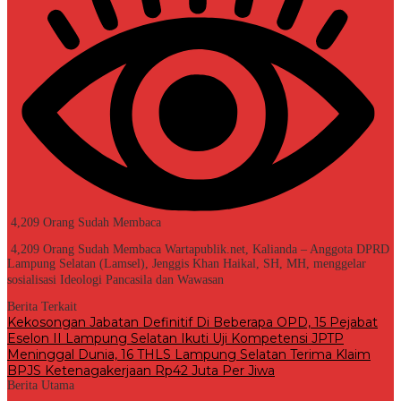
4,209 Orang Sudah Membaca
4,209 Orang Sudah Membaca Wartapublik.net, Kalianda – Anggota DPRD
Lampung Selatan (Lamsel), Jenggis Khan Haikal, SH, MH, menggelar
sosialisasi Ideologi Pancasila dan Wawasan
Berita Terkait
Kekosongan Jabatan Definitif Di Beberapa OPD, 15 Pejabat
Eselon II Lampung Selatan Ikuti Uji Kompetensi JPTP
Meninggal Dunia, 16 THLS Lampung Selatan Terima Klaim
BPJS Ketenagakerjaan Rp42 Juta Per Jiwa
Berita Utama