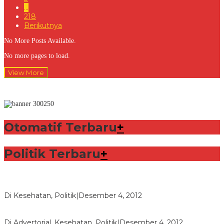
…
218
Berikutnya
No More Posts Available.
No more pages to load.
View More
Otomatif Terbaru
+
Politik Terbaru
+
Lorenzo Sabet Penghargaan Khusus dalam Acara FIM
Di Kesehatan, Politik
|
Desember 4, 2012
Seberapa Bahayanya Doping?
Di Advertorial, Kesehatan, Politik
|
Desember 4, 2012