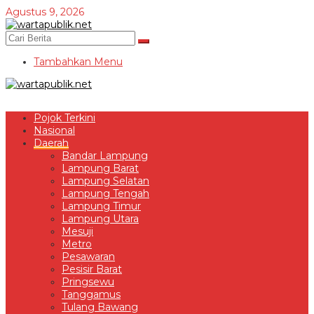
Lewati
Agustus 9, 2026
ke
konten
Tambahkan Menu
Pojok Terkini
Nasional
Daerah
Bandar Lampung
Lampung Barat
Lampung Selatan
Lampung Tengah
Lampung Timur
Lampung Utara
Mesuji
Metro
Pesawaran
Pesisir Barat
Pringsewu
Tanggamus
Tulang Bawang