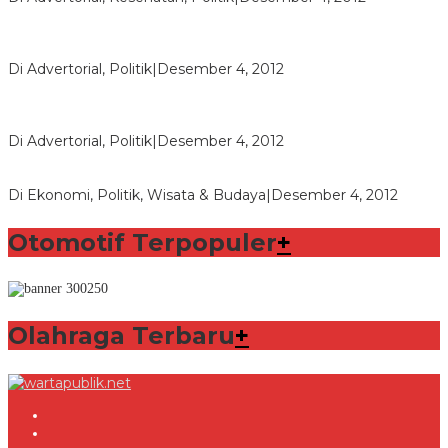
Polri Masih Dalami Pengaduan Mantan Istri Bupati Aceng
Fikri
Di Advertorial, Politik
|
Desember 4, 2012
Bupati Aceng Fikri Minta Maaf Kepada Warga Garut dan
Rakyat Indonesia
Di Advertorial, Politik
|
Desember 4, 2012
Wafid Buka-bukaan Soal Proyek Tender Hambalang
Di Ekonomi, Politik, Wisata & Budaya
|
Desember 4, 2012
Otomotif Terpopuler
+
Olahraga Terbaru
+