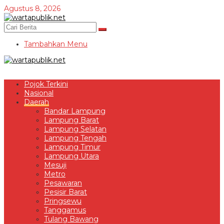
Lewati
Agustus 8, 2026
ke
konten
Tambahkan Menu
Pojok Terkini
Nasional
Daerah
Bandar Lampung
Lampung Barat
Lampung Selatan
Lampung Tengah
Lampung Timur
Lampung Utara
Mesuji
Metro
Pesawaran
Pesisir Barat
Pringsewu
Tanggamus
Tulang Bawang