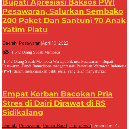
Bupati Apresiasi Baksos PWI
Pesawaran, Salurkan Sembako
200 Paket Dan Santuni 70 Anak
Yatim Piatu
oleh
Daerah
,
Pesawaran
|
April 10, 2023
Redaksi
1,542 Orang Sudah Membaca
1,542 Orang Sudah Membaca Wartapublik.net, Pesawaran – Bupati
Pesawaran, Dendi Ramadhona mengapresasii Persatuan Wartawan Indonesia
(PWI) dalam melaksanakan bakti sosial yang telah menyalurkan
Empat Korban Bacokan Pria
Stres di Dairi Dirawat di RS
Sidikalang
Daerah
,
Pesawaran
,
Pesisir Barat
,
Pringsewu
|
Desember 4,