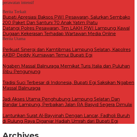
perawatan intensif
Berita Terkait
Bupati Apresiasi Baksos PWI Pesawaran, Salurkan Sembako
200 Paket Dan Santuni 70 Anak Yatim Piatu
Datangi Polres Pesawaran, Tim LAKH PWI Lampung Kawal
Dugaan Kekerasan Terhadap Wartawan Media Online
Berita Utama
Perkuat Sinergi dan Kamtibmas Lampung Selatan, Kapolres
AKBP Deddy Kurniawan Temui Bupati Egi
Ngaben Massal Balinuraga Memikat Turis Italia dan Puluhan
Ribu Pengunjung
Tradisi Suci Terbesar di Indonesia, Bupati Egi Saksikan Ngaben
Massal Balinuraga
Jadi Akses Utama Penghubung Lampung Selatan Dan
Bandar Lampung, Perbaikan Jalan RA Basyid Segera Dimulai
Lantunkan Surat Al-Bayyinah Dengan Lancar, Fadholi Buruh
di Rulung Raya Diganjar Hadiah Umrah dari Bupati Egi
Archives