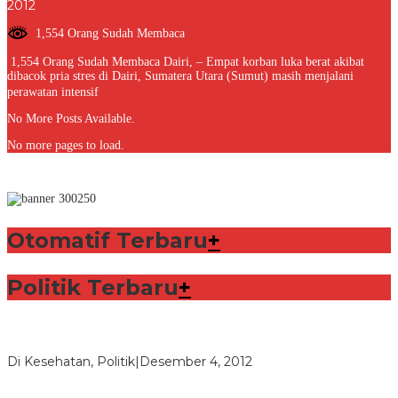
oleh
2012
Redaksi
1,554 Orang Sudah Membaca
1,554 Orang Sudah Membaca Dairi, – Empat korban luka berat akibat
dibacok pria stres di Dairi, Sumatera Utara (Sumut) masih menjalani
perawatan intensif
No More Posts Available.
No more pages to load.
Otomatif Terbaru
+
Politik Terbaru
+
Lorenzo Sabet Penghargaan Khusus dalam Acara FIM
Di Kesehatan, Politik
|
Desember 4, 2012
Seberapa Bahayanya Doping?