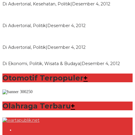
Di Advertorial, Kesehatan, Politik
|
Desember 4, 2012
Polri Masih Dalami Pengaduan Mantan Istri Bupati Aceng
Fikri
Di Advertorial, Politik
|
Desember 4, 2012
Bupati Aceng Fikri Minta Maaf Kepada Warga Garut dan
Rakyat Indonesia
Di Advertorial, Politik
|
Desember 4, 2012
Wafid Buka-bukaan Soal Proyek Tender Hambalang
Di Ekonomi, Politik, Wisata & Budaya
|
Desember 4, 2012
Otomotif Terpopuler
+
Olahraga Terbaru
+