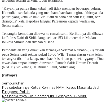
terpental setelah terkena tubuh tersangka.
“Kayaknya punya ilmu kebal, jadi tidak mempan beberapa peluru.
Kemudian setelah ada yang membaca-bacakan begitu, akhirnya ada
peluru yang kena ke kaki kiri. Satu di paha dan satu lagi lutut, baru
diringkus” kata Kapolres Enggar Pareanom kepada wartawan,
Selasa malam.
Tersangka kemudian dibawa ke rumah sakit. Berikutnya dia dibawa
ke Polres Dairi di Sidikalang, sekitar 153 kilometer dari Medan
ibukota Sumut, dan ditahan di sana.
Pembantaian yang dilakukan tersangka Selamat Naibaho (30) terjadi
pada Selasa pagi sekitar pukul 10.00 WIB. Tanpa alasan yang jelas,
tersangka tiba-tiba kalap, membacok istri dan para tetangganya. Dua
tewas dan empat lainnya dirawat di Rumah Sakit Umum Daerah
(RSUD) Sidikalang, Jl. Rumah Sakit, Sidikalang.
(rul/mpr)
pembunuhan
Navigasi
Pos sebelumnya
Ketua Komnas HAM: Kasus Masa lalu Jadi
Pingpong Politik
pos
Pos berikutnya
Gila! Seorang Ibu Gelapkan 58 Mobil