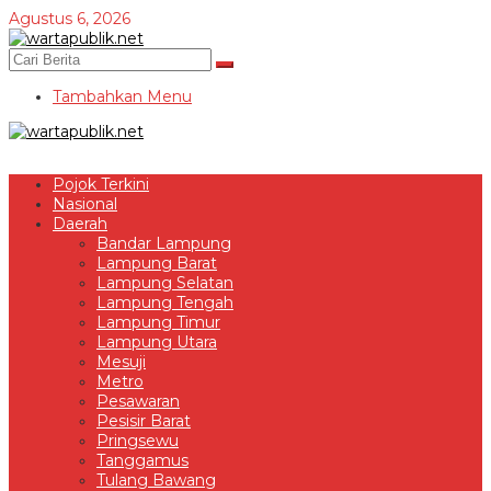
Lewati
Agustus 6, 2026
ke
konten
Tambahkan Menu
Pojok Terkini
Nasional
Daerah
Bandar Lampung
Lampung Barat
Lampung Selatan
Lampung Tengah
Lampung Timur
Lampung Utara
Mesuji
Metro
Pesawaran
Pesisir Barat
Pringsewu
Tanggamus
Tulang Bawang