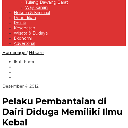
Tulang Bawang Barat
Way Kanan
Hukum & Kriminal
Pendidikan
Politik
Kesehatan
Wisata & Budaya
Ekonomi
Advertorial
Pelaku
Homepage
Hiburan
/
Pembantaian
di
Ikuti Kami
Dairi
Diduga
Memiliki
Ilmu
Kebal
oleh
Desember 4, 2012
Redaksi
Pelaku Pembantaian di
Dairi Diduga Memiliki Ilmu
Kebal