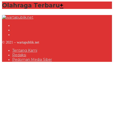
Olahraga Terbaru
+
© 2021 – wartapublik.net
Tentang Kami
Redaksi
Pedoman Media Siber