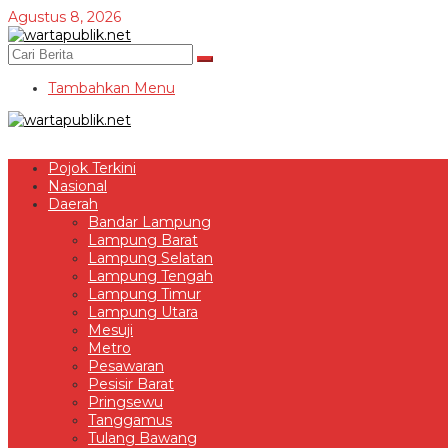
Lewati
Agustus 8, 2026
ke
konten
Tambahkan Menu
Pojok Terkini
Nasional
Daerah
Bandar Lampung
Lampung Barat
Lampung Selatan
Lampung Tengah
Lampung Timur
Lampung Utara
Mesuji
Metro
Pesawaran
Pesisir Barat
Pringsewu
Tanggamus
Tulang Bawang