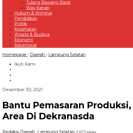
Tulang Bawang Barat
Way Kanan
Hukum & Kriminal
Pendidikan
Politik
Kesehatan
Wisata & Budaya
Ekonomi
Advertorial
Bantu
Homepage
Daerah
Lampung Selatan
/
/
Pemasaran
Produksi,
Ikuti Kami
IKM
dan
UMKM,
Bupati
Lampung
oleh
Desember 30, 2021
Selatan
Redaksi
Resmikan
Rest
Bantu Pemasaran Produksi,
Area
Di
Area Di Dekranasda
Dekranasda
Redaksi
Daerah
Lampung Selatan
-
,
-
1,623 views