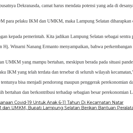
 pusatnya Dekranasda, camat harus mendata potensi yang ada di desa
M para pelaku IKM dan UMKM, maka Lampung Selatan diharapkan dapat
ungan kepada pemerintah. Kita jadikan Lampung Selatan sebagai sentra p
an Hj. Winarni Nanang Ermanto menyampaikan, bahwa perkembangan
dan UMKM yang mampu bertahan, meskipun berada pada situasi pandem
u IKM yang telah terdata dan tersebar di seluruh wilayah kecamatan,”
, tentunya bisa menjadi pendorong maupun penggerak perekonomian da
bertahan dan berkontribusi terhadap sebagian besar perekonomian L
anaan Covid-19 Untuk Anak 6-11 Tahun Di Kecamatan Natar
M dan UMKM, Bupati Lampung Selatan Berikan Bantuan Peralat