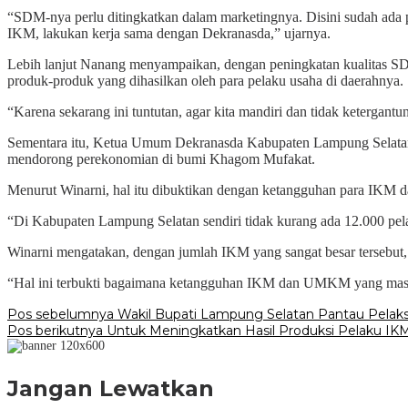
“SDM-nya perlu ditingkatkan dalam marketingnya. Disini sudah ada
IKM, lakukan kerja sama dengan Dekranasda,” ujarnya.
Lebih lanjut Nanang menyampaikan, dengan peningkatan kualitas SD
produk-produk yang dihasilkan oleh para pelaku usaha di daerahnya.
“Karena sekarang ini tuntutan, agar kita mandiri dan tidak ketergant
Sementara itu, Ketua Umum Dekranasda Kabupaten Lampung Selat
mendorong perekonomian di bumi Khagom Mufakat.
Menurut Winarni, hal itu dibuktikan dengan ketangguhan para IKM 
“Di Kabupaten Lampung Selatan sendiri tidak kurang ada 12.000 pelak
Winarni mengatakan, dengan jumlah IKM yang sangat besar tersebut
“Hal ini terbukti bagaimana ketangguhan IKM dan UMKM yang masih 
Navigasi
Pos sebelumnya
Wakil Bupati Lampung Selatan Pantau Pelaks
Pos berikutnya
Untuk Meningkatkan Hasil Produksi Pelaku IK
pos
Jangan Lewatkan