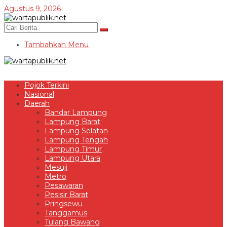
Lewati
Agustus 9, 2026
ke
konten
Tambahkan Menu
Pojok Terkini
Nasional
Daerah
Bandar Lampung
Lampung Barat
Lampung Selatan
Lampung Tengah
Lampung Timur
Lampung Utara
Mesuji
Metro
Pesawaran
Pesisir Barat
Pringsewu
Tanggamus
Tulang Bawang