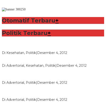
Otomatif Terbaru
+
Politik Terbaru
+
Lorenzo Sabet Penghargaan Khusus dalam Acara FIM
Di Kesehatan, Politik
|
Desember 4, 2012
Seberapa Bahayanya Doping?
Di Advertorial, Kesehatan, Politik
|
Desember 4, 2012
Polri Masih Dalami Pengaduan Mantan Istri Bupati Aceng
Fikri
Di Advertorial, Politik
|
Desember 4, 2012
Bupati Aceng Fikri Minta Maaf Kepada Warga Garut dan
Rakyat Indonesia
Di Advertorial, Politik
|
Desember 4, 2012