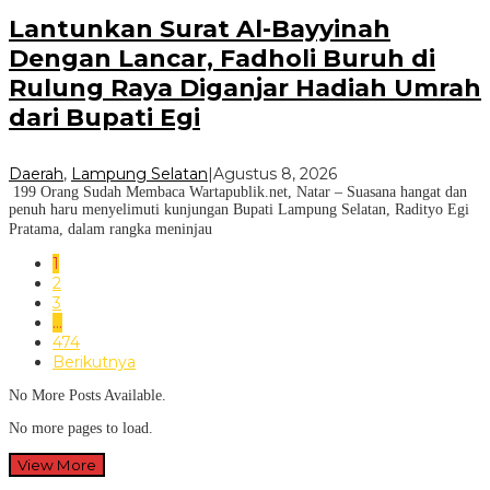
Lantunkan Surat Al-Bayyinah
Dengan Lancar, Fadholi Buruh di
Rulung Raya Diganjar Hadiah Umrah
dari Bupati Egi
Daerah
,
Lampung Selatan
|
Agustus 8, 2026
199 Orang Sudah Membaca Wartapublik.net, Natar – Suasana hangat dan
penuh haru menyelimuti kunjungan Bupati Lampung Selatan, Radityo Egi
Pratama, dalam rangka meninjau
1
2
3
…
474
Berikutnya
No More Posts Available.
No more pages to load.
View More