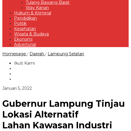
Tulang Bawang Barat
Way Kanan
Hukum & Kriminal
Pendidikan
Politik
Kesehatan
Wisata & Budaya
Ekonomi
Advertorial
Gubernur
Homepage
Daerah
Lampung Selatan
/
/
Lampung
Tinjau
Ikuti Kami
Lokasi
Alternatif
Lahan Kawasan
Industri
Way
oleh
Januari 5, 2022
Pisang
Redaksi
Lampung
Selatan
Gubernur Lampung Tinjau
Lokasi Alternatif
Lahan Kawasan Industri