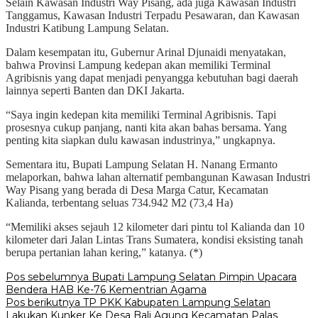
Selain Kawasan Industri Way Pisang, ada juga Kawasan Industri
Tanggamus, Kawasan Industri Terpadu Pesawaran, dan Kawasan
Industri Katibung Lampung Selatan.
Dalam kesempatan itu, Gubernur Arinal Djunaidi menyatakan,
bahwa Provinsi Lampung kedepan akan memiliki Terminal
Agribisnis yang dapat menjadi penyangga kebutuhan bagi daerah
lainnya seperti Banten dan DKI Jakarta.
“Saya ingin kedepan kita memiliki Terminal Agribisnis. Tapi
prosesnya cukup panjang, nanti kita akan bahas bersama. Yang
penting kita siapkan dulu kawasan industrinya,” ungkapnya.
Sementara itu, Bupati Lampung Selatan H. Nanang Ermanto
melaporkan, bahwa lahan alternatif pembangunan Kawasan Industri
Way Pisang yang berada di Desa Marga Catur, Kecamatan
Kalianda, terbentang seluas 734.942 M2 (73,4 Ha)
“Memiliki akses sejauh 12 kilometer dari pintu tol Kalianda dan 10
kilometer dari Jalan Lintas Trans Sumatera, kondisi eksisting tanah
berupa pertanian lahan kering,” katanya. (*)
Navigasi
Pos sebelumnya
Bupati Lampung Selatan Pimpin Upacara
Bendera HAB Ke-76 Kementrian Agama
pos
Pos berikutnya
TP PKK Kabupaten Lampung Selatan
Lakukan Kunker Ke Desa Bali Agung Kecamatan Palas