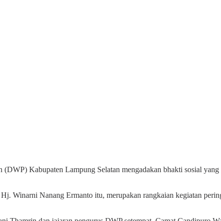
WP) Kabupaten Lampung Selatan mengadakan bhakti sosial yang di
Hj. Winarni Nanang Ermanto itu, merupakan rangkaian kegiatan peri
ni Thamrin dan jajaran pengurus DWP setempat, Camat Candipuro Wa