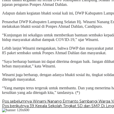
jajaran pengurus Ponpes Ahmad Dahlan.
Adapun dalam kegiatan bhakti sosial kali ini, DWP Kabupaten Lam
Penasehat DWP Kabupaten Lampung Selatan Hj. Winarni Nanang Erma
melakukan bhakti sosial di Ponpes Ahmad Dahlan, Candipuro.
“Kunjungan ini sekaligus untuk memberikan bantuan sembako kepad
hidup masyarakat akibat dampak COVID-19,” ujar Winarni.
Lebih lanjut Winarni mengatakan, bahwa DWP dan masyarakat patut b
85 paket sembako untuk Ponpes Ahmad Dahlan dan masyarakat.
“Saya berharap bantuan ini dapat diterima dengan baik. Jangan dili
beban masyarakat,” kata Winarni.
Winarni juga berharap, dengan adanya bhakti sosial itu, tingkat soli
ditengah masyarakat.
“Yang mampu terus tergerak untuk membantu. Dan yang menerima har
kesulitan yang ada ditengah kita,” tandasnya. (*)
Navigasi
Pos sebelumnya
Winarni Nanang Ermanto Sambangi Warga Y
Pos berikutnya
39 Kepala Sekolah Tingkat SD dan SMP Di Li
pos