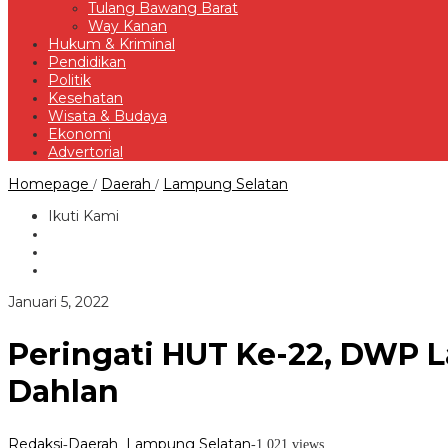
Tulang Bawang Barat
Way Kanan
Hukum & Kriminal
Pendidikan
Politik
Kesehatan
Wisata & Budaya
Ekonomi
Advertorial
Peringati
Homepage
Daerah
Lampung Selatan
/
/
HUT
Ke-
Ikuti Kami
22,
DWP
Lampung
Selatan
Adakan
oleh
Januari 5, 2022
Baksos
Redaksi
Di
Ponpes
Peringati HUT Ke-22, DWP 
Ahmad
Dahlan
Dahlan
Redaksi
Daerah
Lampung Selatan
-
,
-
1,021 views