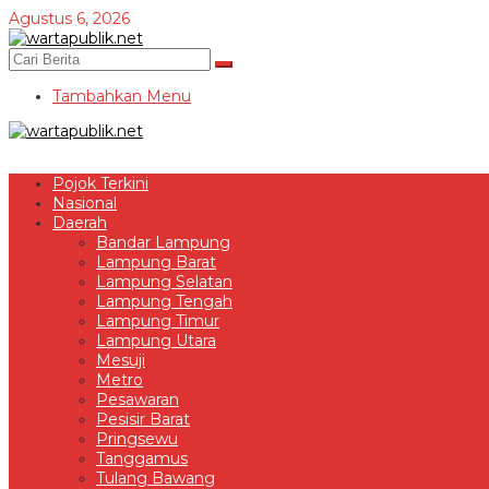
Lewati
Agustus 6, 2026
ke
konten
Tambahkan Menu
Pojok Terkini
Nasional
Daerah
Bandar Lampung
Lampung Barat
Lampung Selatan
Lampung Tengah
Lampung Timur
Lampung Utara
Mesuji
Metro
Pesawaran
Pesisir Barat
Pringsewu
Tanggamus
Tulang Bawang