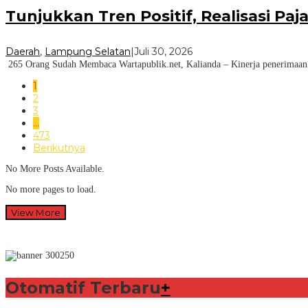
Tunjukkan Tren Positif, Realisasi P
Daerah
,
Lampung Selatan
|
Juli 30, 2026
265 Orang Sudah Membaca Wartapublik.net, Kalianda – Kinerja penerimaan p
1
2
3
…
473
Berikutnya
No More Posts Available.
No more pages to load.
View More
Otomatif Terbaru
+