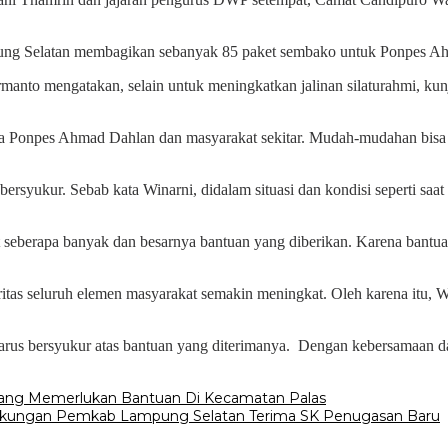
pung Selatan membagikan sebanyak 85 paket sembako untuk Ponpes Ah
nto mengatakan, selain untuk meningkatkan jalinan silaturahmi, ku
a Ponpes Ahmad Dahlan dan masyarakat sekitar. Mudah-mudahan bisa
ersyukur. Sebab kata Winarni, didalam situasi dan kondisi seperti s
hat seberapa banyak dan besarnya bantuan yang diberikan. Karena bantu
daritas seluruh elemen masyarakat semakin meningkat. Oleh karena itu, 
us bersyukur atas bantuan yang diterimanya. Dengan kebersamaan dan
ang Memerlukan Bantuan Di Kecamatan Palas
ngkungan Pemkab Lampung Selatan Terima SK Penugasan Baru