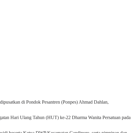
pusatkan di Pondok Pesantren (Ponpes) Ahmad Dahlan,
ngatan Hari Ulang Tahun (HUT) ke-22 Dharma Wanita Persatuan pada
sidi beserta Ketua DWP Kecamatan Candipuro, serta pimpinan dan