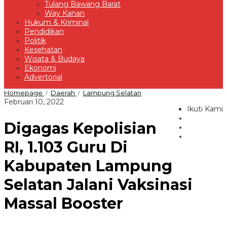
Tulang Bawang Barat
Way Kanan
Hukum & Kriminal
Pendidikan
Politik
Kesehatan
Wisata & Budaya
Ekonomi
Advertorial
Digagas
Homepage
Daerah
Lampung Selatan
/
/
Kepolisian
oleh
Februari 10, 2022
RI,
Ikuti Kami
Redaksi
1.103
Digagas Kepolisian
Guru
Di
Kabupaten
RI, 1.103 Guru Di
Lampung
Selatan
Kabupaten Lampung
Jalani
Vaksinasi
Selatan Jalani Vaksinasi
Massal
Booster
Massal Booster