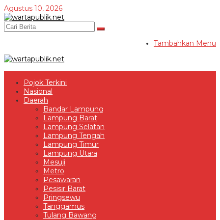
Lewati
Agustus 10, 2026
ke
konten
Tambahkan Menu
Pojok Terkini
Nasional
Daerah
Bandar Lampung
Lampung Barat
Lampung Selatan
Lampung Tengah
Lampung Timur
Lampung Utara
Mesuji
Metro
Pesawaran
Pesisir Barat
Pringsewu
Tanggamus
Tulang Bawang