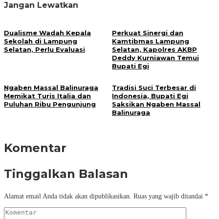
Jangan Lewatkan
Dualisme Wadah Kepala
Perkuat Sinergi dan
Sekolah di Lampung
Kamtibmas Lampung
Selatan, Perlu Evaluasi
Selatan, Kapolres AKBP
Deddy Kurniawan Temui
Bupati Egi
Ngaben Massal Balinuraga
Tradisi Suci Terbesar di
Memikat Turis Italia dan
Indonesia, Bupati Egi
Puluhan Ribu Pengunjung
Saksikan Ngaben Massal
Balinuraga
Komentar
Tinggalkan Balasan
Alamat email Anda tidak akan dipublikasikan.
Ruas yang wajib ditandai
*