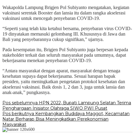
Wakapolda Lampung Brigjen Pol Subiyanto mengatakan, kegiatan
vaksinasi serentak Booster dan lansia itu dalam rangka akselerasi
vaksinasi untuk mencegah penyebaran COVID-19.
“Seperti yang telah kita ketahui bersama, penyebaran virus COVID-
19 dinyatakan memasuki gelombang III. Khususnya di Jawa dan
Bali yang penyebarannya cukup signifikan,” ujarnya.
Pada kesempatan itu, Brigjen Pol Subiyanto juga berpesan kepada
stakeholder terkait dan seluruh masyarakat pada umumnya, dapat
bekerjasama menekan penyebaran COVID-19.
“Antara masyarakat dengan aparat, masyarakat dengan tenaga
kesehatan supaya dapat bekerjasama. Sesuai harapan bapak
presiden, yaitu meningkatkan pengetatan protokol kesehatan dan
akselerasi vaksinasi. Baik dosis 1, 2 dan 3, juga untuk lansia dan
anak-anak,” pungkasnya.
Navigasi
Pos sebelumnya
HPN 2022, Bupati Lampung Selatan Terima
Penghargaan Inisiator Olahraga SIWO PWI Pusat
pos
Pos berikutnya
Kembangkan Budidaya Maggot, Kecamatan
Natar Berharap Bisa Meningkatkan Perekonomian
Masyarakat