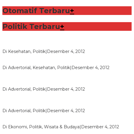
Otomatif Terbaru
+
Politik Terbaru
+
Lorenzo Sabet Penghargaan Khusus dalam Acara FIM
Di Kesehatan, Politik
|
Desember 4, 2012
Seberapa Bahayanya Doping?
Di Advertorial, Kesehatan, Politik
|
Desember 4, 2012
Polri Masih Dalami Pengaduan Mantan Istri Bupati Aceng
Fikri
Di Advertorial, Politik
|
Desember 4, 2012
Bupati Aceng Fikri Minta Maaf Kepada Warga Garut dan
Rakyat Indonesia
Di Advertorial, Politik
|
Desember 4, 2012
Wafid Buka-bukaan Soal Proyek Tender Hambalang
Di Ekonomi, Politik, Wisata & Budaya
|
Desember 4, 2012