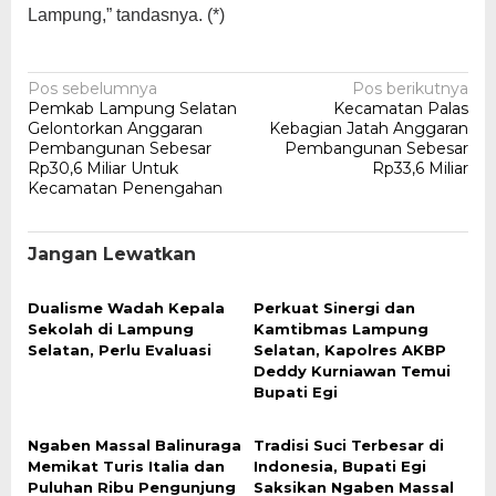
Lampung,” tandasnya. (*)
Navigasi
Pos sebelumnya
Pos berikutnya
Pemkab Lampung Selatan
Kecamatan Palas
pos
Gelontorkan Anggaran
Kebagian Jatah Anggaran
Pembangunan Sebesar
Pembangunan Sebesar
Rp30,6 Miliar Untuk
Rp33,6 Miliar
Kecamatan Penengahan
Jangan Lewatkan
Dualisme Wadah Kepala
Perkuat Sinergi dan
Sekolah di Lampung
Kamtibmas Lampung
Selatan, Perlu Evaluasi
Selatan, Kapolres AKBP
Deddy Kurniawan Temui
Bupati Egi
Ngaben Massal Balinuraga
Tradisi Suci Terbesar di
Memikat Turis Italia dan
Indonesia, Bupati Egi
Puluhan Ribu Pengunjung
Saksikan Ngaben Massal