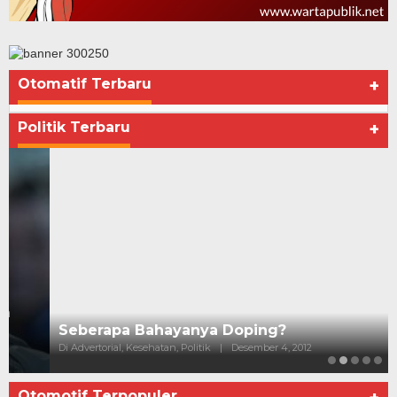
Otomatif Terbaru
+
Seberapa Bahayanya Doping?
Di Advertorial, Kesehatan, Politik
|
Desember 4, 2012
Politik Terbaru
+
Otomotif Terpopuler