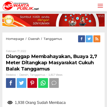
Lewati
ke
konten
Dianggap
Homepage
Daerah
Tanggamus
/
/
Membahayakan,
Buaya
Oleh
Februari 17, 2022
2,7
Redaksi
Dianggap Membahayakan, Buaya 2,7
Meter
Ditangkap
Meter Ditangkap Masyarakat Cukuh
Masyarakat
Balak Tanggamus
Cukuh
Balak
Redaksi
Daerah
Tanggamus
-
,
-
1,817 Views
Tanggamus
1,938 Orang Sudah Membaca