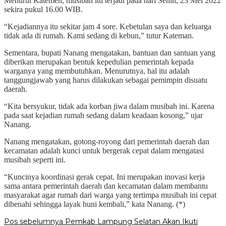
Menurut Katemen, musibah itu terjadi pada hari Senin, 23 Mei 2022
sekira pukul 16.00 WIB.
“Kejadiannya itu sekitar jam 4 sore. Kebetulan saya dan keluarga
tidak ada di rumah. Kami sedang di kebun,” tutur Kateman.
Sementara, bupati Nanang mengatakan, bantuan dan santuan yang
diberikan merupakan bentuk kepedulian pemerintah kepada
warganya yang membutuhkan. Menurutnya, hal itu adalah
tanggungjawab yang harus dilakukan sebagai pemimpin disuatu
daerah.
“Kita bersyukur, tidak ada korban jiwa dalam musibah ini. Karena
pada saat kejadian rumah sedang dalam keadaan kosong,” ujar
Nanang.
Nanang mengatakan, gotong-royong dari pemerintah daerah dan
kecamatan adalah kunci untuk bergerak cepat dalam mengatasi
musibah seperti ini.
“Kuncinya koordinasi gerak cepat. Ini merupakan inovasi kerja
sama antara pemerintah daerah dan kecamatan dalam membantu
masyarakat agar rumah dari warga yang tertimpa musibah ini cepat
dibenahi sehingga layak huni kembali,” kata Nanang. (*)
Navigasi
Pos sebelumnya
Pemkab Lampung Selatan Akan Ikuti