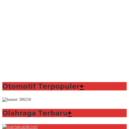
Otomotif Terpopuler
+
Olahraga Terbaru
+