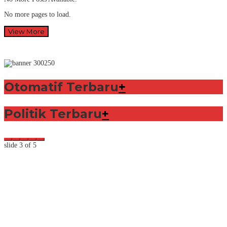
No more pages to load.
View More
Otomatif Terbaru
+
Politik Terbaru
+
slide
3
of 5