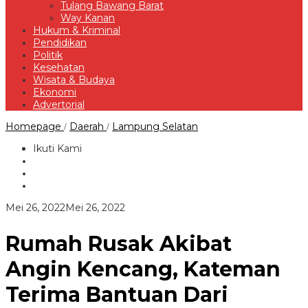
Tulang Bawang Barat
Way Kanan
Hukum & Kriminal
Pendidikan
Politik
Kesehatan
Wisata & Budaya
Ekonomi
Advertorial
Rumah
Homepage
Daerah
Lampung Selatan
/
/
Rusak
Akibat
Ikuti Kami
Angin
Kencang,
Kateman
Terima
Bantuan
oleh
Mei 26, 2022
Mei 26, 2022
Dari
Redaksi
Bupati
Rumah Rusak Akibat
Angin Kencang, Kateman
Terima Bantuan Dari