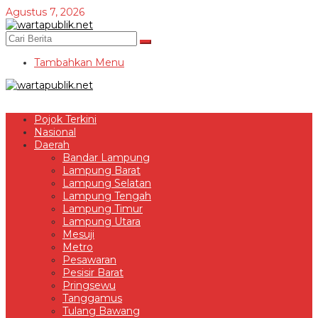
Lewati
Agustus 7, 2026
ke
konten
Tambahkan Menu
Pojok Terkini
Nasional
Daerah
Bandar Lampung
Lampung Barat
Lampung Selatan
Lampung Tengah
Lampung Timur
Lampung Utara
Mesuji
Metro
Pesawaran
Pesisir Barat
Pringsewu
Tanggamus
Tulang Bawang