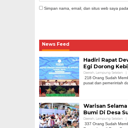
Simpan nama, email, dan situs web saya pada
News Feed
Hadiri Rapat De
Egi Dorong Keb
Daerah
,
Lampung Selatan
|
218 Orang Sudah Membac
pusat dan pemerintah d
Warisan Selama 
Bumi Di Desa 
Daerah
,
Lampung Selatan
|
337 Orang Sudah Membac