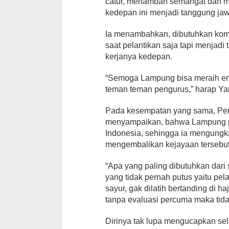
catur, menambah semangat dan m
kedepan ini menjadi tanggung jaw
Ia menambahkan, dibutuhkan komi
saat pelantikan saja tapi menja
kerjanya kedepan.
“Semoga Lampung bisa meraih em
teman teman pengurus,” harap Ya
Pada kesempatan yang sama, Pen
menyampaikan, bahwa Lampung per
Indonesia, sehingga ia mengung
mengembalikan kejayaan tersebut
“Apa yang paling dibutuhkan dar
yang tidak pernah putus yaitu pel
sayur, gak dilatih bertanding di ha
tanpa evaluasi percuma maka tid
Dirinya tak lupa mengucapkan se