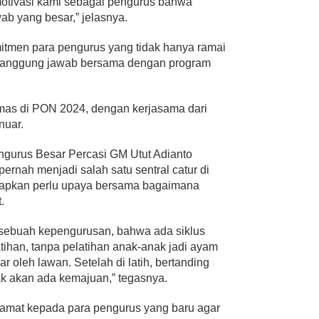
otivasi kami sebagai pengurus bahwa
ab yang besar,” jelasnya.
tmen para pengurus yang tidak hanya ramai
di tanggung jawab bersama dengan program
as di PON 2024, dengan kerjasama dari
nuar.
gurus Besar Percasi GM Utut Adianto
nah menjadi salah satu sentral catur di
kapkan perlu upaya bersama bagaimana
.
i sebuah kepengurusan, bahwa ada siklus
atihan, tanpa pelatihan anak-anak jadi ayam
jar oleh lawan. Setelah di latih, bertanding
ak akan ada kemajuan,” tegasnya.
lamat kepada para pengurus yang baru agar