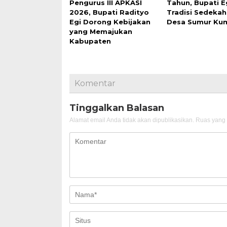
Pengurus III APKASI
Tahun, Bupati Eg
2026, Bupati Radityo
Tradisi Sedekah
Egi Dorong Kebijakan
Desa Sumur Ku
yang Memajukan
Kabupaten
Komentar
Tinggalkan Balasan
Alamat email Anda tidak akan dipublikasikan.
Ruas yang 