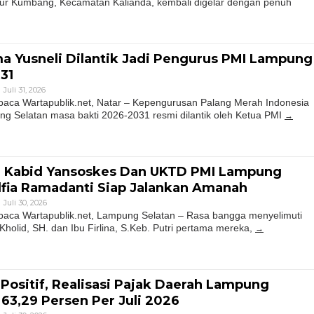
r Kumbang, Kecamatan Kalianda, kembali digelar dengan penuh
 Yusneli Dilantik Jadi Pengurus PMI Lampung
31
Juli 31, 2026
ca Wartapublik.net, Natar – Kepengurusan Palang Merah Indonesia
g Selatan masa bakti 2026-2031 resmi dilantik oleh Ketua PMI
ai Kabid Yansoskes Dan UKTD PMI Lampung
Alfia Ramadanti Siap Jalankan Amanah
Juli 30, 2026
ca Wartapublik.net, Lampung Selatan – Rasa bangga menyelimuti
holid, SH. dan Ibu Firlina, S.Keb. Putri pertama mereka,
Positif, Realisasi Pajak Daerah Lampung
63,29 Persen Per Juli 2026