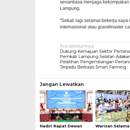
senantiasa menjaga kekompakan 
Lampung.
“Sekali lagi selamat bekerja saya i
internasional atau grandmaster ca
Navigasi
Pos sebelumnya
Dukung Kemajuan Sektor Pertania
pos
Pemkab Lampung Selatan Adaka
Pelatihan Pengembangan Pertan
Terpadu Berbasis Smart Farming
Jangan Lewatkan
Hadiri Rapat Dewan
Warisan Selama