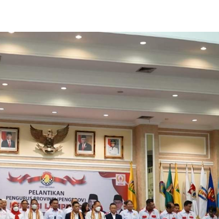
ukaan Soal Proyek
Lorenzo Sabet Penghargaan
alang
Khusus dalam Acara FIM
Wisata & Budaya
|
Desember
Di Kesehatan, Politik
|
Desember 4, 2012