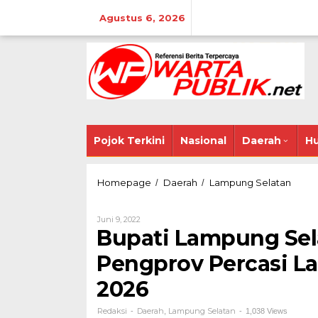
Lewati
ke
Agustus 6, 2026
konten
Pojok Terkini
Nasional
Daerah
Hu
Bupati
Homepage
Daerah
Lampung Selatan
/
/
Lampu
Selata
Oleh
Juni 9, 2022
Hadiri
Redaksi
Bupati Lampung Sela
Pelant
Pengp
Pengprov Percasi L
Percas
Lampu
2026
Masa
Bhakti
2022-
Redaksi
Daerah
Lampung Selatan
-
,
-
1,038 Views