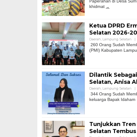
Paperahan di Desa Sumu
khidmat
Ketua DPRD Erma
Selatan 2026-20
Daerah
,
Lampung Selatan
|
260 Orang Sudah Memba
(PMI) Kabupaten Lampun
Dilantik Sebag
Selatan, Anisa 
Daerah
,
Lampung Selatan
|
344 Orang Sudah Memba
keluarga Bapak Idaham K
Tunjukkan Tren 
Selatan Tembus 