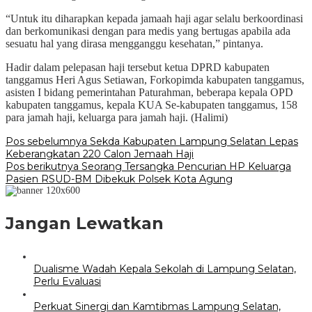
“Untuk itu diharapkan kepada jamaah haji agar selalu berkoordinasi
dan berkomunikasi dengan para medis yang bertugas apabila ada
sesuatu hal yang dirasa mengganggu kesehatan,” pintanya.
Hadir dalam pelepasan haji tersebut ketua DPRD kabupaten
tanggamus Heri Agus Setiawan, Forkopimda kabupaten tanggamus,
asisten I bidang pemerintahan Paturahman, beberapa kepala OPD
kabupaten tanggamus, kepala KUA Se-kabupaten tanggamus, 158
para jamah haji, keluarga para jamah haji. (Halimi)
Navigasi
Pos sebelumnya
Sekda Kabupaten Lampung Selatan Lepas
Keberangkatan 220 Calon Jemaah Haji
pos
Pos berikutnya
Seorang Tersangka Pencurian HP Keluarga
Pasien RSUD-BM Dibekuk Polsek Kota Agung
Jangan Lewatkan
Dualisme Wadah Kepala Sekolah di Lampung Selatan,
Perlu Evaluasi
Perkuat Sinergi dan Kamtibmas Lampung Selatan,