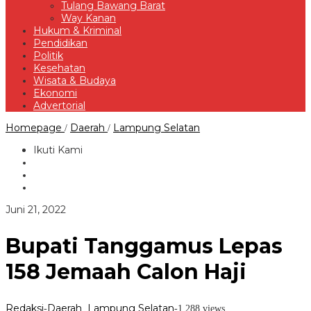
Tulang Bawang Barat
Way Kanan
Hukum & Kriminal
Pendidikan
Politik
Kesehatan
Wisata & Budaya
Ekonomi
Advertorial
Bupati
Homepage
Daerah
Lampung Selatan
/
/
Tanggamus
Lepas
Ikuti Kami
158
Jemaah
Calon
Haji
oleh
Juni 21, 2022
Redaksi
Bupati Tanggamus Lepas
158 Jemaah Calon Haji
Redaksi
Daerah
Lampung Selatan
-
,
-
1,288 views