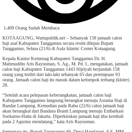
1,409 Orang Sudah Membaca
KOTAAGUNG, Wartapublik.net – Sebanyak 158 jamaah calon
haji asal Kabupaten Tanggamus secara resmi dilepas Bupati
Tanggamus, Selasa (21/6) di Aula Islamic Center Kotaagung.
Kepala Kantor Kemenag Kabupaten Tanggamus Dr. H.
Mahmuddin Aris Rayusman, S. Ag., M. Pd. I., mengatakan, jamaah
calon haji Kabupaten Tanggamus 1443 Hijriyah berjumlah 158
orang yang terdiri dari laki-laki sebanyak 65 dan perempuan 93
orang. Jamaah calon haji itu masuk dalam kelompok terbang (kloter)
28.
“Setelah acara pelepasan keberangkatan, jamaah calon haji
Kabupaten Tanggamus langsung berangkat menuju Asrama Haji di
Bandar Lampung. Kemudian pada Rabu (22/6) calon jamaah haji
akan berangkat dari Bandara Branti Lampung menuju Embarkasi
Soekarno-Hatta di Jakarta. Diperkirakan jamaah haji tiba kembali
pada 2 Agustus mendatang,” kata Aris Rayusman.
Sementara itu, Bupati Tanggamus Hj. Dewi Handajani, S.E, MM.,