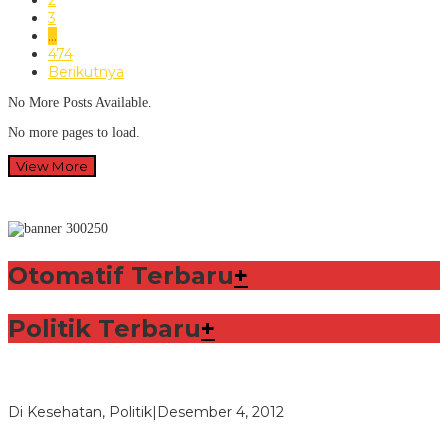
2
3
…
474
Berikutnya
No More Posts Available.
No more pages to load.
View More
Otomatif Terbaru
+
Politik Terbaru
+
Lorenzo Sabet Penghargaan Khusus dalam Acara FIM
Di Kesehatan, Politik
|
Desember 4, 2012