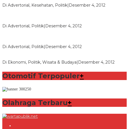
Seberapa Bahayanya Doping?
Di Advertorial, Kesehatan, Politik
|
Desember 4, 2012
Polri Masih Dalami Pengaduan Mantan Istri Bupati Aceng
Fikri
Di Advertorial, Politik
|
Desember 4, 2012
Bupati Aceng Fikri Minta Maaf Kepada Warga Garut dan
Rakyat Indonesia
Di Advertorial, Politik
|
Desember 4, 2012
Wafid Buka-bukaan Soal Proyek Tender Hambalang
Di Ekonomi, Politik, Wisata & Budaya
|
Desember 4, 2012
Otomotif Terpopuler
+
Olahraga Terbaru
+