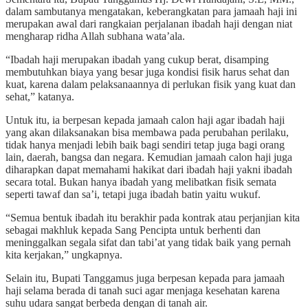
dalam sambutanya mengatakan, keberangkatan para jamaah haji ini
merupakan awal dari rangkaian perjalanan ibadah haji dengan niat
mengharap ridha Allah subhana wata’ala.
“Ibadah haji merupakan ibadah yang cukup berat, disamping
membutuhkan biaya yang besar juga kondisi fisik harus sehat dan
kuat, karena dalam pelaksanaannya di perlukan fisik yang kuat dan
sehat,” katanya.
Untuk itu, ia berpesan kepada jamaah calon haji agar ibadah haji
yang akan dilaksanakan bisa membawa pada perubahan perilaku,
tidak hanya menjadi lebih baik bagi sendiri tetap juga bagi orang
lain, daerah, bangsa dan negara. Kemudian jamaah calon haji juga
diharapkan dapat memahami hakikat dari ibadah haji yakni ibadah
secara total. Bukan hanya ibadah yang melibatkan fisik semata
seperti tawaf dan sa’i, tetapi juga ibadah batin yaitu wukuf.
“Semua bentuk ibadah itu berakhir pada kontrak atau perjanjian kita
sebagai makhluk kepada Sang Pencipta untuk berhenti dan
meninggalkan segala sifat dan tabi’at yang tidak baik yang pernah
kita kerjakan,” ungkapnya.
Selain itu, Bupati Tanggamus juga berpesan kepada para jamaah
haji selama berada di tanah suci agar menjaga kesehatan karena
suhu udara sangat berbeda dengan di tanah air.