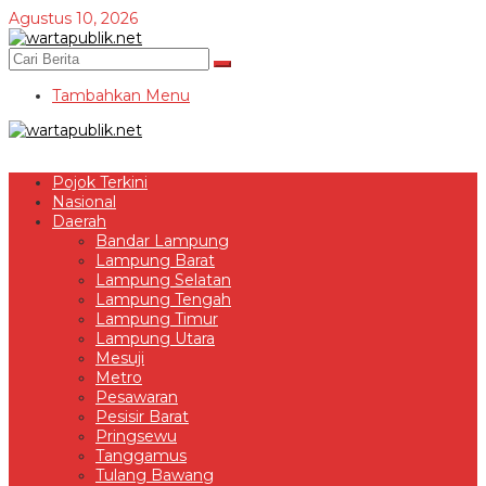
Lewati
Agustus 10, 2026
ke
konten
Tambahkan Menu
Pojok Terkini
Nasional
Daerah
Bandar Lampung
Lampung Barat
Lampung Selatan
Lampung Tengah
Lampung Timur
Lampung Utara
Mesuji
Metro
Pesawaran
Pesisir Barat
Pringsewu
Tanggamus
Tulang Bawang