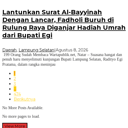
Lantunkan Surat Al-Bayyinah
Dengan Lancar, Fadholi Buruh di
Rulung Raya Diganjar Hadiah Umrah
dari Bupati Egi
Daerah
,
Lampung Selatan
|
Agustus 8, 2026
199 Orang Sudah Membaca Wartapublik.net, Natar – Suasana hangat dan
penuh haru menyelimuti kunjungan Bupati Lampung Selatan, Radityo Egi
Pratama, dalam rangka meninjau
1
2
3
…
474
Berikutnya
No More Posts Available.
No more pages to load.
View More