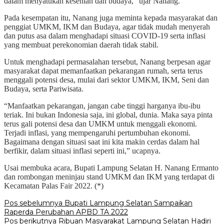
dalam menyatukan kesenian dan budaya,” ujar Nanang.
Pada kesempatan itu, Nanang juga meminta kepada masyarakat dan
penggiat UMKM, IKM dan Budaya, agar tidak mudah menyerah
dan putus asa dalam menghadapi situasi COVID-19 serta inflasi
yang membuat perekonomian daerah tidak stabil.
Untuk menghadapi permasalahan tersebut, Nanang berpesan agar
masyarakat dapat memanfaatkan pekarangan rumah, serta terus
menggali potensi desa, mulai dari sektor UMKM, IKM, Seni dan
Budaya, serta Pariwisata.
“Manfaatkan pekarangan, jangan cabe tinggi harganya ibu-ibu
teriak. Ini bukan Indonesia saja, ini global, dunia. Maka saya pinta
terus gali potensi desa dan UMKM untuk menggali ekonomi.
Terjadi inflasi, yang mempengaruhi pertumbuhan ekonomi.
Bagaimana dengan situasi saat ini kita makin cerdas dalam hal
berfikir, dalam situasi inflasi seperti ini,” ucapnya.
Usai membuka acara, Bupati Lampung Selatan H. Nanang Ermanto
dan rombongan meninjau stand UMKM dan IKM yang terdapat di
Kecamatan Palas Fair 2022. (*)
Navigasi
Pos sebelumnya
Bupati Lampung Selatan Sampaikan
Raperda Perubahan APBD TA 2022
pos
Pos berikutnya
Ribuan Masyarakat Lampung Selatan Hadiri