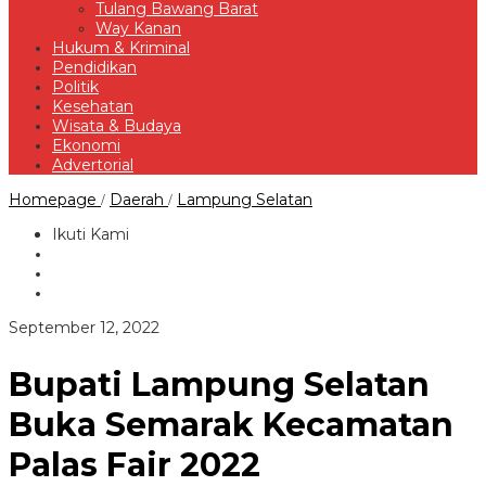
Tulang Bawang Barat
Way Kanan
Hukum & Kriminal
Pendidikan
Politik
Kesehatan
Wisata & Budaya
Ekonomi
Advertorial
Bupati
Homepage
Daerah
Lampung Selatan
/
/
Lampung
Selatan
Ikuti Kami
Buka
Semarak
Kecamatan
Palas
Fair
oleh
September 12, 2022
2022
Redaksi
Bupati Lampung Selatan
Buka Semarak Kecamatan
Palas Fair 2022