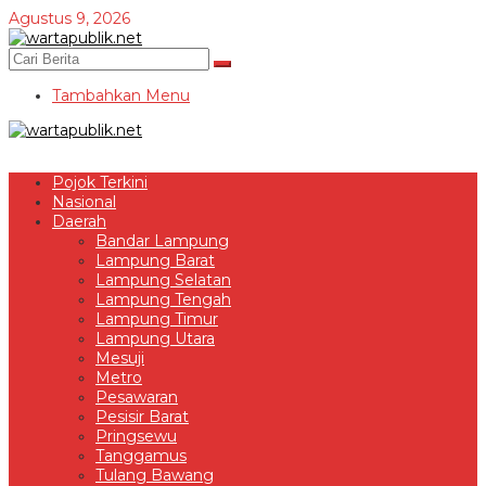
Lewati
Agustus 9, 2026
ke
konten
Tambahkan Menu
Pojok Terkini
Nasional
Daerah
Bandar Lampung
Lampung Barat
Lampung Selatan
Lampung Tengah
Lampung Timur
Lampung Utara
Mesuji
Metro
Pesawaran
Pesisir Barat
Pringsewu
Tanggamus
Tulang Bawang