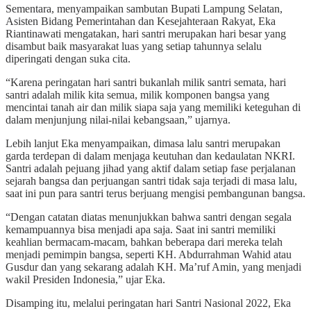
Sementara, menyampaikan sambutan Bupati Lampung Selatan,
Asisten Bidang Pemerintahan dan Kesejahteraan Rakyat, Eka
Riantinawati mengatakan, hari santri merupakan hari besar yang
disambut baik masyarakat luas yang setiap tahunnya selalu
diperingati dengan suka cita.
“Karena peringatan hari santri bukanlah milik santri semata, hari
santri adalah milik kita semua, milik komponen bangsa yang
mencintai tanah air dan milik siapa saja yang memiliki keteguhan di
dalam menjunjung nilai-nilai kebangsaan,” ujarnya.
Lebih lanjut Eka menyampaikan, dimasa lalu santri merupakan
garda terdepan di dalam menjaga keutuhan dan kedaulatan NKRI.
Santri adalah pejuang jihad yang aktif dalam setiap fase perjalanan
sejarah bangsa dan perjuangan santri tidak saja terjadi di masa lalu,
saat ini pun para santri terus berjuang mengisi pembangunan bangsa.
“Dengan catatan diatas menunjukkan bahwa santri dengan segala
kemampuannya bisa menjadi apa saja. Saat ini santri memiliki
keahlian bermacam-macam, bahkan beberapa dari mereka telah
menjadi pemimpin bangsa, seperti KH. Abdurrahman Wahid atau
Gusdur dan yang sekarang adalah KH. Ma’ruf Amin, yang menjadi
wakil Presiden Indonesia,” ujar Eka.
Disamping itu, melalui peringatan hari Santri Nasional 2022, Eka