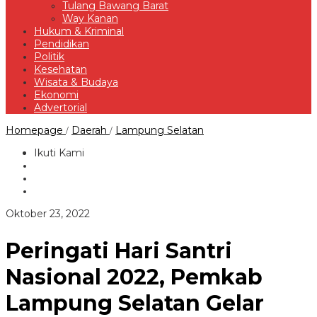
Tulang Bawang Barat
Way Kanan
Hukum & Kriminal
Pendidikan
Politik
Kesehatan
Wisata & Budaya
Ekonomi
Advertorial
Peringati
Homepage
Daerah
Lampung Selatan
/
/
Hari
Santri
Ikuti Kami
Nasional
2022,
Pemkab
Lampung
Selatan
oleh
Oktober 23, 2022
Gelar
Redaksi
Pengajian
Peringati Hari Santri
Nasional 2022, Pemkab
Lampung Selatan Gelar