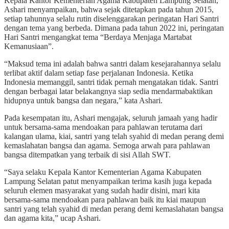
Kepala Kantor Kementerian Agama Kabupaten Lampung Selatan,
Ashari menyampaikan, bahwa sejak ditetapkan pada tahun 2015,
setiap tahunnya selalu rutin diselenggarakan peringatan Hari Santri
dengan tema yang berbeda. Dimana pada tahun 2022 ini, peringatan
Hari Santri mengangkat tema “Berdaya Menjaga Martabat
Kemanusiaan”.
“Maksud tema ini adalah bahwa santri dalam kesejarahannya selalu
terlibat aktif dalam setiap fase perjalanan Indonesia. Ketika
Indonesia memanggil, santri tidak pernah mengatakan tidak. Santri
dengan berbagai latar belakangnya siap sedia mendarmabaktikan
hidupnya untuk bangsa dan negara,” kata Ashari.
Pada kesempatan itu, Ashari mengajak, seluruh jamaah yang hadir
untuk bersama-sama mendoakan para pahlawan terutama dari
kalangan ulama, kiai, santri yang telah syahid di medan perang demi
kemaslahatan bangsa dan agama. Semoga arwah para pahlawan
bangsa ditempatkan yang terbaik di sisi Allah SWT.
“Saya selaku Kepala Kantor Kementerian Agama Kabupaten
Lampung Selatan patut menyampaikan terima kasih juga kepada
seluruh elemen masyarakat yang sudah hadir disini, mari kita
bersama-sama mendoakan para pahlawan baik itu kiai maupun
santri yang telah syahid di medan perang demi kemaslahatan bangsa
dan agama kita,” ucap Ashari.