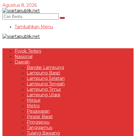
Lewati
Agustus 8, 2026
ke
konten
Tambahkan Menu
Pojok Terkini
Nasional
Daerah
Bandar Lampung
Lampung Barat
Lampung Selatan
Lampung Tengah
Lampung Timur
Lampung Utara
Mesuji
Metro
Pesawaran
Pesisir Barat
Pringsewu
Tanggamus
Tulang Bawang