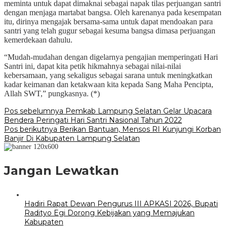
meminta untuk dapat dimaknai sebagai napak tilas perjuangan santri
dengan menjaga martabat bangsa. Oleh karenanya pada kesempatan
itu, dirinya mengajak bersama-sama untuk dapat mendoakan para
santri yang telah gugur sebagai kesuma bangsa dimasa perjuangan
kemerdekaan dahulu.
“Mudah-mudahan dengan digelarnya pengajian memperingati Hari
Santri ini, dapat kita petik hikmahnya sebagai nilai-nilai
kebersamaan, yang sekaligus sebagai sarana untuk meningkatkan
kadar keimanan dan ketakwaan kita kepada Sang Maha Pencipta,
Allah SWT,” pungkasnya. (*)
Navigasi
Pos sebelumnya
Pemkab Lampung Selatan Gelar Upacara
Bendera Peringati Hari Santri Nasional Tahun 2022
pos
Pos berikutnya
Berikan Bantuan, Mensos RI Kunjungi Korban
Banjir Di Kabupaten Lampung Selatan
Jangan Lewatkan
Hadiri Rapat Dewan Pengurus III APKASI 2026, Bupati
Radityo Egi Dorong Kebijakan yang Memajukan
Kabupaten