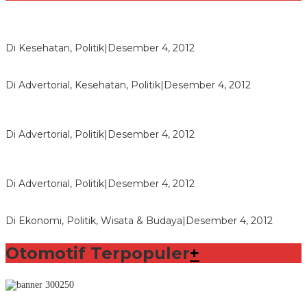
Lorenzo Sabet Penghargaan Khusus dalam Acara FIM
Di Kesehatan, Politik
|
Desember 4, 2012
Seberapa Bahayanya Doping?
Di Advertorial, Kesehatan, Politik
|
Desember 4, 2012
Polri Masih Dalami Pengaduan Mantan Istri Bupati Aceng
Fikri
Di Advertorial, Politik
|
Desember 4, 2012
Bupati Aceng Fikri Minta Maaf Kepada Warga Garut dan
Rakyat Indonesia
Di Advertorial, Politik
|
Desember 4, 2012
Wafid Buka-bukaan Soal Proyek Tender Hambalang
Di Ekonomi, Politik, Wisata & Budaya
|
Desember 4, 2012
Otomotif Terpopuler
+