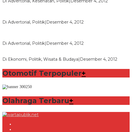
Di Advertorial, Kesehatan, Politik
|
Desember 4, 2012
Polri Masih Dalami Pengaduan Mantan Istri Bupati Aceng
Fikri
Di Advertorial, Politik
|
Desember 4, 2012
Bupati Aceng Fikri Minta Maaf Kepada Warga Garut dan
Rakyat Indonesia
Di Advertorial, Politik
|
Desember 4, 2012
Wafid Buka-bukaan Soal Proyek Tender Hambalang
Di Ekonomi, Politik, Wisata & Budaya
|
Desember 4, 2012
Otomotif Terpopuler
+
Olahraga Terbaru
+