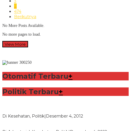
3
…
474
Berikutnya
No More Posts Available.
No more pages to load.
View More
Otomatif Terbaru
+
Politik Terbaru
+
Lorenzo Sabet Penghargaan Khusus dalam Acara FIM
Di Kesehatan, Politik
|
Desember 4, 2012
Seberapa Bahayanya Doping?