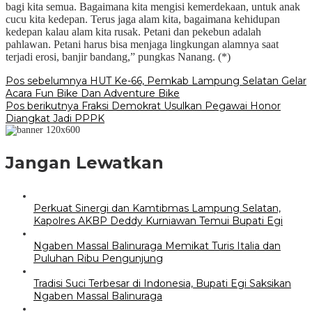
bagi kita semua. Bagaimana kita mengisi kemerdekaan, untuk anak
cucu kita kedepan. Terus jaga alam kita, bagaimana kehidupan
kedepan kalau alam kita rusak. Petani dan pekebun adalah
pahlawan. Petani harus bisa menjaga lingkungan alamnya saat
terjadi erosi, banjir bandang,” pungkas Nanang. (*)
Navigasi
Pos sebelumnya
HUT Ke-66, Pemkab Lampung Selatan Gelar
Acara Fun Bike Dan Adventure Bike
pos
Pos berikutnya
Fraksi Demokrat Usulkan Pegawai Honor
Diangkat Jadi PPPK
Jangan Lewatkan
Perkuat Sinergi dan Kamtibmas Lampung Selatan,
Kapolres AKBP Deddy Kurniawan Temui Bupati Egi
Ngaben Massal Balinuraga Memikat Turis Italia dan
Puluhan Ribu Pengunjung
Tradisi Suci Terbesar di Indonesia, Bupati Egi Saksikan
Ngaben Massal Balinuraga