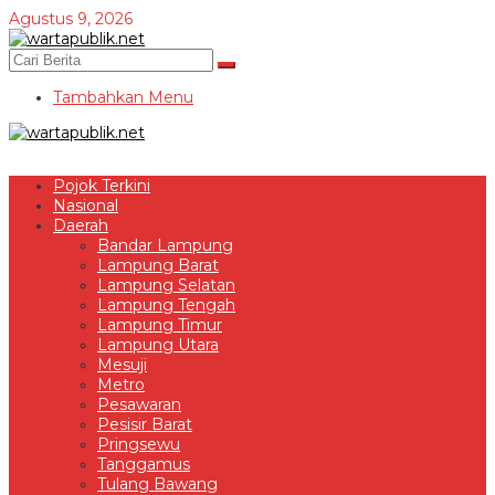
Lewati
Agustus 9, 2026
ke
konten
Tambahkan Menu
Pojok Terkini
Nasional
Daerah
Bandar Lampung
Lampung Barat
Lampung Selatan
Lampung Tengah
Lampung Timur
Lampung Utara
Mesuji
Metro
Pesawaran
Pesisir Barat
Pringsewu
Tanggamus
Tulang Bawang