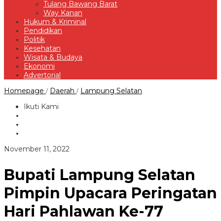
Tulang Bawang Barat
Way Kanan
Hukum & Kriminal
Pendidikan
Politik
Kesehatan
Wisata & Budaya
Ekonomi
Advertorial
Bupati
Homepage
Daerah
Lampung Selatan
/
/
Lampung
Selatan
Ikuti Kami
Pimpin
Upacara
Peringatan
Hari
Pahlawan
oleh
November 11, 2022
Ke-
Redaksi
77
Bupati Lampung Selatan
Pimpin Upacara Peringatan
Hari Pahlawan Ke-77