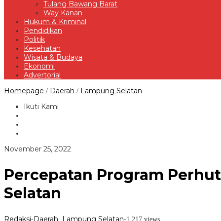
Tulang Bawang Barat
Way Kanan
Hukum & Kriminal
Pendidikan
Politik
Kesehatan
Wisata & Budaya
Ekonomi
Advertorial
Percepatan
Homepage
Daerah
Lampung Selatan
/
/
Program
Perhutanan
Ikuti Kami
Sosial,
UPT
KPH
Audensi
Dengan
oleh
November 25, 2022
Bupati
Redaksi
Lampung
Selatan
Percepatan Program Perhut
Selatan
Redaksi
Daerah
Lampung Selatan
-
,
-
1,217 views