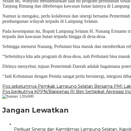
Selain itu, Wahyudi menambahkan saat ini program perhutanan sosi
Tanjung Bintang dan dibeberapa kawasan hutan lainnya di Lampung 
Namun ia mengaku, perlu kolaborasi dan sinergi bersama Pemerintah 
pembangunan wilayah terpadu di Lampung Selatan.
Pada kesempatan itu, Bupati Lampung Selatan H. Nanang Ermanto m
terpadu dan kawasan hutan terpadu hingga di desa-desa.
Sehingga menurut Nanang, Perhutani bisa masuk dan memberikan eduk
“Sebetulnya kita ada program di desa-desa, nah Perhutani bisa masuk 
Dirinya menyebut, tujuan Pemerintah Daerah adalah bagaimana potens
“Jadi Kehutanan dengan Pemda sangat perlu bersinergi, integrasi dib
Navigasi
Pos sebelumnya
Pemkab Lampung Selatan Bersama PMI Laksa
Pos berikutnya
KPPN/Bappenas RI Beri Sertipikat Apresiasi I
pos
Jangan Lewatkan
Perkuat Sinergi dan Kamtibmas Lampung Selatan, Kapo