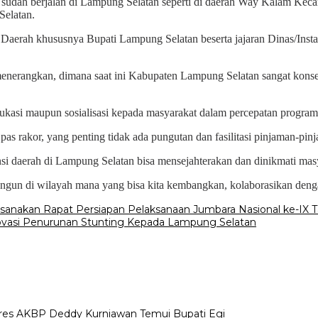
al sudah berjalan di Lampung Selatan seperti di daerah Way Kalam Ke
Selatan.
Daerah khususnya Bupati Lampung Selatan beserta jajaran Dinas/Instan
enerangkan, dimana saat ini Kabupaten Lampung Selatan sangat kons
asi maupun sosialisasi kepada masyarakat dalam percepatan program 
pas rakor, yang penting tidak ada pungutan dan fasilitasi pinjaman-pi
i daerah di Lampung Selatan bisa mensejahterakan dan dinikmati masy
angun di wilayah mana yang bisa kita kembangkan, kolaborasikan denga
nakan Rapat Persiapan Pelaksanaan Jumbara Nasional ke-IX 
novasi Penurunan Stunting Kepada Lampung Selatan
lres AKBP Deddy Kurniawan Temui Bupati Egi