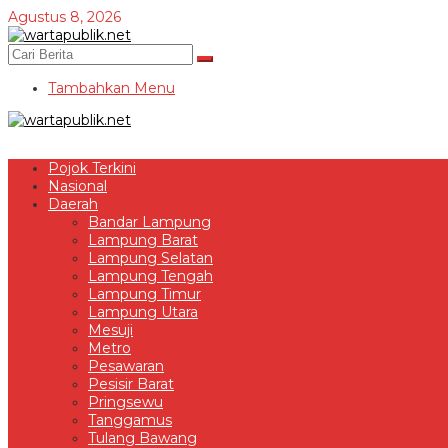
Lewati
Agustus 8, 2026
ke
konten
Tambahkan Menu
Pojok Terkini
Nasional
Daerah
Bandar Lampung
Lampung Barat
Lampung Selatan
Lampung Tengah
Lampung Timur
Lampung Utara
Mesuji
Metro
Pesawaran
Pesisir Barat
Pringsewu
Tanggamus
Tulang Bawang