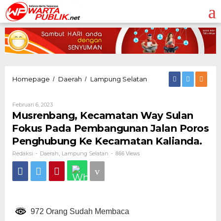
Lewati
ke
konten
Musrenbang,
Homepage
Daerah
Lampung Selatan
/
/
Kecamatan
Way
Oleh
Februari 6, 2023
Sulan
Redaksi
Musrenbang, Kecamatan Way Sulan
Fokus
Pada
Fokus Pada Pembangunan Jalan Poros
Pembangunan
Penghubung Ke Kecamatan Kalianda.
Jalan
Poros
Redaksi
Daerah
Lampung Selatan
-
,
-
866 Views
Penghubung
Ke
Kecamatan
Kalianda.
972 Orang Sudah Membaca