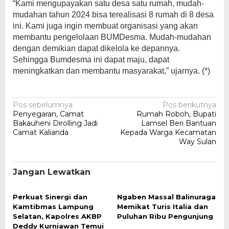
“Kami mengupayakan satu desa satu rumah, mudah-
mudahan tahun 2024 bisa terealisasi 8 rumah di 8 desa
ini. Kami juga ingin membuat organisasi yang akan
membantu pengelolaan BUMDesma. Mudah-mudahan
dengan demikian dapat dikelola ke depannya.
Sehingga Bumdesma ini dapat maju, dapat
meningkatkan dan membantu masyarakat,” ujarnya. (*)
Navigasi
Pos sebelumnya
Pos berikutnya
Penyegaran, Camat
Rumah Roboh, Bupati
pos
Bakauheni Dirolling Jadi
Lamsel Beri Bantuan
Camat Kalianda
Kepada Warga Kecamatan
Way Sulan
Jangan Lewatkan
Perkuat Sinergi dan
Ngaben Massal Balinuraga
Kamtibmas Lampung
Memikat Turis Italia dan
Selatan, Kapolres AKBP
Puluhan Ribu Pengunjung
Deddy Kurniawan Temui