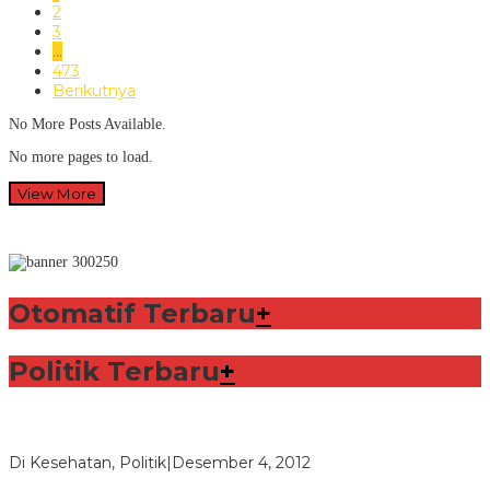
2
3
…
473
Berikutnya
No More Posts Available.
No more pages to load.
View More
Otomatif Terbaru
+
Politik Terbaru
+
Lorenzo Sabet Penghargaan Khusus dalam Acara FIM
Di Kesehatan, Politik
|
Desember 4, 2012