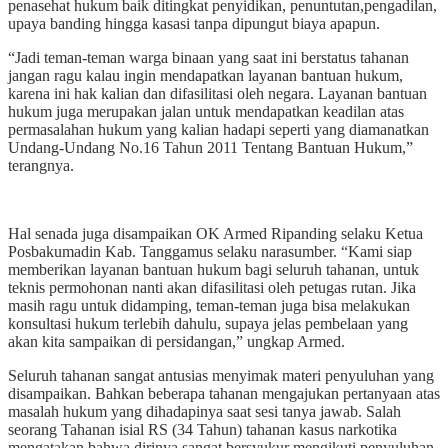
penasehat hukum baik ditingkat penyidikan, penuntutan,pengadilan,
upaya banding hingga kasasi tanpa dipungut biaya apapun.
“Jadi teman-teman warga binaan yang saat ini berstatus tahanan
jangan ragu kalau ingin mendapatkan layanan bantuan hukum,
karena ini hak kalian dan difasilitasi oleh negara. Layanan bantuan
hukum juga merupakan jalan untuk mendapatkan keadilan atas
permasalahan hukum yang kalian hadapi seperti yang diamanatkan
Undang-Undang No.16 Tahun 2011 Tentang Bantuan Hukum,”
terangnya.
Hal senada juga disampaikan OK Armed Ripanding selaku Ketua
Posbakumadin Kab. Tanggamus selaku narasumber. “Kami siap
memberikan layanan bantuan hukum bagi seluruh tahanan, untuk
teknis permohonan nanti akan difasilitasi oleh petugas rutan. Jika
masih ragu untuk didamping, teman-teman juga bisa melakukan
konsultasi hukum terlebih dahulu, supaya jelas pembelaan yang
akan kita sampaikan di persidangan,” ungkap Armed.
Seluruh tahanan sangat antusias menyimak materi penyuluhan yang
disampaikan. Bahkan beberapa tahanan mengajukan pertanyaan atas
masalah hukum yang dihadapinya saat sesi tanya jawab. Salah
seorang Tahanan isial RS (34 Tahun) tahanan kasus narkotika
mengatakan bahwa dirinya sangat bersyukur mengikuti penyuluhan