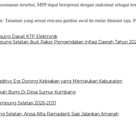
 keamanan tersebut, MPP dapat beroperasi dengan maksimal sebagai te
man. Tanaman yang sesuai rencana gambar awal itu mulai ditanam saja.
ung Dapat KTP Elektronik
ng Selatan Ikuti Rakor Pengendalian Inflasi Daerah Tahun 20
Radityo Egi Dorong Kebijakan yang Memajukan Kabupaten
edekah Bumi Di Desa Sumur Kumbang
Lampung Selatan 2026-2031
 Selatan, Anisa Alfia Ramadanti Siap Jalankan Amanah