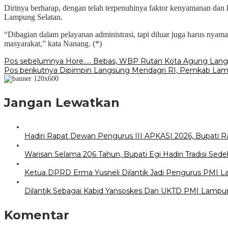
Dirinya berharap, dengan telah terpenuhinya faktor kenyamanan dan
Lampung Selatan.
“Dibagian dalam pelayanan administrasi, tapi diluar juga harus nya
masyarakat,” kata Nanang. (*)
Navigasi
Pos sebelumnya
Hore….. Bebas, WBP Rutan Kota Agung Langs
Pos berikutnya
Dipimpin Langsung Mendagri RI, Pemkab Lampu
pos
Jangan Lewatkan
Hadiri Rapat Dewan Pengurus III APKASI 2026, Bupati 
Warisan Selama 206 Tahun, Bupati Egi Hadiri Tradisi S
Ketua DPRD Erma Yusneli Dilantik Jadi Pengurus PMI 
Dilantik Sebagai Kabid Yansoskes Dan UKTD PMI Lampung
Komentar