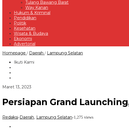
Tulang Bawang Barat
Way Kanan
Hukum & Kriminal
Pendidikan
Politik
Kesehatan
Wisata & Budaya
Ekonomi
Advertorial
Persiapan
Homepage
Daerah
Lampung Selatan
/
/
Grand
Launching,
Ikuti Kami
Bupati
Lampung
Selatan
Kunjungi
MPP
oleh
Maret 13, 2023
Redaksi
Persiapan Grand Launching
Redaksi
Daerah
Lampung Selatan
-
,
-
1,275 views