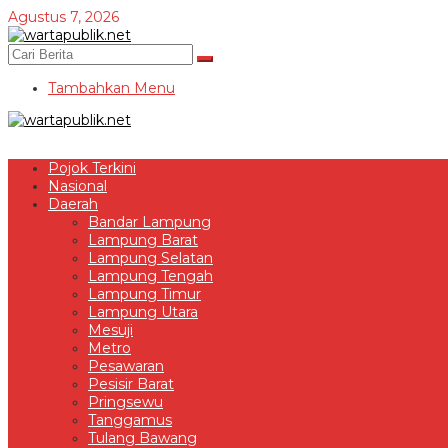
Lewati
Agustus 7, 2026
ke
konten
Tambahkan Menu
Pojok Terkini
Nasional
Daerah
Bandar Lampung
Lampung Barat
Lampung Selatan
Lampung Tengah
Lampung Timur
Lampung Utara
Mesuji
Metro
Pesawaran
Pesisir Barat
Pringsewu
Tanggamus
Tulang Bawang