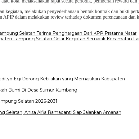
 atau kota, melaksanakan rapat secara periodik, pemberian reward dan 
ban kegiatan, melakukan penyederhanaan bentuk kontrak dan bukti pe
n APIP dalam melakukan review terhadap dokumen perencanaan dan k
ampung Selatan Terima Penghargaan Dari KPP Pratama Natar
paten Lampung Selatan Gelar Kegiatan Semarak Kecamatan Fai
Radityo Egi Dorong Kebijakan yang Memajukan Kabupaten
edekah Bumi Di Desa Sumur Kumbang
Lampung Selatan 2026-2031
 Selatan, Anisa Alfia Ramadanti Siap Jalankan Amanah