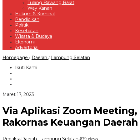
Tulang Bawang Barat
Way Kanan
Hukum & Kriminal
Pendidikan
Politik
Kesehatan
Wisata & Budaya
Ekonomi
Advertorial
Via
Homepage
Daerah
Lampung Selatan
/
/
Aplikasi
Zoom
Ikuti Kami
Meeting,
Bupati
Lampung
Selatan
Hadiri
oleh
Maret 17, 2023
APBD
Redaksi
Award
2023
Via Aplikasi Zoom Meeting
Dan
Rakornas
Rakornas Keuangan Daerah
Keuangan
Daerah
Tahun
2023
Redaksi
Daerah
Lampung Selatan
-
,
-
879 views