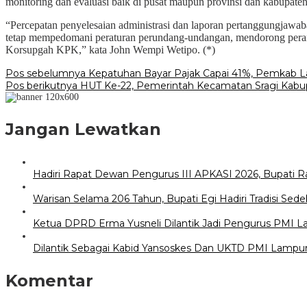
monitoring dan evaluasi baik di pusat maupun provinsi dan kabupaten
“Percepatan penyelesaian administrasi dan laporan pertanggungjawa
tetap mempedomani peraturan perundang-undangan, mendorong pera
Korsupgah KPK,” kata John Wempi Wetipo. (*)
Navigasi
Pos sebelumnya
Kepatuhan Bayar Pajak Capai 41%, Pemkab L
Pos berikutnya
HUT Ke-22, Pemerintah Kecamatan Sragi Kabu
pos
Jangan Lewatkan
Hadiri Rapat Dewan Pengurus III APKASI 2026, Bupati 
Warisan Selama 206 Tahun, Bupati Egi Hadiri Tradisi S
Ketua DPRD Erma Yusneli Dilantik Jadi Pengurus PMI 
Dilantik Sebagai Kabid Yansoskes Dan UKTD PMI Lampung
Komentar