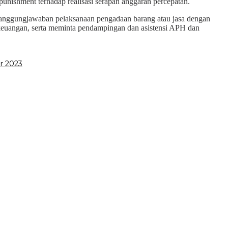
punishment terhadap realisasi serapan anggaran percepatan.
rtanggungjawaban pelaksanaan pengadaan barang atau jasa dengan
euangan, serta meminta pendampingan dan asistensi APH dan
r 2023