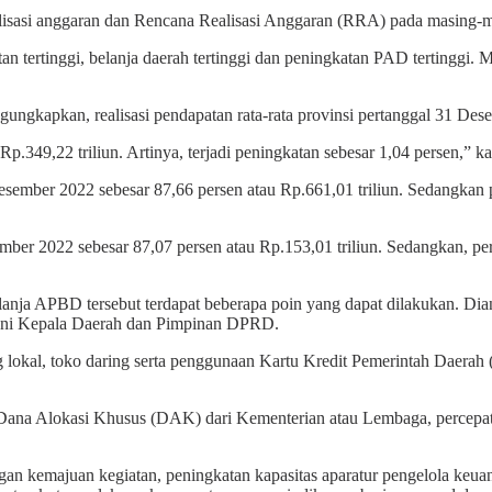
alisasi anggaran dan Rencana Realisasi Anggaran (RRA) pada masing-m
n tertinggi, belanja daerah tertinggi dan peningkatan PAD tertinggi. 
kapkan, realisasi pendapatan rata-rata provinsi pertanggal 31 Desem
p.349,22 triliun. Artinya, terjadi peningkatan sebesar 1,04 persen,” 
 Desember 2022 sebesar 87,66 persen atau Rp.661,01 triliun. Sedangkan
esember 2022 sebesar 87,07 persen atau Rp.153,01 triliun. Sedangkan, 
nja APBD tersebut terdapat beberapa poin yang dapat dilakukan. Dian
ani Kepala Daerah dan Pimpinan DPRD.
g lokal, toko daring serta penggunaan Kartu Kredit Pemerintah Daera
 Dana Alokasi Khusus (DAK) dari Kementerian atau Lembaga, percepa
gan kemajuan kegiatan, peningkatan kapasitas aparatur pengelola keua