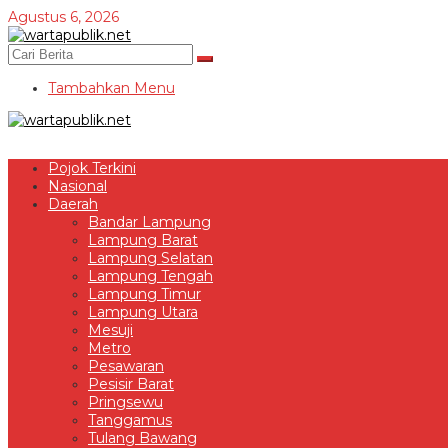
Lewati
Agustus 6, 2026
ke
konten
Tambahkan Menu
Pojok Terkini
Nasional
Daerah
Bandar Lampung
Lampung Barat
Lampung Selatan
Lampung Tengah
Lampung Timur
Lampung Utara
Mesuji
Metro
Pesawaran
Pesisir Barat
Pringsewu
Tanggamus
Tulang Bawang