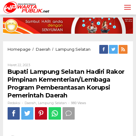
Lewati
ke
konten
Bupati
Homepage
Daerah
Lampung Selatan
/
/
Lampung
Selatan
Oleh
Maret 22, 2023
Hadiri
Redaksi
Bupati Lampung Selatan Hadiri Rakor
Rakor
Pimpinan
Pimpinan Kementerian/Lembaga
Kementerian/Lembaga
Program Pemberantasan Korupsi
Program
Pemberantasan
Pemerintah Daerah
Korupsi
Redaksi
Daerah
Lampung Selatan
-
,
-
980 Views
Pemerintah
Daerah