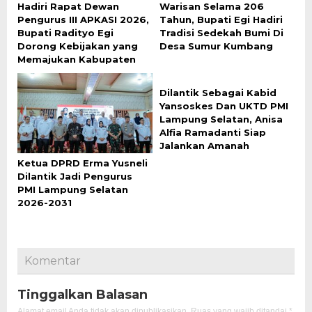
Hadiri Rapat Dewan
Warisan Selama 206
Pengurus III APKASI 2026,
Tahun, Bupati Egi Hadiri
Bupati Radityo Egi
Tradisi Sedekah Bumi Di
Dorong Kebijakan yang
Desa Sumur Kumbang
Memajukan Kabupaten
Dilantik Sebagai Kabid
Yansoskes Dan UKTD PMI
Lampung Selatan, Anisa
Alfia Ramadanti Siap
Jalankan Amanah
Ketua DPRD Erma Yusneli
Dilantik Jadi Pengurus
PMI Lampung Selatan
2026-2031
Komentar
Tinggalkan Balasan
Alamat email Anda tidak akan dipublikasikan.
Ruas yang wajib ditandai
*