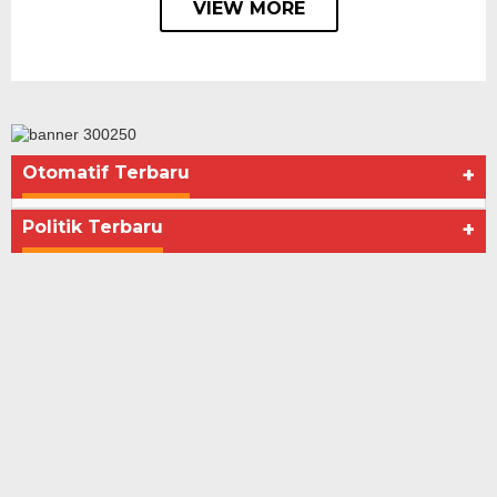
VIEW MORE
Otomatif Terbaru
+
Seberapa Bahayanya Doping?
Di Advertorial, Kesehatan, Politik
|
Desember 4, 2012
Politik Terbaru
+