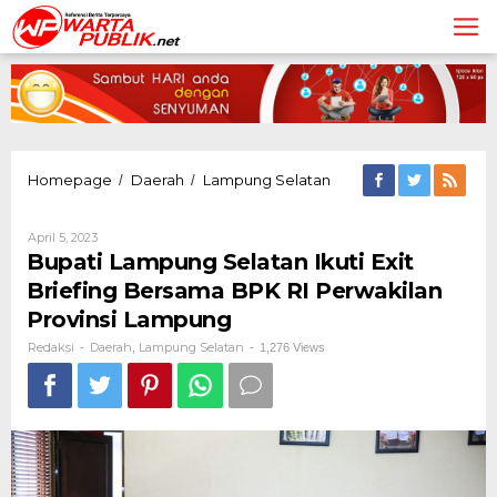
Lewati
ke
konten
Bupati
Homepage
Daerah
Lampung Selatan
/
/
Lampung
Selatan
Oleh
April 5, 2023
Ikuti
Redaksi
Bupati Lampung Selatan Ikuti Exit
Exit
Briefing
Briefing Bersama BPK RI Perwakilan
Bersama
Provinsi Lampung
BPK
RI
Redaksi
Daerah
Lampung Selatan
-
,
-
1,276 Views
Perwakilan
Provinsi
Lampung