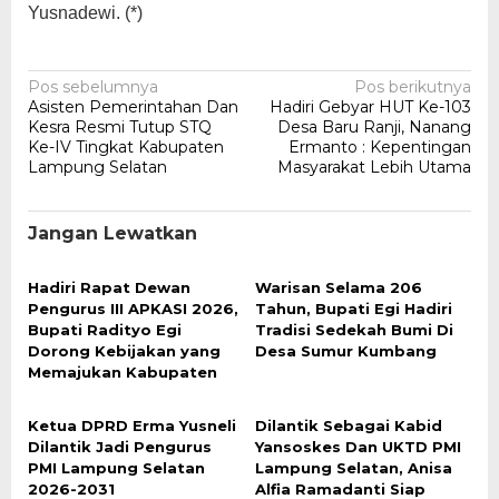
Yusnadewi. (*)
Navigasi
Pos sebelumnya
Pos berikutnya
Asisten Pemerintahan Dan
Hadiri Gebyar HUT Ke-103
pos
Kesra Resmi Tutup STQ
Desa Baru Ranji, Nanang
Ke-IV Tingkat Kabupaten
Ermanto : Kepentingan
Lampung Selatan
Masyarakat Lebih Utama
Jangan Lewatkan
Hadiri Rapat Dewan
Warisan Selama 206
Pengurus III APKASI 2026,
Tahun, Bupati Egi Hadiri
Bupati Radityo Egi
Tradisi Sedekah Bumi Di
Dorong Kebijakan yang
Desa Sumur Kumbang
Memajukan Kabupaten
Ketua DPRD Erma Yusneli
Dilantik Sebagai Kabid
Dilantik Jadi Pengurus
Yansoskes Dan UKTD PMI
PMI Lampung Selatan
Lampung Selatan, Anisa
2026-2031
Alfia Ramadanti Siap