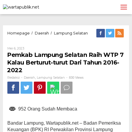
Lewati
ke
konten
Pemkab
Homepage
Daerah
Lampung Selatan
/
/
Lampung
Selatan
Oleh
Mei 6, 2023
Raih
Redaksi
Pemkab Lampung Selatan Raih WTP 7
WTP
7
Kalau Berturut-turut Dari Tahun 2016-
Kalau
2022
Berturut-
turut
Redaksi
Daerah
Lampung Selatan
-
,
-
830 Views
Dari
Tahun
2016-
2022
952 Orang Sudah Membaca
Bandar Lampung, Wartapublik.net – Badan Pemeriksa
Keuangan (BPK) RI Perwakilan Provinsi Lampung