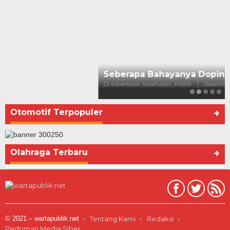
Otomotif Terpopuler
+
Olahraga Terbaru
+
© 2021 – wartapublik.net
Tentang Kami
Redaksi
Pedoman Media Siber