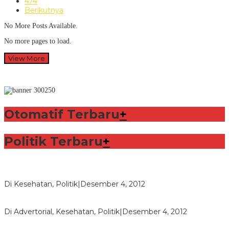
474
Berikutnya
No More Posts Available.
No more pages to load.
View More
Otomatif Terbaru
+
Politik Terbaru
+
Lorenzo Sabet Penghargaan Khusus dalam Acara FIM
Di Kesehatan, Politik
|
Desember 4, 2012
Seberapa Bahayanya Doping?
Di Advertorial, Kesehatan, Politik
|
Desember 4, 2012