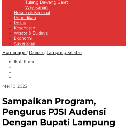
Tulang Bawang Barat
Way Kanan
Hukum & Kriminal
Pendidikan
Politik
Kesehatan
Wisata & Budaya
Ekonomi
Advertorial
Sampaikan
Homepage
Daerah
Lampung Selatan
/
/
Program,
Pengurus
Ikuti Kami
PJSI
Audensi
Dengan
Bupati
Lampung
oleh
Mei 10, 2023
Selatan
Redaksi
Sampaikan Program,
Pengurus PJSI Audensi
Dengan Bupati Lampung