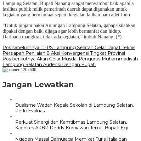
Lampung Selatan, Bupati Nanang sangat menyambut baik apabila
fasilitas publik milik pemerintah daerah dapat digunakan untuk
kegiatan yang bermanfaat seperti kegiatan latihan para atlet Judo.
“Untuk pinjam pakai Anjungan Lampung Selatan, gapapa silahkan
dipakai dengan baik, dijaga agar lebih bermanfat dan hidup.
Daripada mangkrak tidak ada kegiatan,” imbuh Nanang. (*)
Navigasi
Pos sebelumnya
TPPS Lampung Selatan Gelar Rapat Teknis
Persiapan Penilaian 8 Aksi Konvergensi Tingkat Provinsi
pos
Pos berikutnya
Akan Gelar Musda, Pengurus Muhammadiyah
Lampung Selatan Audensi Dengan Bupati
Jangan Lewatkan
Dualisme Wadah Kepala Sekolah di Lampung Selatan,
Perlu Evaluasi
Perkuat Sinergi dan Kamtibmas Lampung Selatan,
Kapolres AKBP Deddy Kurniawan Temui Bupati Egi
Ngaben Massal Balinuraga Memikat Turis Italia dan