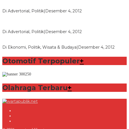
Polri Masih Dalami Pengaduan Mantan Istri Bupati Aceng
Fikri
Di Advertorial, Politik
|
Desember 4, 2012
Bupati Aceng Fikri Minta Maaf Kepada Warga Garut dan
Rakyat Indonesia
Di Advertorial, Politik
|
Desember 4, 2012
Wafid Buka-bukaan Soal Proyek Tender Hambalang
Di Ekonomi, Politik, Wisata & Budaya
|
Desember 4, 2012
Otomotif Terpopuler
+
Olahraga Terbaru
+