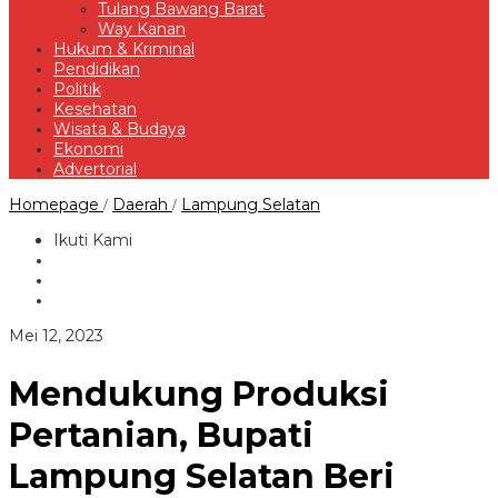
Tulang Bawang Barat
Way Kanan
Hukum & Kriminal
Pendidikan
Politik
Kesehatan
Wisata & Budaya
Ekonomi
Advertorial
Mendukung
Homepage
Daerah
Lampung Selatan
/
/
Produksi
Pertanian,
Ikuti Kami
Bupati
Lampung
Selatan
Beri
Bantuan
oleh
Mei 12, 2023
Alsintan
Redaksi
Cultivator
Kepada
Mendukung Produksi
25
Kelompok
Pertanian, Bupati
Tani
Lampung Selatan Beri