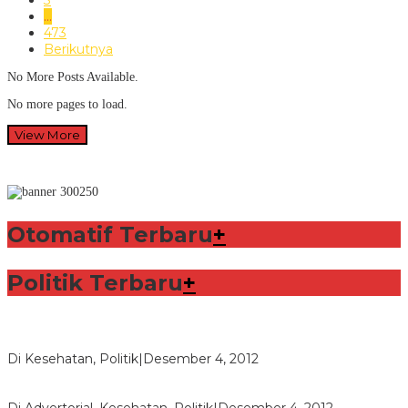
3
…
473
Berikutnya
No More Posts Available.
No more pages to load.
View More
Otomatif Terbaru
+
Politik Terbaru
+
Lorenzo Sabet Penghargaan Khusus dalam Acara FIM
Di Kesehatan, Politik
|
Desember 4, 2012
Seberapa Bahayanya Doping?