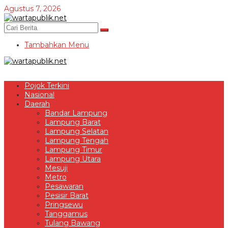
Lewati
Agustus 7, 2026
ke
konten
Tambahkan Menu
Pojok Terkini
Nasional
Daerah
Bandar Lampung
Lampung Barat
Lampung Selatan
Lampung Tengah
Lampung Timur
Lampung Utara
Mesuji
Metro
Pesawaran
Pesisir Barat
Pringsewu
Tanggamus
Tulang Bawang