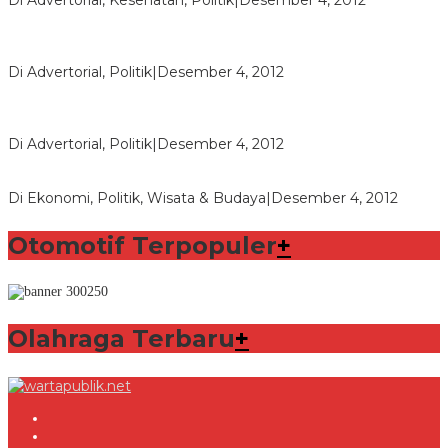
Di Advertorial, Kesehatan, Politik
|
Desember 4, 2012
Polri Masih Dalami Pengaduan Mantan Istri Bupati Aceng
Fikri
Di Advertorial, Politik
|
Desember 4, 2012
Bupati Aceng Fikri Minta Maaf Kepada Warga Garut dan
Rakyat Indonesia
Di Advertorial, Politik
|
Desember 4, 2012
Wafid Buka-bukaan Soal Proyek Tender Hambalang
Di Ekonomi, Politik, Wisata & Budaya
|
Desember 4, 2012
Otomotif Terpopuler
+
Olahraga Terbaru
+