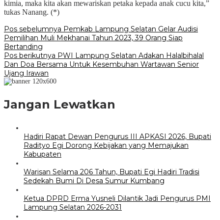
kimia, maka kita akan mewariskan petaka kepada anak cucu kita,”
tukas Nanang. (*)
Navigasi
Pos sebelumnya
Pemkab Lampung Selatan Gelar Audisi
Pemilihan Muli Mekhanai Tahun 2023, 39 Orang Siap
pos
Bertanding
Pos berikutnya
PWI Lampung Selatan Adakan Halalbihalal
Dan Doa Bersama Untuk Kesembuhan Wartawan Senior
Ujang Irawan
Jangan Lewatkan
Hadiri Rapat Dewan Pengurus III APKASI 2026, Bupati
Radityo Egi Dorong Kebijakan yang Memajukan
Kabupaten
Warisan Selama 206 Tahun, Bupati Egi Hadiri Tradisi
Sedekah Bumi Di Desa Sumur Kumbang
Ketua DPRD Erma Yusneli Dilantik Jadi Pengurus PMI
Lampung Selatan 2026-2031