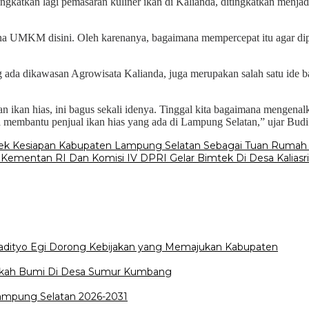
ingkatkan lagi pemasaran kuliner ikan di Kalianda, ditingkatkan menjad
 UMKM disini. Oleh karenanya, bagaimana mempercepat itu agar dipro
 ada dikawasan Agrowisata Kalianda, juga merupakan salah satu ide b
an ikan hias, ini bagus sekali idenya. Tinggal kita bagaimana mengena
sa membantu penjual ikan hias yang ada di Lampung Selatan,” ujar Budi 
t Cek Kesiapan Kabupaten Lampung Selatan Sebagai Tuan Rumah
ementan RI Dan Komisi IV DPRI Gelar Bimtek Di Desa Kaliasri
Radityo Egi Dorong Kebijakan yang Memajukan Kabupaten
edekah Bumi Di Desa Sumur Kumbang
Lampung Selatan 2026-2031