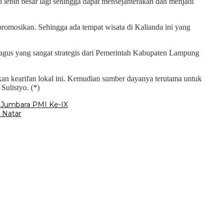
i lebih besar lagi sehingga dapat mensejahterakan dan menjadi
mosikan. Sehingga ada tempat wisata di Kalianda ini yang
agus yang sangat strategis dari Pemerintah Kabupaten Lampung
lkan kearifan lokal ini. Kemudian sumber dayanya terutama untuk
Sulistyo. (*)
 Jumbara PMI Ke-IX
 Natar