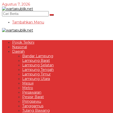
Lewati
Agustus 7, 2026
ke
konten
Tambahkan Menu
Pojok Terkini
Nasional
Daerah
Bandar Lampung
Lampung Barat
Lampung Selatan
Lampung Tengah
Lampung Timur
Lampung Utara
Mesuji
Metro
Pesawaran
Pesisir Barat
Pringsewu
Tanggamus
Tulang Bawang