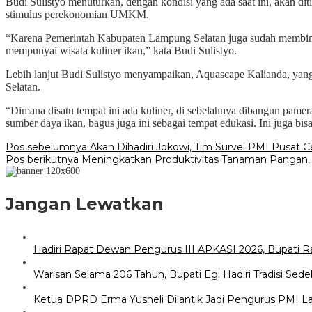
Budi Sulistyo menuturkan, dengan kondisi yang ada saat ini, akan dit
stimulus perekonomian UMKM.
“Karena Pemerintah Kabupaten Lampung Selatan juga sudah membina
mempunyai wisata kuliner ikan,” kata Budi Sulistyo.
Lebih lanjut Budi Sulistyo menyampaikan, Aquascape Kalianda, yang
Selatan.
“Dimana disatu tempat ini ada kuliner, di sebelahnya dibangun pamer
sumber daya ikan, bagus juga ini sebagai tempat edukasi. Ini juga bi
Navigasi
Pos sebelumnya
Akan Dihadiri Jokowi, Tim Survei PMI Pusa
Pos berikutnya
Meningkatkan Produktivitas Tanaman Pangan, K
pos
Jangan Lewatkan
Hadiri Rapat Dewan Pengurus III APKASI 2026, Bupati 
Warisan Selama 206 Tahun, Bupati Egi Hadiri Tradisi S
Ketua DPRD Erma Yusneli Dilantik Jadi Pengurus PMI 