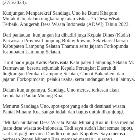
(27/5/2023).
Kunjungan Menparekraf Sandiaga Uno ke Bumi Khagom
Mufakat itu, dalam rangka rangkaian visitasi 75 Desa Wisata
Terbaik, Anugerah Desa Wisata Indonesia (ADWI) Tahun 2023.
Dari pantauan, kunjungan itu dihadiri juga Kepala Dinas (Kadis)
Pariwisata Provinsi Lampung Bobby Irawan, Sekretaris Daerah
Kabupaten Lampung Selatan Thamrin serta jajaran Forkopimda
Kabupaten Lampung Selatan.
Turut hadir juga Kadis Pariwisata Kabupaten Lampung Selatan M.
Darmawan, beserta sejumlah Kepala Perangkat Daerah di
lingkungan Pemkab Lampung Selatan, Camat Bakauheni dan
jajaran Forkopimcam, pelaku usaha, serta undangan terkait lainnya.
Dalam kunjungannya, Sandiaga Uno merasa terkesan akan
keindahan Pantai Minang Rua.
Menurut Sandiaga Uno, spot-spot yang ada di destinasi wisata
Pantai Minang Rua sangat indah dan bagus untuk dikunjungi.
“Mudah-mudahan Desa Wisata Pantai Minang Rua ini bisa menjadi
juara desa wisata se-Indonesia. Tadi saya sudah lihat semua (spot),
saat lari pagi bersama Dandim dan pak Kapolres. Saya merasa
berkesan Pantai Minang Rua memang mantap,” ujarnya.