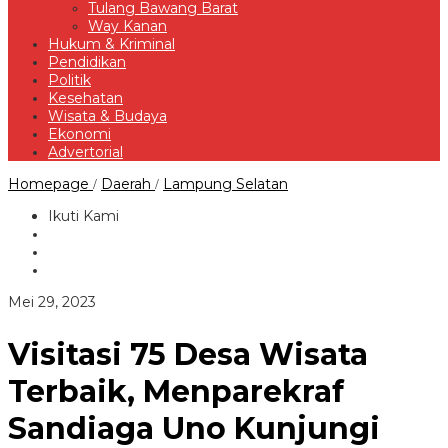
Tulang Bawang Barat
Way Kanan
Hukum & Kriminal
Pendidikan
Politik
Kesehatan
Wisata & Budaya
Ekonomi
Advertorial
Visitasi
Homepage
Daerah
Lampung Selatan
/
/
75
Desa
Ikuti Kami
Wisata
Terbaik,
Menparekraf
Sandiaga
Uno
oleh
Mei 29, 2023
Kunjungi
Redaksi
Desa
Kelawi
Visitasi 75 Desa Wisata
Dan
Konservasi
Terbaik, Menparekraf
Pantai
Minang
Sandiaga Uno Kunjungi
Rua
di