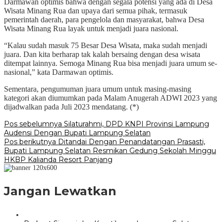
Darmawan optimis bahwa dengan segala potensi yang ada di Desa
Wisata Minang Rua dan upaya dari semua pihak, termasuk
pemerintah daerah, para pengelola dan masyarakat, bahwa Desa
Wisata Minang Rua layak untuk menjadi juara nasional.
“Kalau sudah masuk 75 Besar Desa Wisata, maka sudah menjadi
juara. Dan kita berharap tak kalah bersaing dengan desa wisata
ditempat lainnya. Semoga Minang Rua bisa menjadi juara umum se-
nasional,” kata Darmawan optimis.
Sementara, pengumuman juara umum untuk masing-masing
kategori akan diumumkan pada Malam Anugerah ADWI 2023 yang
dijadwalkan pada Juli 2023 mendatang. (*)
Navigasi
Pos sebelumnya
Silaturahmi, DPD KNPI Provinsi Lampung
Audensi Dengan Bupati Lampung Selatan
pos
Pos berikutnya
Ditandai Dengan Penandatangan Prasasti,
Bupati Lampung Selatan Resmikan Gedung Sekolah Minggu
HKBP Kalianda Resort Panjang
Jangan Lewatkan