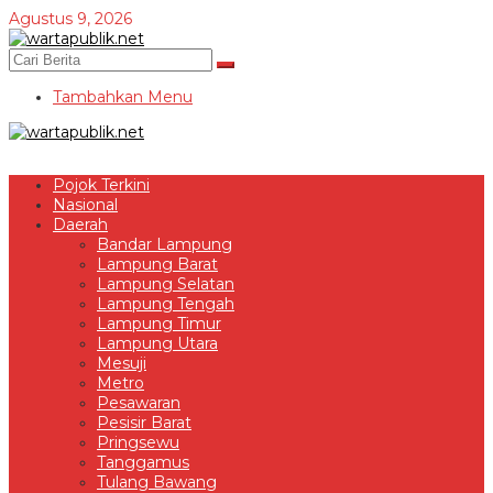
Lewati
Agustus 9, 2026
ke
konten
Tambahkan Menu
Pojok Terkini
Nasional
Daerah
Bandar Lampung
Lampung Barat
Lampung Selatan
Lampung Tengah
Lampung Timur
Lampung Utara
Mesuji
Metro
Pesawaran
Pesisir Barat
Pringsewu
Tanggamus
Tulang Bawang