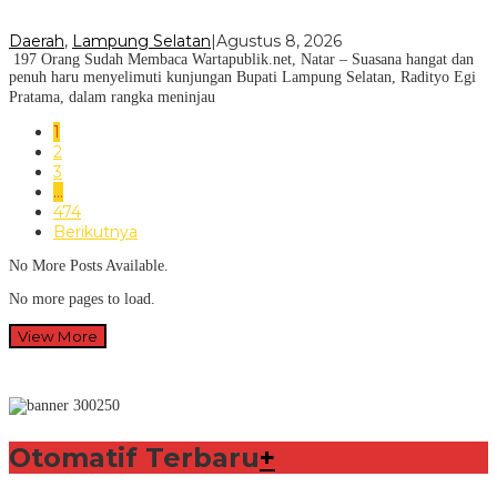
Daerah
,
Lampung Selatan
|
Agustus 8, 2026
197 Orang Sudah Membaca Wartapublik.net, Natar – Suasana hangat dan
penuh haru menyelimuti kunjungan Bupati Lampung Selatan, Radityo Egi
Pratama, dalam rangka meninjau
1
2
3
…
474
Berikutnya
No More Posts Available.
No more pages to load.
View More
Otomatif Terbaru
+