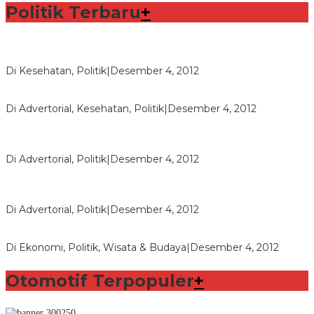
Politik Terbaru
+
Lorenzo Sabet Penghargaan Khusus dalam Acara FIM
Di Kesehatan, Politik
|
Desember 4, 2012
Seberapa Bahayanya Doping?
Di Advertorial, Kesehatan, Politik
|
Desember 4, 2012
Polri Masih Dalami Pengaduan Mantan Istri Bupati Aceng
Fikri
Di Advertorial, Politik
|
Desember 4, 2012
Bupati Aceng Fikri Minta Maaf Kepada Warga Garut dan
Rakyat Indonesia
Di Advertorial, Politik
|
Desember 4, 2012
Wafid Buka-bukaan Soal Proyek Tender Hambalang
Di Ekonomi, Politik, Wisata & Budaya
|
Desember 4, 2012
Otomotif Terpopuler
+