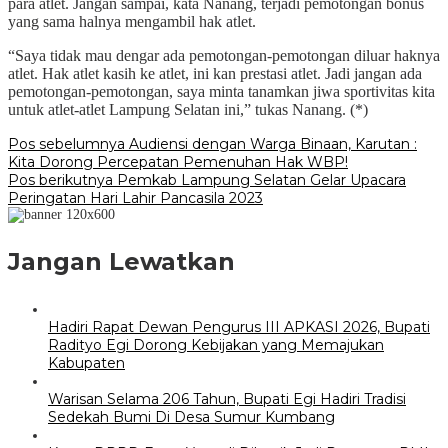
para atlet. Jangan sampai, kata Nanang, terjadi pemotongan bonus
yang sama halnya mengambil hak atlet.
“Saya tidak mau dengar ada pemotongan-pemotongan diluar haknya
atlet. Hak atlet kasih ke atlet, ini kan prestasi atlet. Jadi jangan ada
pemotongan-pemotongan, saya minta tanamkan jiwa sportivitas kita
untuk atlet-atlet Lampung Selatan ini,” tukas Nanang. (*)
Navigasi
Pos sebelumnya
Audiensi dengan Warga Binaan, Karutan :
Kita Dorong Percepatan Pemenuhan Hak WBP!
pos
Pos berikutnya
Pemkab Lampung Selatan Gelar Upacara
Peringatan Hari Lahir Pancasila 2023
Jangan Lewatkan
Hadiri Rapat Dewan Pengurus III APKASI 2026, Bupati
Radityo Egi Dorong Kebijakan yang Memajukan
Kabupaten
Warisan Selama 206 Tahun, Bupati Egi Hadiri Tradisi
Sedekah Bumi Di Desa Sumur Kumbang