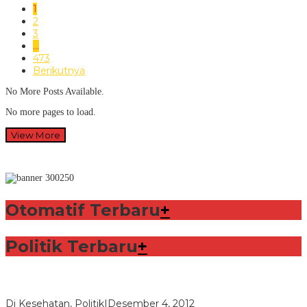
1
2
3
…
473
Berikutnya
No More Posts Available.
No more pages to load.
View More
Otomatif Terbaru
+
Politik Terbaru
+
Lorenzo Sabet Penghargaan Khusus dalam Acara FIM
Di Kesehatan, Politik
|
Desember 4, 2012