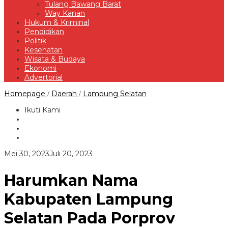
Tulang Bawang Barat
Way Kanan
Hukum & Kriminal
Pendidikan
Politik
Kesehatan
Wisata & Budaya
Ekonomi
Advertorial
Harumkan
Homepage
Daerah
Lampung Selatan
/
/
Nama
Kabupaten
Ikuti Kami
Lampung
Selatan
Pada
Porprov
Lampung,
oleh
Mei 30, 2023
Juli 20, 2023
Bupati
Redaksi
Beri
Bonus
Harumkan Nama
Kepada
Para
Kabupaten Lampung
Atlet
Selatan Pada Porprov