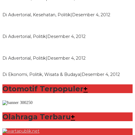
Seberapa Bahayanya Doping?
Di Advertorial, Kesehatan, Politik
|
Desember 4, 2012
Polri Masih Dalami Pengaduan Mantan Istri Bupati Aceng
Fikri
Di Advertorial, Politik
|
Desember 4, 2012
Bupati Aceng Fikri Minta Maaf Kepada Warga Garut dan
Rakyat Indonesia
Di Advertorial, Politik
|
Desember 4, 2012
Wafid Buka-bukaan Soal Proyek Tender Hambalang
Di Ekonomi, Politik, Wisata & Budaya
|
Desember 4, 2012
Otomotif Terpopuler
+
Olahraga Terbaru
+