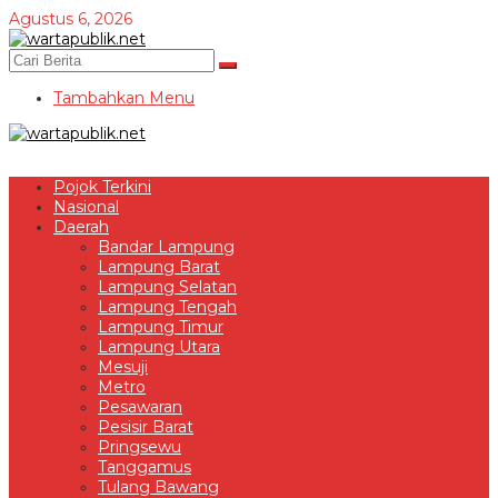
Lewati
Agustus 6, 2026
ke
konten
Tambahkan Menu
Pojok Terkini
Nasional
Daerah
Bandar Lampung
Lampung Barat
Lampung Selatan
Lampung Tengah
Lampung Timur
Lampung Utara
Mesuji
Metro
Pesawaran
Pesisir Barat
Pringsewu
Tanggamus
Tulang Bawang