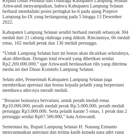
Kepala Dinas Pemuda dan Olahraga Kabupaten Lampung Selatan
Ariswandi menyampaikan, bahwa Kabupaten Lampung Selatan
berhasil menduduki posisi peringkat ke-6 pada ajang Porprov
Lampung ke-IX yang berlangsung pada 5 hingga 13 Desember
2022.
Kabupaten Lampung Selatan sendiri berhasil meraih sebanyak 304
medali dari 21 cabang olahraga yang diikuti. Rinciannya, 66 medali
emas, 102 medali perak dan 136 medali perunggu.
“Untuk Lampung Selatan hari ini bonus akan dicairkan seluruhnya,
akan diberikan. Dengan total reward yang diberikan senilai
Rp2.269.000.000,” ujar Ariswandi berdasarkan rilis yang diterima
media ini dari Dinas Kominfo Lampung Selatan.
Selain atlet, Pemerintah Kabupaten Lampung Selatan juga
memberikan apresiasi dan bonus kepada pelatih yang berprestasi
membawa atlet-nya meraih medali.
“Besaran bonusnya bervariasi, untuk peraih medali emas
Rp10.000.000, peraih medali perak Rp.5.000.000, peraih medali
perunggu Rp3.000.000. Serta pelatih karate 5 emas, 1 perak dan 2
perunggu senilai Rp67.500.000,” kata Ariswandi.
Sementara itu, Bupati Lampung Selatan H. Nanang Ermanto
menyampaikan apresiasi dan terima kasih kepada para atlet yang