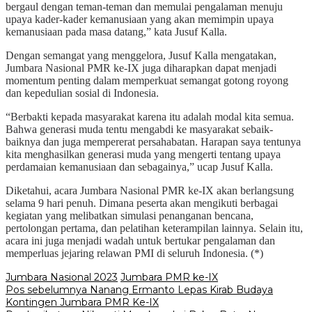
bergaul dengan teman-teman dan memulai pengalaman menuju
upaya kader-kader kemanusiaan yang akan memimpin upaya
kemanusiaan pada masa datang,” kata Jusuf Kalla.
Dengan semangat yang menggelora, Jusuf Kalla mengatakan,
Jumbara Nasional PMR ke-IX juga diharapkan dapat menjadi
momentum penting dalam memperkuat semangat gotong royong
dan kepedulian sosial di Indonesia.
“Berbakti kepada masyarakat karena itu adalah modal kita semua.
Bahwa generasi muda tentu mengabdi ke masyarakat sebaik-
baiknya dan juga mempererat persahabatan. Harapan saya tentunya
kita menghasilkan generasi muda yang mengerti tentang upaya
perdamaian kemanusiaan dan sebagainya,” ucap Jusuf Kalla.
Diketahui, acara Jumbara Nasional PMR ke-IX akan berlangsung
selama 9 hari penuh. Dimana peserta akan mengikuti berbagai
kegiatan yang melibatkan simulasi penanganan bencana,
pertolongan pertama, dan pelatihan keterampilan lainnya. Selain itu,
acara ini juga menjadi wadah untuk bertukar pengalaman dan
memperluas jejaring relawan PMI di seluruh Indonesia. (*)
Jumbara Nasional 2023
Jumbara PMR ke-IX
Navigasi
Pos sebelumnya
Nanang Ermanto Lepas Kirab Budaya
Kontingen Jumbara PMR Ke-IX