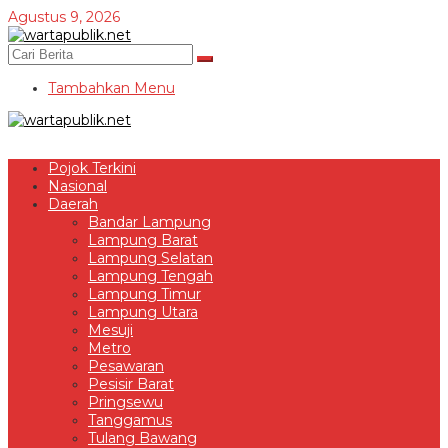
Lewati
Agustus 9, 2026
ke
konten
Tambahkan Menu
Pojok Terkini
Nasional
Daerah
Bandar Lampung
Lampung Barat
Lampung Selatan
Lampung Tengah
Lampung Timur
Lampung Utara
Mesuji
Metro
Pesawaran
Pesisir Barat
Pringsewu
Tanggamus
Tulang Bawang