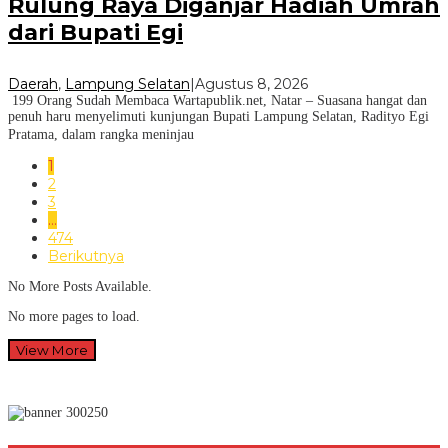
Rulung Raya Diganjar Hadiah Umrah
dari Bupati Egi
Daerah
,
Lampung Selatan
|
Agustus 8, 2026
199 Orang Sudah Membaca Wartapublik.net, Natar – Suasana hangat dan
penuh haru menyelimuti kunjungan Bupati Lampung Selatan, Radityo Egi
Pratama, dalam rangka meninjau
1
2
3
…
474
Berikutnya
No More Posts Available.
No more pages to load.
View More