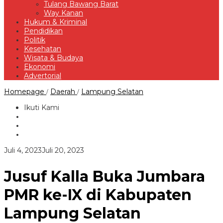
Tulang Bawang Barat
Way Kanan
Hukum & Kriminal
Pendidikan
Politik
Kesehatan
Wisata & Budaya
Ekonomi
Advertorial
Jusuf
Homepage
Daerah
Lampung Selatan
/
/
Kalla
Buka
Ikuti Kami
Jumbara
PMR
ke-
IX
di
oleh
Juli 4, 2023
Juli 20, 2023
Kabupaten
Redaksi
Lampung
Selatan
Jusuf Kalla Buka Jumbara
PMR ke-IX di Kabupaten
Lampung Selatan