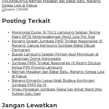
pos
Pos berikutnya
Nikmati Masakan dari Bakar Batu, Nanang:
Serasa Lagi di Papua
Posting Terkait
Meninggal Dunia, 16 THLS Lampung Selatan Terima
Klaim BPJS Ketenagakerjaan Rp42 Juta Per Jiwa
Kenang Sejarah Jumbara PMR Tingkat Nasional ke-IX,
Nanang: Gapura Kampung Jumbara Bakal Dibuat
Permanen
Bupati Lampung Selatan Pimpin Apel Mingguan di
Lapangan Dome Agrowisata
Jumbara PMR Tingkat Nasional ke-IX Resmi Ditutup
Ketua PMI Provinsi Lampung
Nikmati Masakan dari Bakar Batu, Nanang: Serasa Lagi
di Papua
Nanang Ermanto Lepas Kirab Budaya Kontingen
Jumbara PMR Ke-IX
Tinjau Persiapan Jumbara, Riana Sari Arinal: Nanti Kita
Kurban Satu Sapi
Jangan Lewatkan