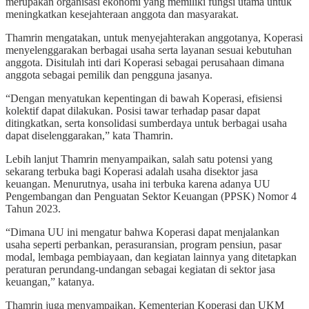
merupakan organisasi ekonomi yang memiliki fungsi utama untuk
meningkatkan kesejahteraan anggota dan masyarakat.
Thamrin mengatakan, untuk menyejahterakan anggotanya, Koperasi
menyelenggarakan berbagai usaha serta layanan sesuai kebutuhan
anggota. Disitulah inti dari Koperasi sebagai perusahaan dimana
anggota sebagai pemilik dan pengguna jasanya.
“Dengan menyatukan kepentingan di bawah Koperasi, efisiensi
kolektif dapat dilakukan. Posisi tawar terhadap pasar dapat
ditingkatkan, serta konsolidasi sumberdaya untuk berbagai usaha
dapat diselenggarakan,” kata Thamrin.
Lebih lanjut Thamrin menyampaikan, salah satu potensi yang
sekarang terbuka bagi Koperasi adalah usaha disektor jasa
keuangan. Menurutnya, usaha ini terbuka karena adanya UU
Pengembangan dan Penguatan Sektor Keuangan (PPSK) Nomor 4
Tahun 2023.
“Dimana UU ini mengatur bahwa Koperasi dapat menjalankan
usaha seperti perbankan, perasuransian, program pensiun, pasar
modal, lembaga pembiayaan, dan kegiatan lainnya yang ditetapkan
peraturan perundang-undangan sebagai kegiatan di sektor jasa
keuangan,” katanya.
Thamrin juga menyampaikan, Kementerian Koperasi dan UKM