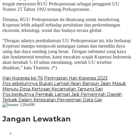
tengah menyusun RUU Perkoperasian sebagai pengganti UU
Nomor 25 Tahun 1992 tentang Perkoperasian.
Dimana, RUU Perkoperasian ini dirancang untuk mendorong
Koperasi lebih adaptif terhadap perubahan dan perkembangan
ekonomi, teknologi, sosial dan budaya secara global.
“Dengan adanya pembaharuan UU Perkoperasian ini, kita berharap
Koperasi mampu menjawab tantangan zaman dan memiliki daya
saing dan daya sanding yang besar. Dengan substansi yang kaya
dan fundamental tersebut, kami meyakini wajah Koperasi Indonesia
akan berubah 5-10 tahun mendatang, setelah UU tersebut
disahkan,” kata Thamrin. (*)
Hari Koperasi ke-76
Peringatan Hari Koperasi 2023
Navigasi
Pos sebelumnya
Bupati Lamsel Akan Bangun Jalan Masuk
Menuju Desa Kertosari Kecamatan Tanjung Sari
pos
Pos berikutnya
Pemkab Lamsel Jadi Pemerintah Daerah
Terbaik Dalam Ketepatan Pengiriman Data Gaji
Jangan Lewatkan