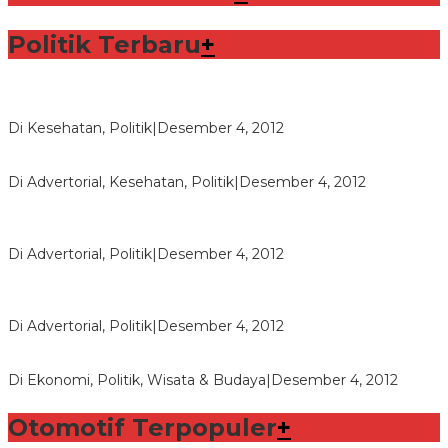
Politik Terbaru
+
Lorenzo Sabet Penghargaan Khusus dalam Acara FIM
Di Kesehatan, Politik
|
Desember 4, 2012
Seberapa Bahayanya Doping?
Di Advertorial, Kesehatan, Politik
|
Desember 4, 2012
Polri Masih Dalami Pengaduan Mantan Istri Bupati Aceng
Fikri
Di Advertorial, Politik
|
Desember 4, 2012
Bupati Aceng Fikri Minta Maaf Kepada Warga Garut dan
Rakyat Indonesia
Di Advertorial, Politik
|
Desember 4, 2012
Wafid Buka-bukaan Soal Proyek Tender Hambalang
Di Ekonomi, Politik, Wisata & Budaya
|
Desember 4, 2012
Otomotif Terpopuler
+