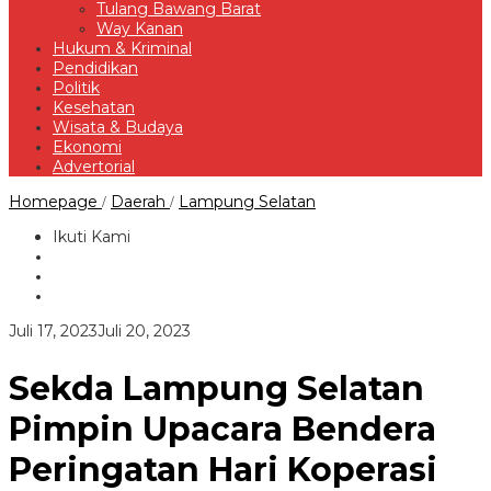
Tulang Bawang Barat
Way Kanan
Hukum & Kriminal
Pendidikan
Politik
Kesehatan
Wisata & Budaya
Ekonomi
Advertorial
Sekda
Homepage
Daerah
Lampung Selatan
/
/
Lampung
Selatan
Ikuti Kami
Pimpin
Upacara
Bendera
Peringatan
Hari
oleh
Juli 17, 2023
Juli 20, 2023
Koperasi
Redaksi
ke-
76
Sekda Lampung Selatan
Pimpin Upacara Bendera
Peringatan Hari Koperasi