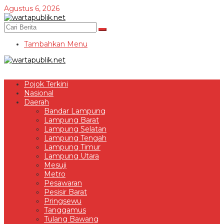
Lewati
Agustus 6, 2026
ke
konten
Tambahkan Menu
Pojok Terkini
Nasional
Daerah
Bandar Lampung
Lampung Barat
Lampung Selatan
Lampung Tengah
Lampung Timur
Lampung Utara
Mesuji
Metro
Pesawaran
Pesisir Barat
Pringsewu
Tanggamus
Tulang Bawang