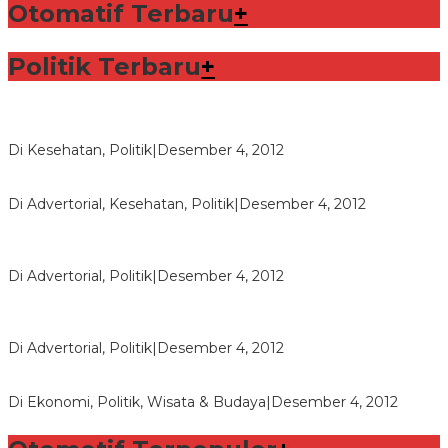
Otomatif Terbaru
+
Politik Terbaru
+
Lorenzo Sabet Penghargaan Khusus dalam Acara FIM
Di Kesehatan, Politik
|
Desember 4, 2012
Seberapa Bahayanya Doping?
Di Advertorial, Kesehatan, Politik
|
Desember 4, 2012
Polri Masih Dalami Pengaduan Mantan Istri Bupati Aceng
Fikri
Di Advertorial, Politik
|
Desember 4, 2012
Bupati Aceng Fikri Minta Maaf Kepada Warga Garut dan
Rakyat Indonesia
Di Advertorial, Politik
|
Desember 4, 2012
Wafid Buka-bukaan Soal Proyek Tender Hambalang
Di Ekonomi, Politik, Wisata & Budaya
|
Desember 4, 2012