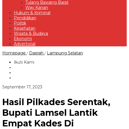
Tulang Bawang Barat
Way Kanan
Hukum & Kriminal
Pendidikan
Politik
Kesehatan
Wisata & Budaya
Ekonomi
Advertorial
Hasil
Homepage
Daerah
Lampung Selatan
/
/
Pilkades
Serentak,
Ikuti Kami
Bupati
Lamsel
Lantik
Empat
Kades
oleh
September 17, 2023
Di
Redaksi
Kecamatan
Katibung
Hasil Pilkades Serentak,
Bupati Lamsel Lantik
Empat Kades Di