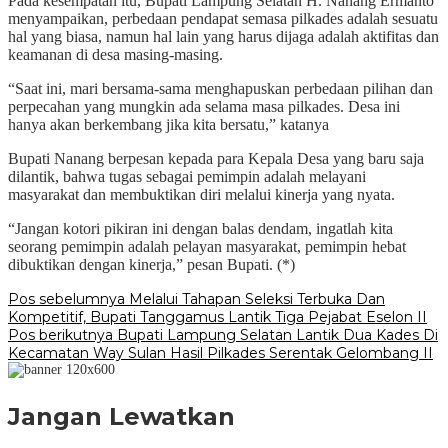
Pada kesempatan itu, Bupati Lampung Selatan H. Nanang Ermanto
menyampaikan, perbedaan pendapat semasa pilkades adalah sesuatu
hal yang biasa, namun hal lain yang harus dijaga adalah aktifitas dan
keamanan di desa masing-masing.
“Saat ini, mari bersama-sama menghapuskan perbedaan pilihan dan
perpecahan yang mungkin ada selama masa pilkades. Desa ini
hanya akan berkembang jika kita bersatu,” katanya
Bupati Nanang berpesan kepada para Kepala Desa yang baru saja
dilantik, bahwa tugas sebagai pemimpin adalah melayani
masyarakat dan membuktikan diri melalui kinerja yang nyata.
“Jangan kotori pikiran ini dengan balas dendam, ingatlah kita
seorang pemimpin adalah pelayan masyarakat, pemimpin hebat
dibuktikan dengan kinerja,” pesan Bupati. (*)
Navigasi
Pos sebelumnya
Melalui Tahapan Seleksi Terbuka Dan
Kompetitif, Bupati Tanggamus Lantik Tiga Pejabat Eselon II
pos
Pos berikutnya
Bupati Lampung Selatan Lantik Dua Kades Di
Kecamatan Way Sulan Hasil Pilkades Serentak Gelombang II
Jangan Lewatkan