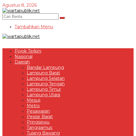
Lewati
Agustus 8, 2026
ke
konten
Tambahkan Menu
Pojok Terkini
Nasional
Daerah
Bandar Lampung
Lampung Barat
Lampung Selatan
Lampung Tengah
Lampung Timur
Lampung Utara
Mesuji
Metro
Pesawaran
Pesisir Barat
Pringsewu
Tanggamus
Tulang Bawang