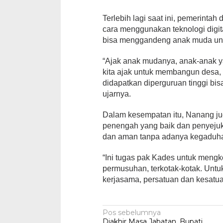
Terlebih lagi saat ini, pemerinta
cara menggunakan teknologi digit
bisa menggandeng anak muda u
“Ajak anak mudanya, anak-anak ya
kita ajak untuk membangun desa, 
didapatkan diperguruan tinggi bisa
ujarnya.
Dalam kesempatan itu, Nanang ju
penengah yang baik dan penyejuk 
dan aman tanpa adanya kegaduhan
“Ini tugas pak Kades untuk meng
permusuhan, terkotak-kotak. Unt
kerjasama, persatuan dan kesatuan
Navigasi
Pos sebelumnya
Diakhir Masa Jabatan, Bupati