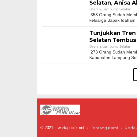
Selatan, Anisa 
Daerah
,
Lampung Selatan
|
358 Orang Sudah Memba
keluarga Bapak Idaham K
Tunjukkan Tren 
Selatan Tembus 
Daerah
,
Lampung Selatan
|
273 Orang Sudah Membac
Kabupaten Lampung Selat
© 2021 – wartapublik.net
Tentang Kami
Redak