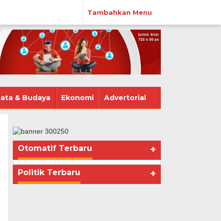
Tambahkan Menu
ata & Budaya
Ekonomi
Advertorial
Otomatif Terbaru
+
Politik Terbaru
+