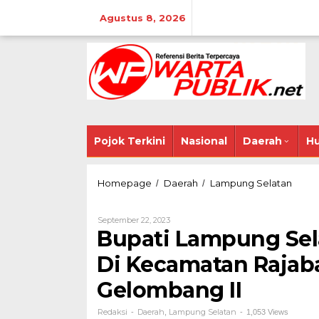
Lewati
ke
Agustus 8, 2026
konten
Pojok Terkini
Nasional
Daerah
Hu
Bupati
Homepage
Daerah
Lampung Selatan
/
/
Lampu
Selata
Oleh
September 22, 2023
Lantik
Redaksi
Bupati Lampung Sel
Dua
Kepal
Di Kecamatan Rajaba
Desa
Di
Gelombang II
Kecam
Rajab
Hasil
Redaksi
Daerah
Lampung Selatan
-
,
-
1,053 Views