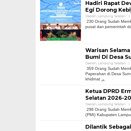
Hadiri Rapat De
Egi Dorong Keb
Daerah
,
Lampung Selatan
|
230 Orang Sudah Membac
pusat dan pemerintah d
Warisan Selama 
Bumi Di Desa 
Daerah
,
Lampung Selatan
|
359 Orang Sudah Membac
Paperahan di Desa Sumu
khidmat
Ketua DPRD Erma
Selatan 2026-20
Daerah
,
Lampung Selatan
|
298 Orang Sudah Memba
(PMI) Kabupaten Lampun
Dilantik Sebag