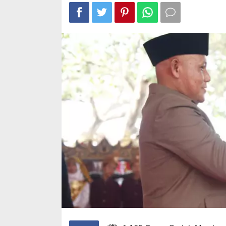
Pilkad
Wafid Buka-b
Serent
Tender Hamb
Gelom
II
Di Ekonomi, Politik, 
4, 2012