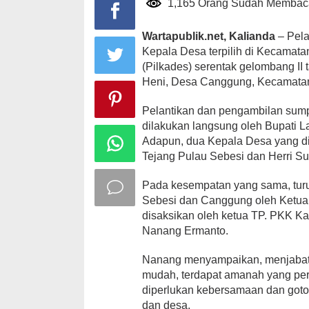
1,165 Orang Sudah Membac
Wartapublik.net, Kalianda
– Pela
Kepala Desa terpilih di Kecamat
(Pilkades) serentak gelombang II 
Heni, Desa Canggung, Kecamatan
Pelantikan dan pengambilan sumpa
dilakukan langsung oleh Bupati 
Adapun, dua Kepala Desa yang di
Tejang Pulau Sebesi dan Herri S
Pada kesempatan yang sama, turu
Sebesi dan Canggung oleh Ketu
disaksikan oleh ketua TP. PKK K
Nanang Ermanto.
Nanang menyampaikan, menjabat 
mudah, terdapat amanah yang per
diperlukan kebersamaan dan got
dan desa.