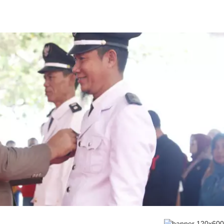
es
ukaan Soal Proyek
ak
alang
bang
Wisata & Budaya
|
Desember