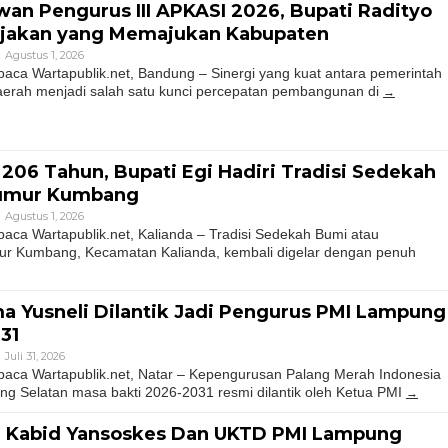
wan Pengurus III APKASI 2026, Bupati Radityo
ijakan yang Memajukan Kabupaten
Agustus 1, 2026
a Wartapublik.net, Bandung – Sinergi yang kuat antara pemerintah
aerah menjadi salah satu kunci percepatan pembangunan di
206 Tahun, Bupati Egi Hadiri Tradisi Sedekah
Sumur Kumbang
Agustus 1, 2026
a Wartapublik.net, Kalianda – Tradisi Sedekah Bumi atau
r Kumbang, Kecamatan Kalianda, kembali digelar dengan penuh
 Yusneli Dilantik Jadi Pengurus PMI Lampung
31
Juli 31, 2026
ca Wartapublik.net, Natar – Kepengurusan Palang Merah Indonesia
g Selatan masa bakti 2026-2031 resmi dilantik oleh Ketua PMI
ai Kabid Yansoskes Dan UKTD PMI Lampung