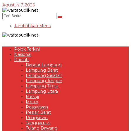
Lewati
Agustus 7, 2026
ke
konten
Tambahkan Menu
Pojok Terkini
Nasional
Daerah
Bandar Lampung
Lampung Barat
Lampung Selatan
Lampung Tengah
Lampung Timur
Lampung Utara
Mesuji
Metro
Pesawaran
Pesisir Barat
Pringsewu
Tanggamus
Tulang Bawang