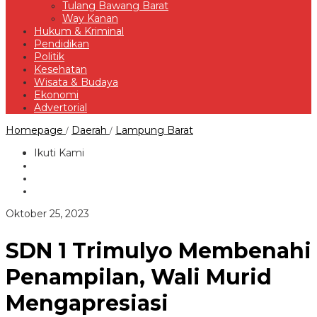
Tulang Bawang Barat
Way Kanan
Hukum & Kriminal
Pendidikan
Politik
Kesehatan
Wisata & Budaya
Ekonomi
Advertorial
SDN
Homepage
Daerah
Lampung Barat
/
/
1
Trimulyo
Ikuti Kami
Membenahi
Penampilan,
Wali
Murid
Mengapresiasi
oleh
Oktober 25, 2023
Redaksi
SDN 1 Trimulyo Membenahi
Penampilan, Wali Murid
Mengapresiasi