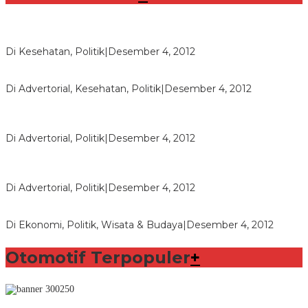
Lorenzo Sabet Penghargaan Khusus dalam Acara FIM
Di Kesehatan, Politik
|
Desember 4, 2012
Seberapa Bahayanya Doping?
Di Advertorial, Kesehatan, Politik
|
Desember 4, 2012
Polri Masih Dalami Pengaduan Mantan Istri Bupati Aceng
Fikri
Di Advertorial, Politik
|
Desember 4, 2012
Bupati Aceng Fikri Minta Maaf Kepada Warga Garut dan
Rakyat Indonesia
Di Advertorial, Politik
|
Desember 4, 2012
Wafid Buka-bukaan Soal Proyek Tender Hambalang
Di Ekonomi, Politik, Wisata & Budaya
|
Desember 4, 2012
Otomotif Terpopuler
+