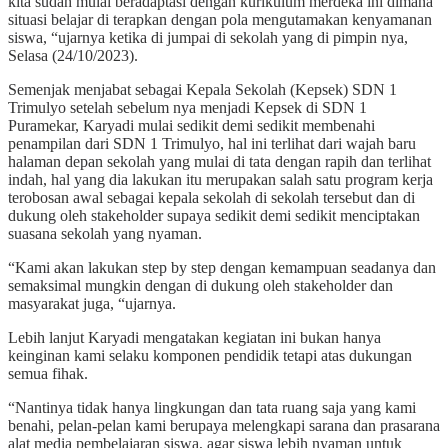
kita sudah mulai beradaptasi dengan kurikulum merdeka ini dimana
situasi belajar di terapkan dengan pola mengutamakan kenyamanan
siswa, “ujarnya ketika di jumpai di sekolah yang di pimpin nya,
Selasa (24/10/2023).
Semenjak menjabat sebagai Kepala Sekolah (Kepsek) SDN 1
Trimulyo setelah sebelum nya menjadi Kepsek di SDN 1
Puramekar, Karyadi mulai sedikit demi sedikit membenahi
penampilan dari SDN 1 Trimulyo, hal ini terlihat dari wajah baru
halaman depan sekolah yang mulai di tata dengan rapih dan terlihat
indah, hal yang dia lakukan itu merupakan salah satu program kerja
terobosan awal sebagai kepala sekolah di sekolah tersebut dan di
dukung oleh stakeholder supaya sedikit demi sedikit menciptakan
suasana sekolah yang nyaman.
“Kami akan lakukan step by step dengan kemampuan seadanya dan
semaksimal mungkin dengan di dukung oleh stakeholder dan
masyarakat juga, “ujarnya.
Lebih lanjut Karyadi mengatakan kegiatan ini bukan hanya
keinginan kami selaku komponen pendidik tetapi atas dukungan
semua fihak.
“Nantinya tidak hanya lingkungan dan tata ruang saja yang kami
benahi, pelan-pelan kami berupaya melengkapi sarana dan prasarana
alat media pembelajaran siswa, agar siswa lebih nyaman untuk