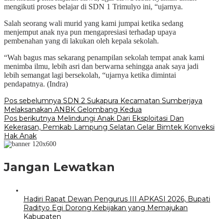
mengikuti proses belajar di SDN 1 Trimulyo ini, “ujarnya.
Salah seorang wali murid yang kami jumpai ketika sedang
menjemput anak nya pun mengapresiasi terhadap upaya
pembenahan yang di lakukan oleh kepala sekolah.
“Wah bagus mas sekarang penampilan sekolah tempat anak kami
menimba ilmu, lebih asri dan berwarna sehingga anak saya jadi
lebih semangat lagi bersekolah, “ujarnya ketika dimintai
pendapatnya. (Indra)
Navigasi
Pos sebelumnya
SDN 2 Sukapura Kecamatan Sumberjaya
Melaksanakan ANBK Gelombang Kedua
pos
Pos berikutnya
Melindungi Anak Dari Eksploitasi Dan
Kekerasan, Pemkab Lampung Selatan Gelar Bimtek Konveksi
Hak Anak
Jangan Lewatkan
Hadiri Rapat Dewan Pengurus III APKASI 2026, Bupati
Radityo Egi Dorong Kebijakan yang Memajukan
Kabupaten