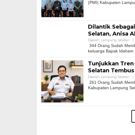
(PMI) Kabupaten Lampun
Dilantik Sebag
Selatan, Anisa 
Daerah
,
Lampung Selatan
|
344 Orang Sudah Memba
keluarga Bapak Idaham K
Tunjukkan Tren 
Selatan Tembus 
Daerah
,
Lampung Selatan
|
261 Orang Sudah Membac
Kabupaten Lampung Selat