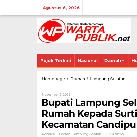
Lewati
ke
Agustus 6, 2026
konten
Pojok Terkini
Nasional
Daerah
Hu
Bupati
Homepage
Daerah
Lampung Selatan
/
/
Lampu
Selata
Oleh
November 3, 2023
Berika
Redaksi
Bupati Lampung Sel
Bantu
Bedah
Rumah Kepada Surti
Ruma
Kepad
Kecamatan Candipu
Surtini
Warga
Desa
Redaksi
Daerah
Lampung Selatan
-
,
-
1,094 Views