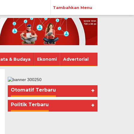
Tambahkan Menu
ata & Budaya
Ekonomi
Advertorial
Otomatif Terbaru
+
Politik Terbaru
+