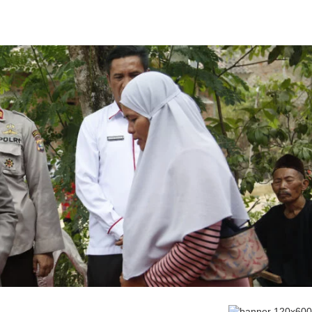
an
ukaan Soal Proyek
atan
alang
uro
Wisata & Budaya
|
Desember