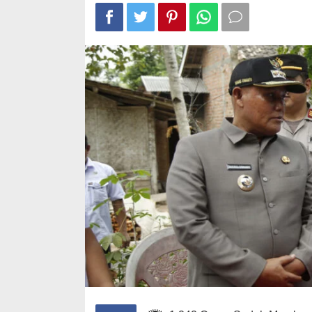
Selap
Wafid Buka-b
Kecam
Tender Hamb
Candip
Di Ekonomi, Politik, 
4, 2012