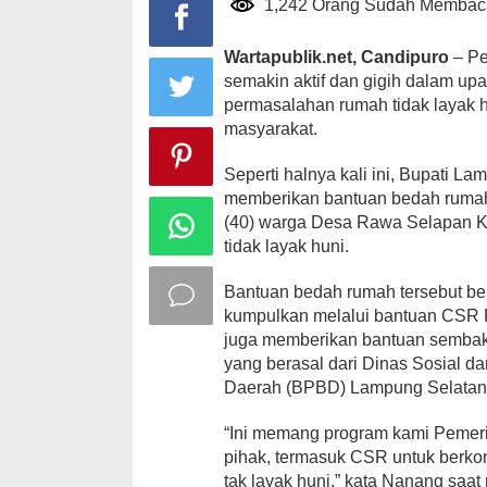
1,242 Orang Sudah Membac
Wartapublik.net, Candipuro
– Pe
semakin aktif dan gigih dalam up
permasalahan rumah tidak layak 
masyarakat.
Seperti halnya kali ini, Bupati 
memberikan bantuan bedah rumah k
(40) warga Desa Rawa Selapan 
tidak layak huni.
Bantuan bedah rumah tersebut ber
kumpulkan melalui bantuan CSR 
juga memberikan bantuan semba
yang berasal dari Dinas Sosial 
Daerah (BPBD) Lampung Selatan
“Ini memang program kami Peme
pihak, termasuk CSR untuk berko
tak layak huni,” kata Nanang saa