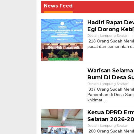
News Feed
Hadiri Rapat De
Egi Dorong Keb
Daerah
,
Lampung Selatan
|
218 Orang Sudah Membac
pusat dan pemerintah d
Warisan Selama 
Bumi Di Desa 
Daerah
,
Lampung Selatan
|
337 Orang Sudah Membac
Paperahan di Desa Sumu
khidmat
Ketua DPRD Erma
Selatan 2026-20
Daerah
,
Lampung Selatan
|
260 Orang Sudah Memba