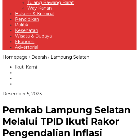
Tulang Bawang Barat
Way Kanan
Hukum & Kriminal
Pendidikan
Politik
Kesehatan
Wisata & Budaya
Ekonomi
Advertorial
Pemkab
Homepage
Daerah
Lampung Selatan
/
/
Lampung
Selatan
Ikuti Kami
Melalui
TPID
Ikuti
Rakor
Pengendalian
oleh
Desember 5, 2023
Inflasi
Redaksi
Daerah
Secara
Pemkab Lampung Selatan
Virtual
Melalui TPID Ikuti Rakor
Pengendalian Inflasi