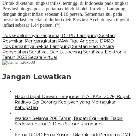
Untuk diketahui, tingkat inflasi tertinggi di Indonesia pada tingkat
Provinsi hingga posisi pertama diduduki oleh Provinsi Lampung,
dengan tingkat inflasi sebesar 4,10 persen. Sementara itu, pada
posisi inflasi terendah diduduki oleh Provinsi Aceh dengan tingkat
inflasi sebesar 1,44 persen. (*)
Navigasi
Pos sebelumnya
Paripurna, DPRD Lampung Selatan
Resmikan Pengangkatan PAW Tiga Anggota DPRD
pos
Pos berikutnya
Sekda Lampung Selatan Hadiri Acara
Penyerahan Sertifikat Dan Launching Sertifikasi Elektronik
Tahun 2023 Secara Virtual
Jangan Lewatkan
Hadiri Rapat Dewan Pengurus III APKASI 2026, Bupati
Radityo Egi Dorong Kebijakan yang Memajukan
Kabupaten
Warisan Selama 206 Tahun, Bupati Egi Hadiri Tradisi
Sedekah Bumi Di Desa Sumur Kumbang
Ketua DPRD Erma Yusneli Dilantik Jadi Pengurus PMI