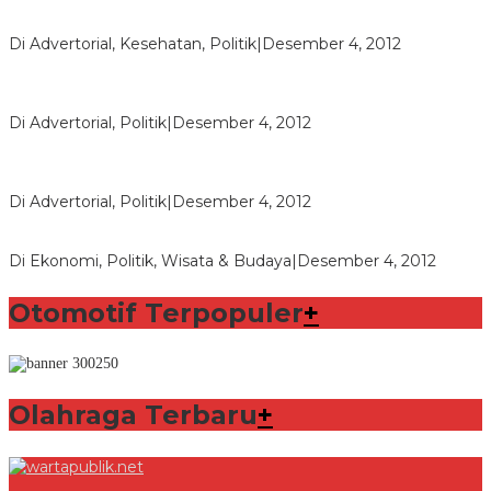
Seberapa Bahayanya Doping?
Di Advertorial, Kesehatan, Politik
|
Desember 4, 2012
Polri Masih Dalami Pengaduan Mantan Istri Bupati Aceng
Fikri
Di Advertorial, Politik
|
Desember 4, 2012
Bupati Aceng Fikri Minta Maaf Kepada Warga Garut dan
Rakyat Indonesia
Di Advertorial, Politik
|
Desember 4, 2012
Wafid Buka-bukaan Soal Proyek Tender Hambalang
Di Ekonomi, Politik, Wisata & Budaya
|
Desember 4, 2012
Otomotif Terpopuler
+
Olahraga Terbaru
+