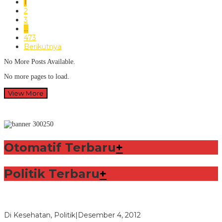
1
2
3
…
473
Berikutnya
No More Posts Available.
No more pages to load.
View More
Otomatif Terbaru
+
Politik Terbaru
+
Lorenzo Sabet Penghargaan Khusus dalam Acara FIM
Di Kesehatan, Politik
|
Desember 4, 2012