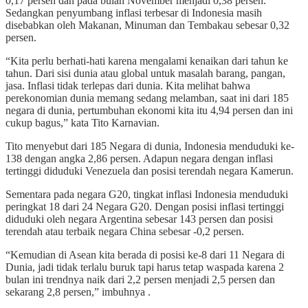
0,17 persen dan pada bulan November menjadi 0,38 persen.
Sedangkan penyumbang inflasi terbesar di Indonesia masih
disebabkan oleh Makanan, Minuman dan Tembakau sebesar 0,32
persen.
“Kita perlu berhati-hati karena mengalami kenaikan dari tahun ke
tahun. Dari sisi dunia atau global untuk masalah barang, pangan,
jasa. Inflasi tidak terlepas dari dunia. Kita melihat bahwa
perekonomian dunia memang sedang melamban, saat ini dari 185
negara di dunia, pertumbuhan ekonomi kita itu 4,94 persen dan ini
cukup bagus,” kata Tito Karnavian.
Tito menyebut dari 185 Negara di dunia, Indonesia menduduki ke-
138 dengan angka 2,86 persen. Adapun negara dengan inflasi
tertinggi diduduki Venezuela dan posisi terendah negara Kamerun.
Sementara pada negara G20, tingkat inflasi Indonesia menduduki
peringkat 18 dari 24 Negara G20. Dengan posisi inflasi tertinggi
diduduki oleh negara Argentina sebesar 143 persen dan posisi
terendah atau terbaik negara China sebesar -0,2 persen.
“Kemudian di Asean kita berada di posisi ke-8 dari 11 Negara di
Dunia, jadi tidak terlalu buruk tapi harus tetap waspada karena 2
bulan ini trendnya naik dari 2,2 persen menjadi 2,5 persen dan
sekarang 2,8 persen,” imbuhnya .