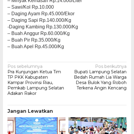
– Minyak Kemasan Rp.14.000/Liter
– Sawi/Kol Rp.10.000
– Daging Ayam Rp.45.000/Ekor
– Daging Sapi Rp.140.000/Kg
-Daging Kambing Rp.130.000/Kg
– Buah Anggur Rp.60.000/Kg
– Buah Pir Rp.35.000/Kg
– Buah Apel Rp.45.000/Kg
Navigasi
Pos sebelumnya
Pos berikutnya
Pra Kunjungan Ketua Tim
Bupati Lampung Selatan
pos
TP PKK Kabupaten
Bedah Rumah Lia Warga
Kampar Provinsi Riau,
Desa Bulok Yang Roboh
Pemkab Lampung Selatan
Terkena Angin Kencang
Adakan Rakor
Jangan Lewatkan