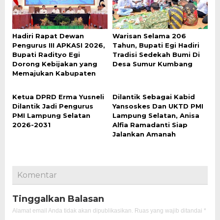
Hadiri Rapat Dewan
Warisan Selama 206
Pengurus III APKASI 2026,
Tahun, Bupati Egi Hadiri
Bupati Radityo Egi
Tradisi Sedekah Bumi Di
Dorong Kebijakan yang
Desa Sumur Kumbang
Memajukan Kabupaten
Ketua DPRD Erma Yusneli
Dilantik Sebagai Kabid
Dilantik Jadi Pengurus
Yansoskes Dan UKTD PMI
PMI Lampung Selatan
Lampung Selatan, Anisa
2026-2031
Alfia Ramadanti Siap
Jalankan Amanah
Komentar
Tinggalkan Balasan
Alamat email Anda tidak akan dipublikasikan.
Ruas yang wajib ditandai
*