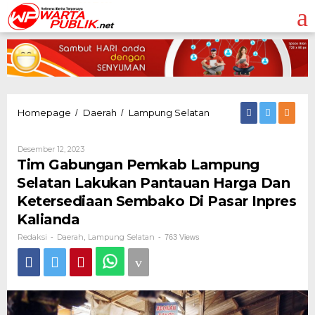
Lewati
ke
konten
Tim
Homepage
Daerah
Lampung Selatan
/
/
Gabungan
Pemkab
Oleh
Desember 12, 2023
Lampung
Redaksi
Tim Gabungan Pemkab Lampung
Selatan
Lakukan
Selatan Lakukan Pantauan Harga Dan
Pantauan
Ketersediaan Sembako Di Pasar Inpres
Harga
Dan
Kalianda
Ketersediaan
Redaksi
Daerah
Lampung Selatan
-
,
-
763 Views
Sembako
Di
Pasar
Inpres
Kalianda