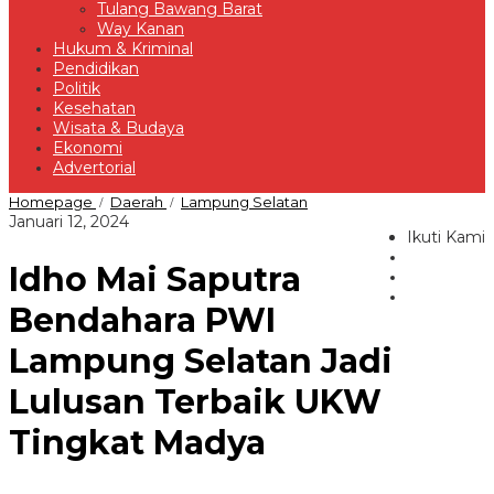
Tulang Bawang Barat
Way Kanan
Hukum & Kriminal
Pendidikan
Politik
Kesehatan
Wisata & Budaya
Ekonomi
Advertorial
Idho
Homepage
Daerah
Lampung Selatan
/
/
Mai
oleh
Januari 12, 2024
Saputra
Ikuti Kami
Redaksi
Bendahara
Idho Mai Saputra
PWI
Lampung
Selatan
Bendahara PWI
Jadi
Lulusan
Lampung Selatan Jadi
Terbaik
UKW
Lulusan Terbaik UKW
Tingkat
Madya
Tingkat Madya