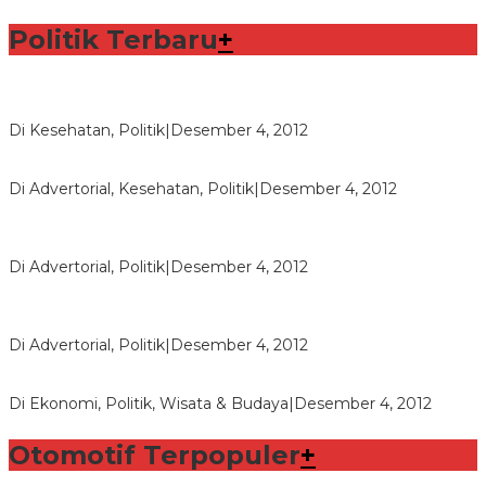
Politik Terbaru
+
Lorenzo Sabet Penghargaan Khusus dalam Acara FIM
Di Kesehatan, Politik
|
Desember 4, 2012
Seberapa Bahayanya Doping?
Di Advertorial, Kesehatan, Politik
|
Desember 4, 2012
Polri Masih Dalami Pengaduan Mantan Istri Bupati Aceng
Fikri
Di Advertorial, Politik
|
Desember 4, 2012
Bupati Aceng Fikri Minta Maaf Kepada Warga Garut dan
Rakyat Indonesia
Di Advertorial, Politik
|
Desember 4, 2012
Wafid Buka-bukaan Soal Proyek Tender Hambalang
Di Ekonomi, Politik, Wisata & Budaya
|
Desember 4, 2012
Otomotif Terpopuler
+