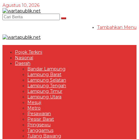
Lewati
Agustus 10, 2026
ke
konten
Tambahkan Menu
Pojok Terkini
Nasional
Daerah
Bandar Lampung
Lampung Barat
Lampung Selatan
Lampung Tengah
Lampung Timur
Lampung Utara
Mesuji
Metro
Pesawaran
Pesisir Barat
Pringsewu
Tanggamus
Tulang Bawang