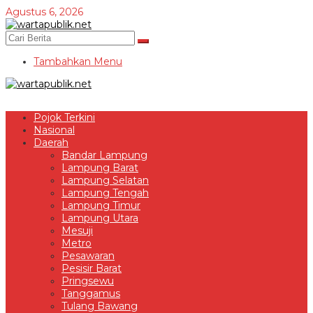
Lewati
Agustus 6, 2026
ke
konten
Tambahkan Menu
Pojok Terkini
Nasional
Daerah
Bandar Lampung
Lampung Barat
Lampung Selatan
Lampung Tengah
Lampung Timur
Lampung Utara
Mesuji
Metro
Pesawaran
Pesisir Barat
Pringsewu
Tanggamus
Tulang Bawang