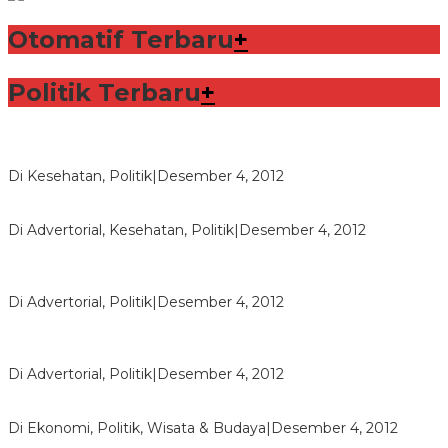
Otomatif Terbaru
+
Politik Terbaru
+
Lorenzo Sabet Penghargaan Khusus dalam Acara FIM
Di Kesehatan, Politik
|
Desember 4, 2012
Seberapa Bahayanya Doping?
Di Advertorial, Kesehatan, Politik
|
Desember 4, 2012
Polri Masih Dalami Pengaduan Mantan Istri Bupati Aceng
Fikri
Di Advertorial, Politik
|
Desember 4, 2012
Bupati Aceng Fikri Minta Maaf Kepada Warga Garut dan
Rakyat Indonesia
Di Advertorial, Politik
|
Desember 4, 2012
Wafid Buka-bukaan Soal Proyek Tender Hambalang
Di Ekonomi, Politik, Wisata & Budaya
|
Desember 4, 2012