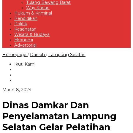
Tulang Bawang Barat
Way Kanan
Hukum & Kriminal
Pendidikan
Politik
Kesehatan
Wisata & Budaya
Ekonomi
Advertorial
Dinas
Homepage
Daerah
Lampung Selatan
/
/
Damkar
Dan
Ikuti Kami
Penyelamatan
Lampung
Selatan
Gelar
Pelatihan
oleh
Maret 8, 2024
Water
Redaksi
Rescue
Di
Dinas Damkar Dan
Pantai
Kalianda
Penyelamatan Lampung
Beach
Selatan Gelar Pelatihan