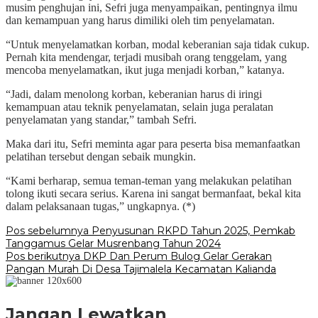
musim penghujan ini, Sefri juga menyampaikan, pentingnya ilmu
dan kemampuan yang harus dimiliki oleh tim penyelamatan.
“Untuk menyelamatkan korban, modal keberanian saja tidak cukup.
Pernah kita mendengar, terjadi musibah orang tenggelam, yang
mencoba menyelamatkan, ikut juga menjadi korban,” katanya.
“Jadi, dalam menolong korban, keberanian harus di iringi
kemampuan atau teknik penyelamatan, selain juga peralatan
penyelamatan yang standar,” tambah Sefri.
Maka dari itu, Sefri meminta agar para peserta bisa memanfaatkan
pelatihan tersebut dengan sebaik mungkin.
“Kami berharap, semua teman-teman yang melakukan pelatihan
tolong ikuti secara serius. Karena ini sangat bermanfaat, bekal kita
dalam pelaksanaan tugas,” ungkapnya. (*)
Navigasi
Pos sebelumnya
Penyusunan RKPD Tahun 2025, Pemkab
Tanggamus Gelar Musrenbang Tahun 2024
pos
Pos berikutnya
DKP Dan Perum Bulog Gelar Gerakan
Pangan Murah Di Desa Tajimalela Kecamatan Kalianda
Jangan Lewatkan