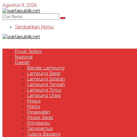
Lewati
Agustus 9, 2026
ke
konten
Tambahkan Menu
Pojok Terkini
Nasional
Daerah
Bandar Lampung
Lampung Barat
Lampung Selatan
Lampung Tengah
Lampung Timur
Lampung Utara
Mesuji
Metro
Pesawaran
Pesisir Barat
Pringsewu
Tanggamus
Tulang Bawang