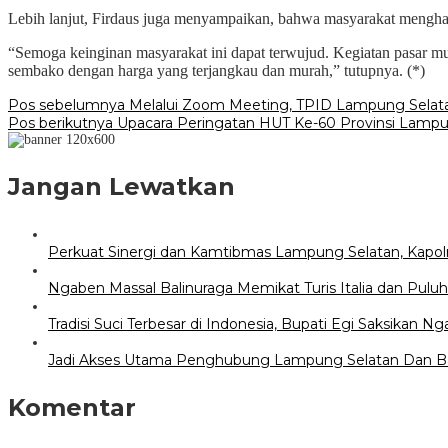
Lebih lanjut, Firdaus juga menyampaikan, bahwa masyarakat mengharap
“Semoga keinginan masyarakat ini dapat terwujud. Kegiatan pasar
sembako dengan harga yang terjangkau dan murah,” tutupnya. (*)
Navigasi
Pos sebelumnya
Melalui Zoom Meeting, TPID Lampung Selatan
Pos berikutnya
Upacara Peringatan HUT Ke-60 Provinsi Lamp
pos
Jangan Lewatkan
Perkuat Sinergi dan Kamtibmas Lampung Selatan, Kapo
Ngaben Massal Balinuraga Memikat Turis Italia dan Pul
Tradisi Suci Terbesar di Indonesia, Bupati Egi Saksikan N
Jadi Akses Utama Penghubung Lampung Selatan Dan Ban
Komentar