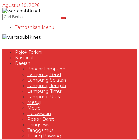
Lewati
Agustus 10, 2026
ke
konten
Tambahkan Menu
Pojok Terkini
Nasional
Daerah
Bandar Lampung
Lampung Barat
Lampung Selatan
Lampung Tengah
Lampung Timur
Lampung Utara
Mesuji
Metro
Pesawaran
Pesisir Barat
Pringsewu
Tanggamus
Tulang Bawang