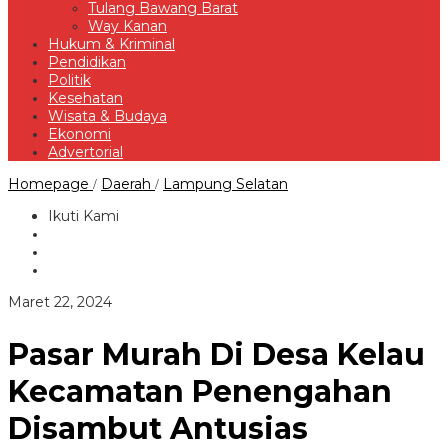
Tulang Bawang Barat
Way Kanan
Hukum & Kriminal
Pendidikan
Politik
Kesehatan
Wisata & Budaya
Ekonomi
Advertorial
Pasar
Homepage
Daerah
Lampung Selatan
/
/
Murah
Di
Ikuti Kami
Desa
Kelau
Kecamatan
Penengahan
Disambut
oleh
Maret 22, 2024
Antusias
Redaksi
Masyarakat
Pasar Murah Di Desa Kelau
Kecamatan Penengahan
Disambut Antusias