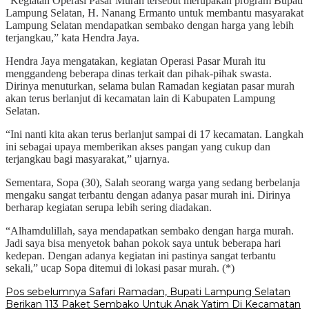
“Kegiatan Operasi Pasar Murah tersebut merupakan program Bupati
Lampung Selatan, H. Nanang Ermanto untuk membantu masyarakat
Lampung Selatan mendapatkan sembako dengan harga yang lebih
terjangkau,” kata Hendra Jaya.
Hendra Jaya mengatakan, kegiatan Operasi Pasar Murah itu
menggandeng beberapa dinas terkait dan pihak-pihak swasta.
Dirinya menuturkan, selama bulan Ramadan kegiatan pasar murah
akan terus berlanjut di kecamatan lain di Kabupaten Lampung
Selatan.
“Ini nanti kita akan terus berlanjut sampai di 17 kecamatan. Langkah
ini sebagai upaya memberikan akses pangan yang cukup dan
terjangkau bagi masyarakat,” ujarnya.
Sementara, Sopa (30), Salah seorang warga yang sedang berbelanja
mengaku sangat terbantu dengan adanya pasar murah ini. Dirinya
berharap kegiatan serupa lebih sering diadakan.
“Alhamdulillah, saya mendapatkan sembako dengan harga murah.
Jadi saya bisa menyetok bahan pokok saya untuk beberapa hari
kedepan. Dengan adanya kegiatan ini pastinya sangat terbantu
sekali,” ucap Sopa ditemui di lokasi pasar murah. (*)
Navigasi
Pos sebelumnya
Safari Ramadan, Bupati Lampung Selatan
Berikan 113 Paket Sembako Untuk Anak Yatim Di Kecamatan