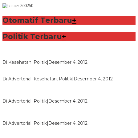
Otomatif Terbaru
+
Politik Terbaru
+
Lorenzo Sabet Penghargaan Khusus dalam Acara FIM
Di Kesehatan, Politik
|
Desember 4, 2012
Seberapa Bahayanya Doping?
Di Advertorial, Kesehatan, Politik
|
Desember 4, 2012
Polri Masih Dalami Pengaduan Mantan Istri Bupati Aceng
Fikri
Di Advertorial, Politik
|
Desember 4, 2012
Bupati Aceng Fikri Minta Maaf Kepada Warga Garut dan
Rakyat Indonesia
Di Advertorial, Politik
|
Desember 4, 2012
Wafid Buka-bukaan Soal Proyek Tender Hambalang