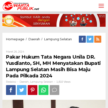
Lewati
ke
konten
Pakar
Homepage
Daerah
Lampung Selatan
/
/
Hukum
Tata
Oleh
Maret 26, 2024
Negara
Redaksi
Pakar Hukum Tata Negara Unila DR.
Unila
DR.
Yusdianto, SH, MH Menyatakan Bupati
Yusdianto,
Lampung Selatan Masih Bisa Maju
SH,
MH
Pada Pilkada 2024
Menyatakan
Redaksi
Daerah
Lampung Selatan
-
,
-
1,810 Views
Bupati
Lampung
Selatan
Masih
Bisa
Maju