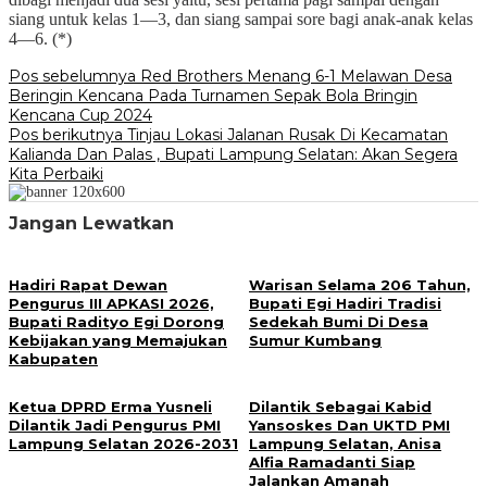
siang untuk kelas 1—3, dan siang sampai sore bagi anak-anak kelas
4—6. (*)
Navigasi
Pos sebelumnya
Red Brothers Menang 6-1 Melawan Desa
Beringin Kencana Pada Turnamen Sepak Bola Bringin
pos
Kencana Cup 2024
Pos berikutnya
Tinjau Lokasi Jalanan Rusak Di Kecamatan
Kalianda Dan Palas , Bupati Lampung Selatan: Akan Segera
Kita Perbaiki
Jangan Lewatkan
Hadiri Rapat Dewan
Warisan Selama 206 Tahun,
Pengurus III APKASI 2026,
Bupati Egi Hadiri Tradisi
Bupati Radityo Egi Dorong
Sedekah Bumi Di Desa
Kebijakan yang Memajukan
Sumur Kumbang
Kabupaten
Ketua DPRD Erma Yusneli
Dilantik Sebagai Kabid
Dilantik Jadi Pengurus PMI
Yansoskes Dan UKTD PMI
Lampung Selatan 2026-2031
Lampung Selatan, Anisa
Alfia Ramadanti Siap
Jalankan Amanah