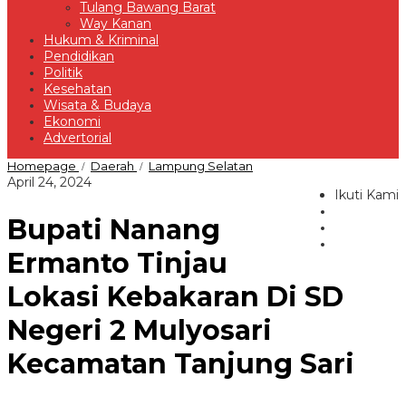
Tulang Bawang Barat
Way Kanan
Hukum & Kriminal
Pendidikan
Politik
Kesehatan
Wisata & Budaya
Ekonomi
Advertorial
Bupati
Homepage
Daerah
Lampung Selatan
/
/
Nanang
oleh
April 24, 2024
Ermanto
Ikuti Kami
Redaksi
Tinjau
Bupati Nanang
Lokasi
Kebakaran
Di
Ermanto Tinjau
SD
Negeri
Lokasi Kebakaran Di SD
2
Mulyosari
Negeri 2 Mulyosari
Kecamatan
Tanjung
Sari
Kecamatan Tanjung Sari