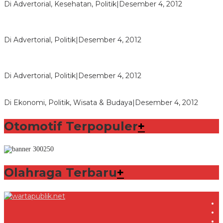
Di Advertorial, Kesehatan, Politik
|
Desember 4, 2012
Polri Masih Dalami Pengaduan Mantan Istri Bupati Aceng
Fikri
Di Advertorial, Politik
|
Desember 4, 2012
Bupati Aceng Fikri Minta Maaf Kepada Warga Garut dan
Rakyat Indonesia
Di Advertorial, Politik
|
Desember 4, 2012
Wafid Buka-bukaan Soal Proyek Tender Hambalang
Di Ekonomi, Politik, Wisata & Budaya
|
Desember 4, 2012
Otomotif Terpopuler
+
Olahraga Terbaru
+