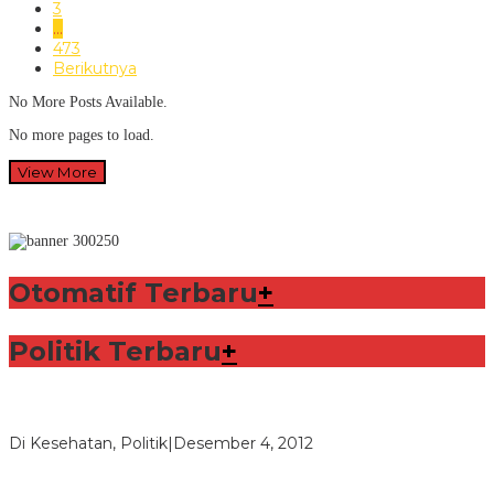
3
…
473
Berikutnya
No More Posts Available.
No more pages to load.
View More
Otomatif Terbaru
+
Politik Terbaru
+
Lorenzo Sabet Penghargaan Khusus dalam Acara FIM
Di Kesehatan, Politik
|
Desember 4, 2012
Seberapa Bahayanya Doping?