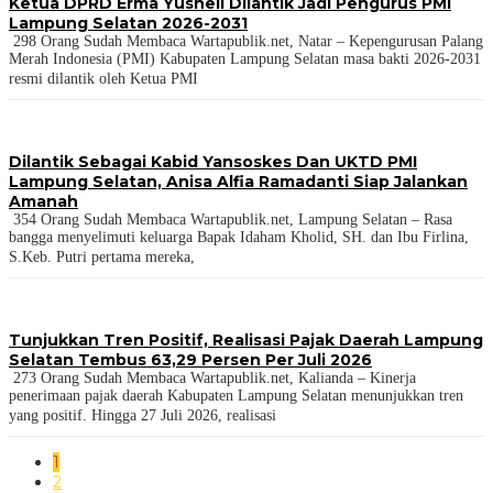
Ketua DPRD Erma Yusneli Dilantik Jadi Pengurus PMI
Lampung Selatan 2026-2031
298 Orang Sudah Membaca Wartapublik.net, Natar – Kepengurusan Palang
Merah Indonesia (PMI) Kabupaten Lampung Selatan masa bakti 2026-2031
resmi dilantik oleh Ketua PMI
Dilantik Sebagai Kabid Yansoskes Dan UKTD PMI
Lampung Selatan, Anisa Alfia Ramadanti Siap Jalankan
Amanah
354 Orang Sudah Membaca Wartapublik.net, Lampung Selatan – Rasa
bangga menyelimuti keluarga Bapak Idaham Kholid, SH. dan Ibu Firlina,
S.Keb. Putri pertama mereka,
Tunjukkan Tren Positif, Realisasi Pajak Daerah Lampung
Selatan Tembus 63,29 Persen Per Juli 2026
273 Orang Sudah Membaca Wartapublik.net, Kalianda – Kinerja
penerimaan pajak daerah Kabupaten Lampung Selatan menunjukkan tren
yang positif. Hingga 27 Juli 2026, realisasi
1
2