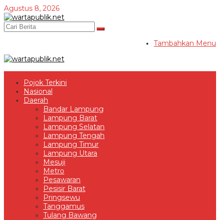
Lewati
Agustus 8, 2026
ke
konten
Tambahkan Menu
Pojok Terkini
Nasional
Daerah
Bandar Lampung
Lampung Barat
Lampung Selatan
Lampung Tengah
Lampung Timur
Lampung Utara
Mesuji
Metro
Pesawaran
Pesisir Barat
Pringsewu
Tanggamus
Tulang Bawang