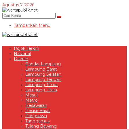
Lewati
Agustus 7, 2026
ke
konten
Tambahkan Menu
Pojok Terkini
Nasional
Daerah
Bandar Lampung
Lampung Barat
Lampung Selatan
Lampung Tengah
Lampung Timur
Lampung Utara
Mesuji
Metro
Pesawaran
Pesisir Barat
Pringsewu
Tanggamus
Tulang Bawang