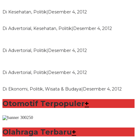
Lorenzo Sabet Penghargaan Khusus dalam Acara FIM
Di Kesehatan, Politik
|
Desember 4, 2012
Seberapa Bahayanya Doping?
Di Advertorial, Kesehatan, Politik
|
Desember 4, 2012
Polri Masih Dalami Pengaduan Mantan Istri Bupati Aceng
Fikri
Di Advertorial, Politik
|
Desember 4, 2012
Bupati Aceng Fikri Minta Maaf Kepada Warga Garut dan
Rakyat Indonesia
Di Advertorial, Politik
|
Desember 4, 2012
Wafid Buka-bukaan Soal Proyek Tender Hambalang
Di Ekonomi, Politik, Wisata & Budaya
|
Desember 4, 2012
Otomotif Terpopuler
+
Olahraga Terbaru
+