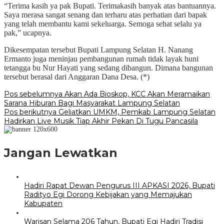
“Terima kasih ya pak Bupati. Terimakasih banyak atas bantuannya.
Saya merasa sangat senang dan terharu atas perhatian dari bapak
yang telah membantu kami sekeluarga. Semoga sehat selalu ya
pak,” ucapnya.
Dikesempatan tersebut Bupati Lampung Selatan H. Nanang
Ermanto juga meninjau pembangunan rumah tidak layak huni
tetangga bu Nur Hayati yang sedang dibangun. Dimana bangunan
tersebut berasal dari Anggaran Dana Desa. (*)
Navigasi
Pos sebelumnya
Akan Ada Bioskop, KCC Akan Meramaikan
Sarana Hiburan Bagi Masyarakat Lampung Selatan
pos
Pos berikutnya
Geliatkan UMKM, Pemkab Lampung Selatan
Hadirkan Live Musik Tiap Akhir Pekan Di Tugu Pancasila
Jangan Lewatkan
Hadiri Rapat Dewan Pengurus III APKASI 2026, Bupati
Radityo Egi Dorong Kebijakan yang Memajukan
Kabupaten
Warisan Selama 206 Tahun, Bupati Egi Hadiri Tradisi