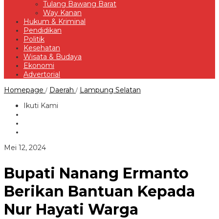
Tulang Bawang Barat
Way Kanan
Hukum & Kriminal
Pendidikan
Politik
Kesehatan
Wisata & Budaya
Ekonomi
Advertorial
Bupati
Homepage
Daerah
Lampung Selatan
/
/
Nanang
Ermanto
Ikuti Kami
Berikan
Bantuan
Kepada
Nur
Hayati
oleh
Mei 12, 2024
Warga
Redaksi
Kecamatan
Ketapang
Bupati Nanang Ermanto
Yang
Rumahnya
Berikan Bantuan Kepada
Roboh
Nur Hayati Warga