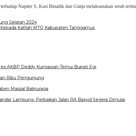
 terhadap Napiter S, Kasi Binadik dan Giatja melaksanakan serah ter
ung Selatan 2024
us Kepada Kafilah MTQ Kabupaten Tanggamus
lres AKBP Deddy Kurniawan Temui Bupati Egi
uhan Ribu Pengunjung
gaben Massal Balinuraga
dar Lampung, Perbaikan Jalan RA Basyid Segera Dimulai