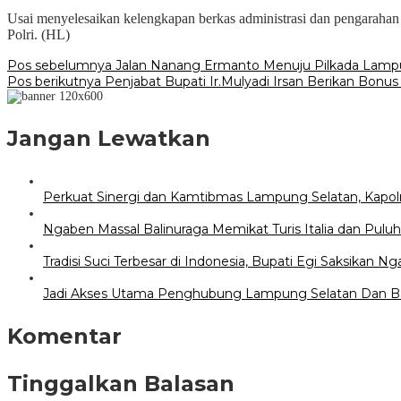
Usai menyelesaikan kelengkapan berkas administrasi dan pengarahan
Polri. (HL)
Navigasi
Pos sebelumnya
Jalan Nanang Ermanto Menuju Pilkada Lamp
Pos berikutnya
Penjabat Bupati Ir.Mulyadi Irsan Berikan Bon
pos
Jangan Lewatkan
Perkuat Sinergi dan Kamtibmas Lampung Selatan, Kapo
Ngaben Massal Balinuraga Memikat Turis Italia dan Pul
Tradisi Suci Terbesar di Indonesia, Bupati Egi Saksikan N
Jadi Akses Utama Penghubung Lampung Selatan Dan Ban
Komentar
Tinggalkan Balasan