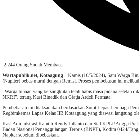
2,244 Orang Sudah Membaca
Wartapublik.net, Kotaagung
– Kamis (16/5/2024), Satu Warga Bina
(Napiter) bebas murni dengan Remisi. Proses pembebasan ini melib
“Warga binaan yang bersangkutan telah habis masa pidana setelah dik
NKRI”, terang Kasi Binadik dan Giatja Ardeli Permata.
Pembebasan ini dilaksanakan berdasarkan Surat Lepas Lembaga Pe
Regbimkemas Lapas Kelas IIB Kotaagung yang diawasi langsung ol
Kasi Administrasi Kamtib Rendy Julianto dan Staf KPLP Angga Prata
Badan Nasional Penanggulangan Teroris (BNPT), Kodim 0424/Tangg
Napiter sebelum dibebaskan.