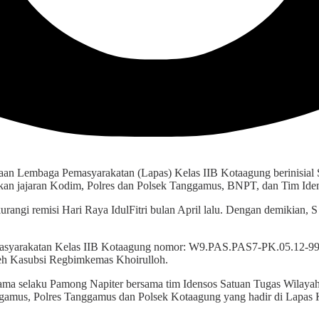
an Lembaga Pemasyarakatan (Lapas) Kelas IIB Kotaagung berinisial S
atkan jajaran Kodim, Polres dan Polsek Tanggamus, BNPT, dan Tim Id
urangi remisi Hari Raya IdulFitri bulan April lalu. Dengan demikian, 
masyarakatan Kelas IIB Kotaagung nomor: W9.PAS.PAS7-PK.05.12-993
eh Kasubsi Regbimkemas Khoirulloh.
ma selaku Pamong Napiter bersama tim Idensos Satuan Tugas Wilayah 
amus, Polres Tanggamus dan Polsek Kotaagung yang hadir di Lapas 