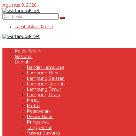
Lewati
Agustus 9, 2026
ke
konten
Tambahkan Menu
Pojok Terkini
Nasional
Daerah
Bandar Lampung
Lampung Barat
Lampung Selatan
Lampung Tengah
Lampung Timur
Lampung Utara
Mesuji
Metro
Pesawaran
Pesisir Barat
Pringsewu
Tanggamus
Tulang Bawang