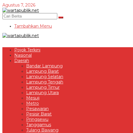
Lewati
Agustus 7, 2026
ke
konten
Tambahkan Menu
Pojok Terkini
Nasional
Daerah
Bandar Lampung
Lampung Barat
Lampung Selatan
Lampung Tengah
Lampung Timur
Lampung Utara
Mesuji
Metro
Pesawaran
Pesisir Barat
Pringsewu
Tanggamus
Tulang Bawang