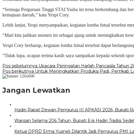
“Semoga Perguruan Tinggi STAI Yasba ini terus berkembang dan berk
kemajuan daerah,” kata Yespi Cory.
Lebih lanjut, Yespi menyampaikan, kegiatan lomba futsal tersebut me
“Mari kita jadikan momen ini sebagai ajang untuk meningkatkan keseh
Yespi Cory berharap, kegiatan lomba futsal tersebut dapat berlangsun
“Tidak lupa, ucapan terima kasih saya sampaikan kepada seluruh spons
Navigasi
Pos sebelumnya
Upacara Peringatan Harlah Pancasila Tahun 
Pos berikutnya
Untuk Meningkatkan Produksi Padi, Pemkab La
pos
Jangan Lewatkan
Hadiri Rapat Dewan Pengurus III APKASI 2026, Bupati 
Warisan Selama 206 Tahun, Bupati Egi Hadiri Tradisi S
Ketua DPRD Erma Yusneli Dilantik Jadi Pengurus PMI 