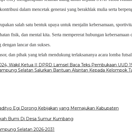
ontribusi dalam mencetak generasi yang berakhlak mulia serta berpe
rupakan salah satu bentuk upaya untuk menjalin kebersamaan, sportivi
atan fisik, dan mental kita. Serta mempererat hubungan kebersamaan di
g dengan lancar dan sukses.
or, dan pihak yang telah mendukung terlaksananya acara lomba futsal i
2024, Wakil Ketua II DPRD Lamsel Baca Teks Pembukaan UUD 1
mpung Selatan Salurkan Bantuan Alsintan Kepada Kelompok T
Radityo Egi Dorong Kebijakan yang Memajukan Kabupaten
edekah Bumi Di Desa Sumur Kumbang
Lampung Selatan 2026-2031