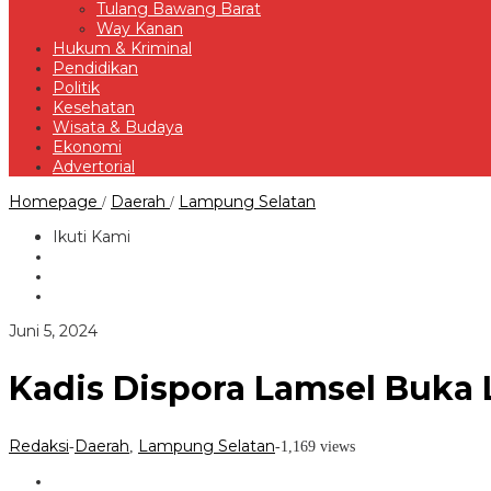
Tulang Bawang Barat
Way Kanan
Hukum & Kriminal
Pendidikan
Politik
Kesehatan
Wisata & Budaya
Ekonomi
Advertorial
Kadis
Homepage
Daerah
Lampung Selatan
/
/
Dispora
Lamsel
Ikuti Kami
Buka
Lomba
Futsal
STAI
Yasba
oleh
Juni 5, 2024
Kalianda
Redaksi
Kadis Dispora Lamsel Buka 
Redaksi
Daerah
Lampung Selatan
-
,
-
1,169 views