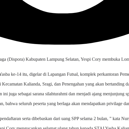
ga (Dispora) Kabupaten Lampung Selatan, Yespi Cory membuka Lomba
Yasba ke-14 itu, digelar di Lapangan Futsal, komplek perkantoran Pe
ri Kecamatan Kalianda, Sragi, dan Penengahan yang akan bertanding d
ni juga sebagai sarana silahturahmi dan menjadi ajang menjunjung spo
 bahwa seluruh peserta yang berlaga akan mendapatkan privilage dari
ndaftaran serta dibebaskan dari uang SPP selama 2 bulan, ” kata Nur
spi Cory mengucapkan selamat ulang tahun kepada STAI Yasba Kalian