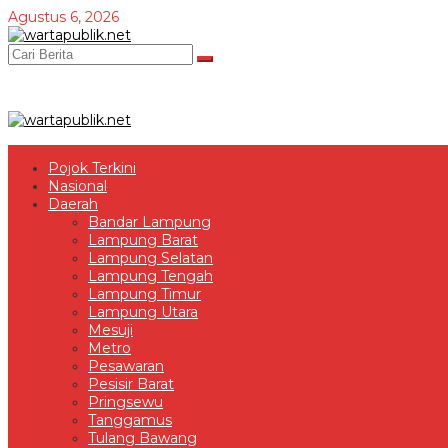
Lewati
Agustus 6, 2026
ke
konten
Pojok Terkini
Nasional
Daerah
Bandar Lampung
Lampung Barat
Lampung Selatan
Lampung Tengah
Lampung Timur
Lampung Utara
Mesuji
Metro
Pesawaran
Pesisir Barat
Pringsewu
Tanggamus
Tulang Bawang