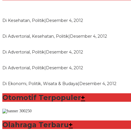
Lorenzo Sabet Penghargaan Khusus dalam Acara FIM
Di Kesehatan, Politik
|
Desember 4, 2012
Seberapa Bahayanya Doping?
Di Advertorial, Kesehatan, Politik
|
Desember 4, 2012
Polri Masih Dalami Pengaduan Mantan Istri Bupati Aceng Fikri
Di Advertorial, Politik
|
Desember 4, 2012
Bupati Aceng Fikri Minta Maaf Kepada Warga Garut dan Rakya
Di Advertorial, Politik
|
Desember 4, 2012
Wafid Buka-bukaan Soal Proyek Tender Hambalang
Di Ekonomi, Politik, Wisata & Budaya
|
Desember 4, 2012
Otomotif Terpopuler
+
Olahraga Terbaru
+