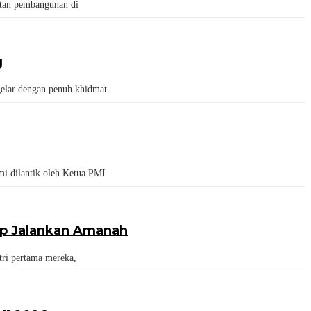
atan pembangunan di
g
elar dengan penuh khidmat
i dilantik oleh Ketua PMI
iap Jalankan Amanah
ri pertama mereka,