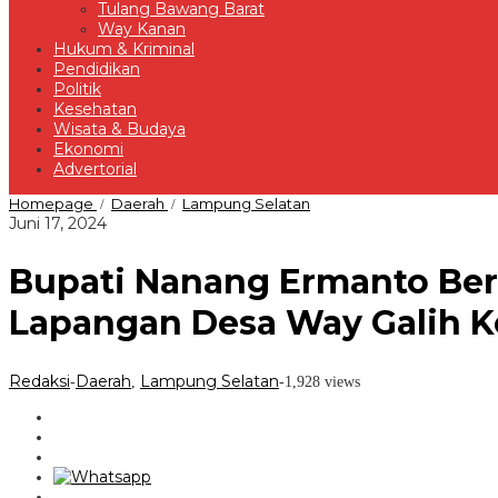
Tulang Bawang Barat
Way Kanan
Hukum & Kriminal
Pendidikan
Politik
Kesehatan
Wisata & Budaya
Ekonomi
Advertorial
Bupati
Homepage
Daerah
Lampung Selatan
/
/
Nanang
oleh
Juni 17, 2024
Ermanto
Redaksi
Bersama
Bupati Nanang Ermanto Bersa
Istri
Salat
Idul
Lapangan Desa Way Galih 
Adha
1445
Hijriah
Redaksi
Daerah
Lampung Selatan
Di
-
,
-
1,928 views
Lapangan
Desa
Way
Galih
Kecamatan
Tanjung