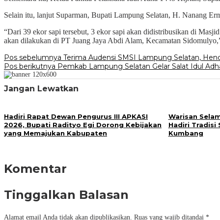
Selain itu, lanjut Suparman, Bupati Lampung Selatan, H. Nanang Er
“Dari 39 ekor sapi tersebut, 3 ekor sapi akan didistribusikan di Mas
akan dilakukan di PT Juang Jaya Abdi Alam, Kecamatan Sidomulyo,”
Navigasi
Pos sebelumnya
Terima Audensi SMSI Lampung Selatan, Hend
Pos berikutnya
Pemkab Lampung Selatan Gelar Salat Idul Adha 
pos
Jangan Lewatkan
Hadiri Rapat Dewan Pengurus III APKASI
Warisan Selam
2026, Bupati Radityo Egi Dorong Kebijakan
Hadiri Tradis
yang Memajukan Kabupaten
Kumbang
Komentar
Tinggalkan Balasan
Alamat email Anda tidak akan dipublikasikan.
Ruas yang wajib ditandai
*