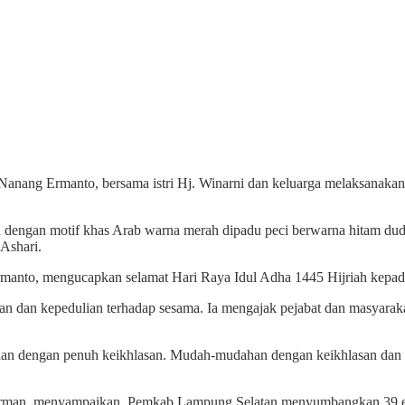
anang Ermanto, bersama istri Hj. Winarni dan keluarga melaksanakan
dengan motif khas Arab warna merah dipadu peci berwarna hitam dudu
Ashari.
manto, mengucapkan selamat Hari Raya Idul Adha 1445 Hijriah kepad
 dan kepedulian terhadap sesama. Ia mengajak pejabat dan masyaraka
banan dengan penuh keikhlasan. Mudah-mudahan dengan keikhlasan da
Suparman, menyampaikan, Pemkab Lampung Selatan menyumbangkan 39 e