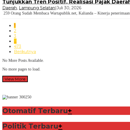
Tunjukkan Tren Positif, Realisasi Pajak Daer
Daerah
,
Lampung Selatan
|
Juli 30, 2026
259 Orang Sudah Membaca Wartapublik.net, Kalianda – Kinerja penerimaan p
1
2
3
…
473
Berikutnya
No More Posts Available.
No more pages to load.
View More
Otomatif Terbaru
+
Politik Terbaru
+