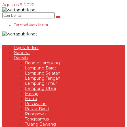
Lewati
Agustus 9, 2026
ke
konten
Tambahkan Menu
Pojok Terkini
Nasional
Daerah
Bandar Lampung
Lampung Barat
Lampung Selatan
Lampung Tengah
Lampung Timur
Lampung Utara
Mesuji
Metro
Pesawaran
Pesisir Barat
Pringsewu
Tanggamus
Tulang Bawang