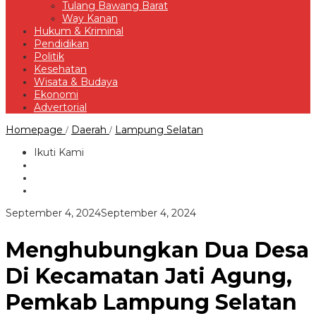
Tulang Bawang Barat
Way Kanan
Hukum & Kriminal
Pendidikan
Politik
Kesehatan
Wisata & Budaya
Ekonomi
Advertorial
Menghubungkan
Homepage
Daerah
Lampung Selatan
/
/
Dua
Desa
Ikuti Kami
Di
Kecamatan
Jati
Agung,
Pemkab
oleh
September 4, 2024
September 4, 2024
Lampung
Redaksi
Selatan
Segera
Menghubungkan Dua Desa
Bangun
Jalan
Di Kecamatan Jati Agung,
Rabat
Beton
Pemkab Lampung Selatan
Sepanjang
2.300