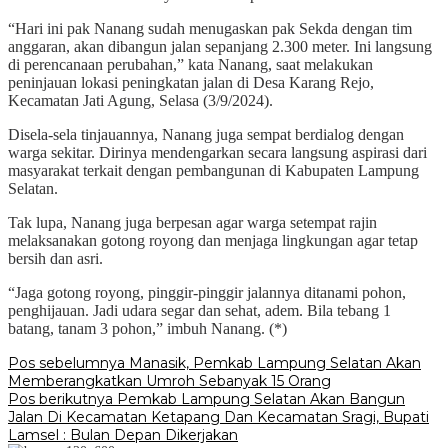
“Hari ini pak Nanang sudah menugaskan pak Sekda dengan tim
anggaran, akan dibangun jalan sepanjang 2.300 meter. Ini langsung
di perencanaan perubahan,” kata Nanang, saat melakukan
peninjauan lokasi peningkatan jalan di Desa Karang Rejo,
Kecamatan Jati Agung, Selasa (3/9/2024).
Disela-sela tinjauannya, Nanang juga sempat berdialog dengan
warga sekitar. Dirinya mendengarkan secara langsung aspirasi dari
masyarakat terkait dengan pembangunan di Kabupaten Lampung
Selatan.
Tak lupa, Nanang juga berpesan agar warga setempat rajin
melaksanakan gotong royong dan menjaga lingkungan agar tetap
bersih dan asri.
“Jaga gotong royong, pinggir-pinggir jalannya ditanami pohon,
penghijauan. Jadi udara segar dan sehat, adem. Bila tebang 1
batang, tanam 3 pohon,” imbuh Nanang. (*)
Navigasi
Pos sebelumnya
Manasik, Pemkab Lampung Selatan Akan
Memberangkatkan Umroh Sebanyak 15 Orang
pos
Pos berikutnya
Pemkab Lampung Selatan Akan Bangun
Jalan Di Kecamatan Ketapang Dan Kecamatan Sragi, Bupati
Lamsel : Bulan Depan Dikerjakan