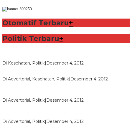
Otomatif Terbaru
+
Politik Terbaru
+
Lorenzo Sabet Penghargaan Khusus dalam Acara FIM
Di Kesehatan, Politik
|
Desember 4, 2012
Seberapa Bahayanya Doping?
Di Advertorial, Kesehatan, Politik
|
Desember 4, 2012
Polri Masih Dalami Pengaduan Mantan Istri Bupati Aceng
Fikri
Di Advertorial, Politik
|
Desember 4, 2012
Bupati Aceng Fikri Minta Maaf Kepada Warga Garut dan
Rakyat Indonesia
Di Advertorial, Politik
|
Desember 4, 2012