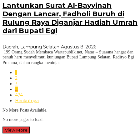
Lantunkan Surat Al-Bayyinah
Dengan Lancar, Fadholi Buruh di
Rulung Raya Diganjar Hadiah Umrah
dari Bupati Egi
Daerah
,
Lampung Selatan
|
Agustus 8, 2026
199 Orang Sudah Membaca Wartapublik.net, Natar – Suasana hangat dan
penuh haru menyelimuti kunjungan Bupati Lampung Selatan, Radityo Egi
Pratama, dalam rangka meninjau
1
2
3
…
474
Berikutnya
No More Posts Available.
No more pages to load.
View More