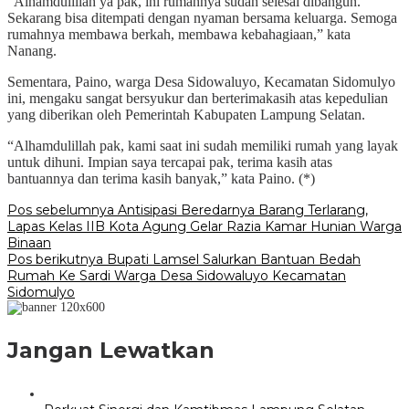
“Alhamdulillah ya pak, ini rumahnya sudah selesai dibangun.
Sekarang bisa ditempati dengan nyaman bersama keluarga. Semoga
rumahnya membawa berkah, membawa kebahagiaan,” kata
Nanang.
Sementara, Paino, warga Desa Sidowaluyo, Kecamatan Sidomulyo
ini, mengaku sangat bersyukur dan berterimakasih atas kepedulian
yang diberikan oleh Pemerintah Kabupaten Lampung Selatan.
“Alhamdulillah pak, kami saat ini sudah memiliki rumah yang layak
untuk dihuni. Impian saya tercapai pak, terima kasih atas
bantuannya dan terima kasih banyak,” kata Paino. (*)
Navigasi
Pos sebelumnya
Antisipasi Beredarnya Barang Terlarang,
Lapas Kelas IIB Kota Agung Gelar Razia Kamar Hunian Warga
pos
Binaan
Pos berikutnya
Bupati Lamsel Salurkan Bantuan Bedah
Rumah Ke Sardi Warga Desa Sidowaluyo Kecamatan
Sidomulyo
Jangan Lewatkan