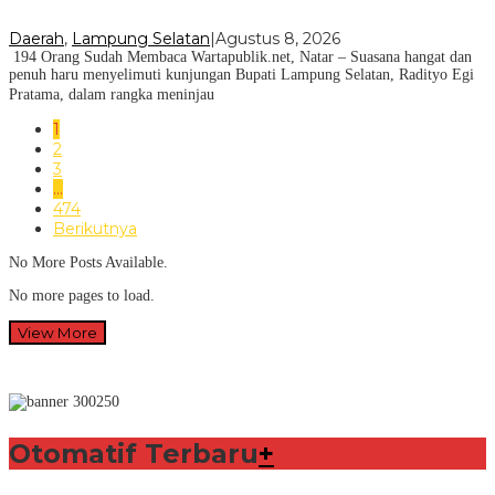
Daerah
,
Lampung Selatan
|
Agustus 8, 2026
194 Orang Sudah Membaca Wartapublik.net, Natar – Suasana hangat dan
penuh haru menyelimuti kunjungan Bupati Lampung Selatan, Radityo Egi
Pratama, dalam rangka meninjau
1
2
3
…
474
Berikutnya
No More Posts Available.
No more pages to load.
View More
Otomatif Terbaru
+