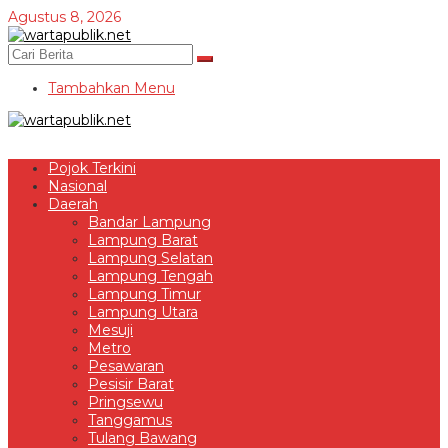
Lewati
Agustus 8, 2026
ke
konten
Tambahkan Menu
Pojok Terkini
Nasional
Daerah
Bandar Lampung
Lampung Barat
Lampung Selatan
Lampung Tengah
Lampung Timur
Lampung Utara
Mesuji
Metro
Pesawaran
Pesisir Barat
Pringsewu
Tanggamus
Tulang Bawang