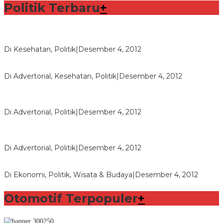
Politik Terbaru
+
Lorenzo Sabet Penghargaan Khusus dalam Acara FIM
Di Kesehatan, Politik
|
Desember 4, 2012
Seberapa Bahayanya Doping?
Di Advertorial, Kesehatan, Politik
|
Desember 4, 2012
Polri Masih Dalami Pengaduan Mantan Istri Bupati Aceng
Fikri
Di Advertorial, Politik
|
Desember 4, 2012
Bupati Aceng Fikri Minta Maaf Kepada Warga Garut dan
Rakyat Indonesia
Di Advertorial, Politik
|
Desember 4, 2012
Wafid Buka-bukaan Soal Proyek Tender Hambalang
Di Ekonomi, Politik, Wisata & Budaya
|
Desember 4, 2012
Otomotif Terpopuler
+