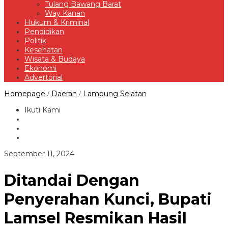
Tulang Bawang Barat
Way Kanan
Hukum & Kriminal
Pendidikan
Politik
Kesehatan
Wisata & Budaya
Ekonomi
Advertorial
Ditandai
Homepage
Daerah
Lampung Selatan
/
/
Dengan
Penyerahan
Ikuti Kami
Kunci,
Bupati
Lamsel
Resmikan
Hasil
oleh
September 11, 2024
Bedah
Redaksi
Rumah
Paino
Ditandai Dengan
Warga
Desa
Penyerahan Kunci, Bupati
Sidowaluyo
Lamsel Resmikan Hasil