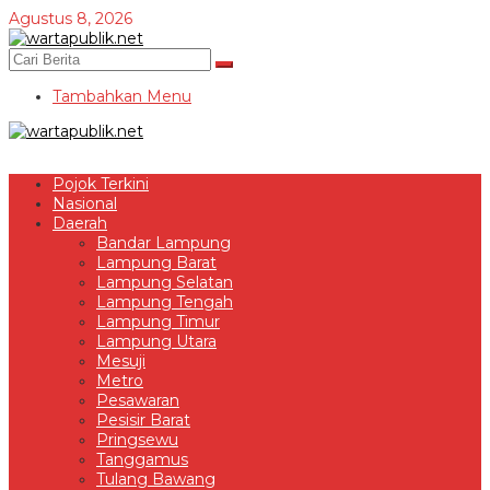
Lewati
Agustus 8, 2026
ke
konten
Tambahkan Menu
Pojok Terkini
Nasional
Daerah
Bandar Lampung
Lampung Barat
Lampung Selatan
Lampung Tengah
Lampung Timur
Lampung Utara
Mesuji
Metro
Pesawaran
Pesisir Barat
Pringsewu
Tanggamus
Tulang Bawang