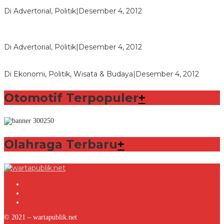
Fikri
Di Advertorial, Politik
|
Desember 4, 2012
Bupati Aceng Fikri Minta Maaf Kepada Warga Garut dan
Rakyat Indonesia
Di Advertorial, Politik
|
Desember 4, 2012
Wafid Buka-bukaan Soal Proyek Tender Hambalang
Di Ekonomi, Politik, Wisata & Budaya
|
Desember 4, 2012
Otomotif Terpopuler
+
Olahraga Terbaru
+
© 2021 – wartapublik.net