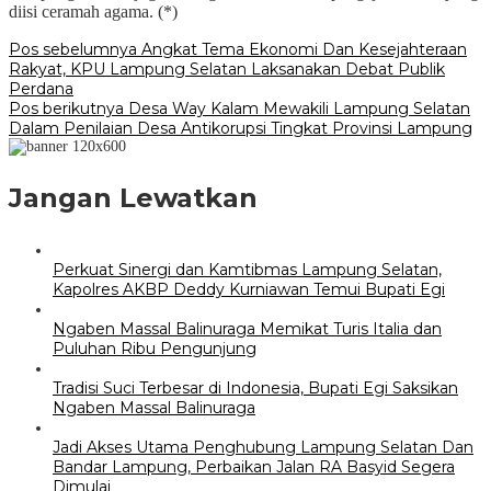
diisi ceramah agama. (*)
Navigasi
Pos sebelumnya
Angkat Tema Ekonomi Dan Kesejahteraan
Rakyat, KPU Lampung Selatan Laksanakan Debat Publik
pos
Perdana
Pos berikutnya
Desa Way Kalam Mewakili Lampung Selatan
Dalam Penilaian Desa Antikorupsi Tingkat Provinsi Lampung
Jangan Lewatkan
Perkuat Sinergi dan Kamtibmas Lampung Selatan,
Kapolres AKBP Deddy Kurniawan Temui Bupati Egi
Ngaben Massal Balinuraga Memikat Turis Italia dan
Puluhan Ribu Pengunjung
Tradisi Suci Terbesar di Indonesia, Bupati Egi Saksikan
Ngaben Massal Balinuraga
Jadi Akses Utama Penghubung Lampung Selatan Dan
Bandar Lampung, Perbaikan Jalan RA Basyid Segera
Dimulai