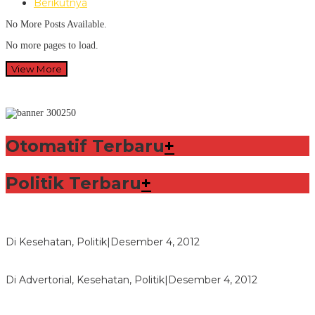
Berikutnya
No More Posts Available.
No more pages to load.
View More
Otomatif Terbaru
+
Politik Terbaru
+
Lorenzo Sabet Penghargaan Khusus dalam Acara FIM
Di Kesehatan, Politik
|
Desember 4, 2012
Seberapa Bahayanya Doping?
Di Advertorial, Kesehatan, Politik
|
Desember 4, 2012
Polri Masih Dalami Pengaduan Mantan Istri Bupati Aceng