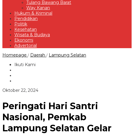
Tulang Bawang Barat
Way Kanan
Hukum & Kriminal
Pendidikan
Politik
Kesehatan
Wisata & Budaya
Ekonomi
Advertorial
Peringati
Homepage
Daerah
Lampung Selatan
/
/
Hari
Santri
Ikuti Kami
Nasional,
Pemkab
Lampung
Selatan
Gelar
oleh
Oktober 22, 2024
Upacara
Redaksi
Bendera
Peringati Hari Santri
Nasional, Pemkab
Lampung Selatan Gelar