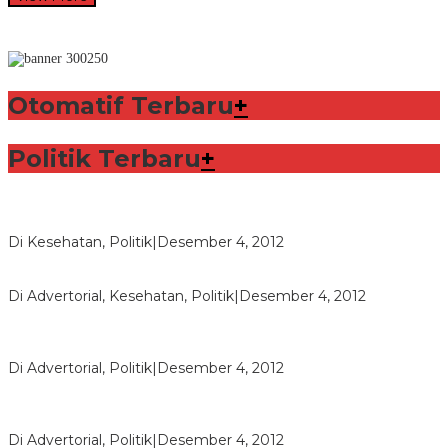
Otomatif Terbaru
+
Politik Terbaru
+
Lorenzo Sabet Penghargaan Khusus dalam Acara FIM
Di Kesehatan, Politik
|
Desember 4, 2012
Seberapa Bahayanya Doping?
Di Advertorial, Kesehatan, Politik
|
Desember 4, 2012
Polri Masih Dalami Pengaduan Mantan Istri Bupati Aceng
Fikri
Di Advertorial, Politik
|
Desember 4, 2012
Bupati Aceng Fikri Minta Maaf Kepada Warga Garut dan
Rakyat Indonesia
Di Advertorial, Politik
|
Desember 4, 2012