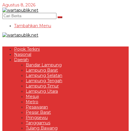
Lewati
Agustus 8, 2026
ke
konten
Tambahkan Menu
Pojok Terkini
Nasional
Daerah
Bandar Lampung
Lampung Barat
Lampung Selatan
Lampung Tengah
Lampung Timur
Lampung Utara
Mesuji
Metro
Pesawaran
Pesisir Barat
Pringsewu
Tanggamus
Tulang Bawang