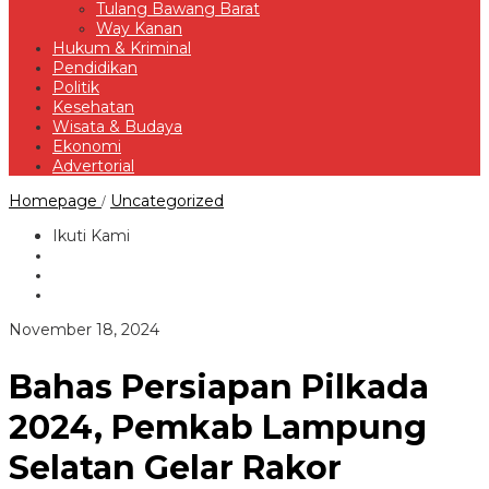
Tulang Bawang Barat
Way Kanan
Hukum & Kriminal
Pendidikan
Politik
Kesehatan
Wisata & Budaya
Ekonomi
Advertorial
Bahas
Homepage
Uncategorized
/
Persiapan
Pilkada
Ikuti Kami
2024,
Pemkab
Lampung
Selatan
Gelar
oleh
November 18, 2024
Rakor
Redaksi
Bahas Persiapan Pilkada
2024, Pemkab Lampung
Selatan Gelar Rakor