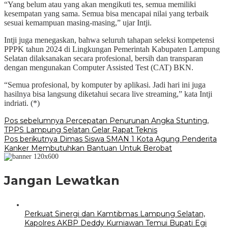
“Yang belum atau yang akan mengikuti tes, semua memiliki
kesempatan yang sama. Semua bisa mencapai nilai yang terbaik
sesuai kemampuan masing-masing,” ujar Intji.
Intji juga menegaskan, bahwa seluruh tahapan seleksi kompetensi
PPPK tahun 2024 di Lingkungan Pemerintah Kabupaten Lampung
Selatan dilaksanakan secara profesional, bersih dan transparan
dengan mengunakan Computer Assisted Test (CAT) BKN.
“Semua profesional, by komputer by aplikasi. Jadi hari ini juga
hasilnya bisa langsung diketahui secara live streaming,” kata Intji
indriati. (*)
Navigasi
Pos sebelumnya
Percepatan Penurunan Angka Stunting,
TPPS Lampung Selatan Gelar Rapat Teknis
pos
Pos berikutnya
Dimas Siswa SMAN 1 Kota Agung Penderita
Kanker Membutuhkan Bantuan Untuk Berobat
Jangan Lewatkan
Perkuat Sinergi dan Kamtibmas Lampung Selatan,
Kapolres AKBP Deddy Kurniawan Temui Bupati Egi