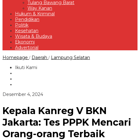
Tulang Bawang Barat
Way Kanan
Hukum & Kriminal
Pendidikan
Politik
Kesehatan
Wisata & Budaya
Ekonomi
Advertorial
Kepala
Homepage
Daerah
Lampung Selatan
/
/
Kanreg
V
Ikuti Kami
BKN
Jakarta:
Tes
PPPK
Mencari
oleh
Desember 4, 2024
Orang-
Redaksi
orang
Terbaik
Kepala Kanreg V BKN
Bukan
Sekadar
Jakarta: Tes PPPK Mencari
Formalitas
Orang-orang Terbaik