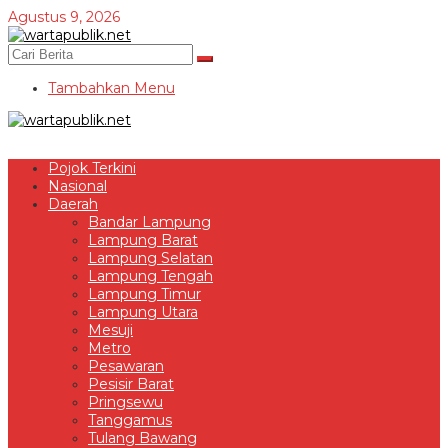
Lewati
Agustus 9, 2026
ke
konten
Tambahkan Menu
Pojok Terkini
Nasional
Daerah
Bandar Lampung
Lampung Barat
Lampung Selatan
Lampung Tengah
Lampung Timur
Lampung Utara
Mesuji
Metro
Pesawaran
Pesisir Barat
Pringsewu
Tanggamus
Tulang Bawang