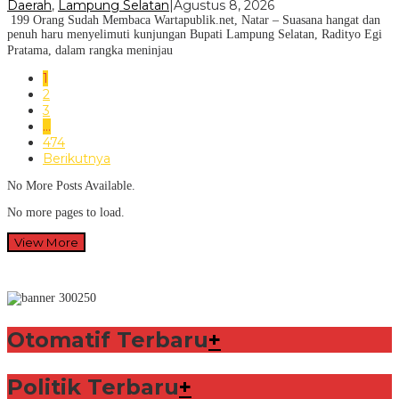
Daerah
,
Lampung Selatan
|
Agustus 8, 2026
199 Orang Sudah Membaca Wartapublik.net, Natar – Suasana hangat dan
penuh haru menyelimuti kunjungan Bupati Lampung Selatan, Radityo Egi
Pratama, dalam rangka meninjau
1
2
3
…
474
Berikutnya
No More Posts Available.
No more pages to load.
View More
Otomatif Terbaru
+
Politik Terbaru
+