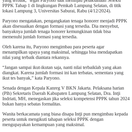
yang terbaik,” tegas Paryono saat meninjau pelaksanaan Seleksi
PPPK Tahap 1 di lingkungan Pemkab Lampung Selatan, di titik
lokasi Lampung 3, Universitas Saburai, Rabu (4/12/2024).
Paryono mengatakan, pengangkatan tenaga honorer menjadi PPPK
akan disesuaikan dengan formasi yang tersedia. Dia menyebut,
banyaknya jumlah tenaga honorer kemungkinan tidak bisa
memenuhi jumlah formasi yang tersedia.
Oleh karena itu, Paryono mengimbau para peserta agar
menampilkan upaya yang maksimal, sehingga bisa mendapatkan
nilai yang terbaik diantara rekannya.
“Jangan sampai ikut-ikutan saja, nanti nilai terbaiklah yang akan
diangkat. Karena jumlah formasi ini kan terbatas, sementara yang
ikut tes banyak,” kata Paryono.
Senada dengan Kepala Kanreg V BKN Jakarta. Pelaksana harian
(Plh) Sekretaris Daerah Kabupaten Lampung Selatan, Dra. Intji
Indriati, MH, menegaskan jika seleksi kompetensi PPPK tahun 2024
bukan hanya sebatas formalitas.
Wanita berkacamata yang biasa disapa Intji pun mengimbau kepada
peserta untuk mengikuti tahapan seleksi PPPK dengan
mengupayakan kemampuan yang maksimal.