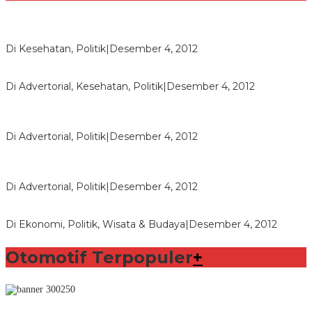
Lorenzo Sabet Penghargaan Khusus dalam Acara FIM
Di Kesehatan, Politik
|
Desember 4, 2012
Seberapa Bahayanya Doping?
Di Advertorial, Kesehatan, Politik
|
Desember 4, 2012
Polri Masih Dalami Pengaduan Mantan Istri Bupati Aceng
Fikri
Di Advertorial, Politik
|
Desember 4, 2012
Bupati Aceng Fikri Minta Maaf Kepada Warga Garut dan
Rakyat Indonesia
Di Advertorial, Politik
|
Desember 4, 2012
Wafid Buka-bukaan Soal Proyek Tender Hambalang
Di Ekonomi, Politik, Wisata & Budaya
|
Desember 4, 2012
Otomotif Terpopuler
+